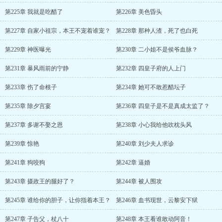
第225章 我就是吃醋了
第226章 美色昏头
第227章 自家小祖宗，本王不宠着谁宠？
第228章 那种人渣，死了也白死
第229章 神医曝光
第230章 二小姐不是侯爷血脉？
第231章 暴风雨前的宁静
第232章 四皇子府的人上门
第233章 伤了命根子
第234章 她可不敢惹醋坛子
第235章 除夕宫宴
第236章 四皇子是不是真成太监了？
第237章 多谢不娶之恩
第238章 小心我给他吹枕头风
第239章 惊艳
第240章 刘少夫人求诊
第241章 狗咬狗
第242章 逼婚
第243章 摄政王的腿好了？
第244章 被人围攻
第245章 谁给你的胆子，让你指着本王？
第246章 血书现世，云黎安下狱
第247章 子告父，杖八十
第248章 本王看谁敢动阿音！