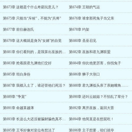
第673章 这都是个什么奇葩玩意儿？
第674章 王朝的气运
第675章 只能当“斥候”，不能为“兵将”
第676章 谁拿那死兔子当父亲
第677章 前往赫连氏
第678章 约架
第679章 这大概就是身为“女婿”的自觉
第680章 圣巫召见
第681章 你们看到的，是我算出巫族的将来
第682章 巫族和君九渊联盟
第683章 抢着跟君九渊他们交好
第684章 你比他更厉害，你找兔子
第685章 坦白身份
第686章 狮子大张口
第687章 我都入土了，谁还管他们死活？
第688章 君九渊低头亲了亲她嘴角……
第689章 “争宠”
第690章 还叫云姐姐？不怕乱了辈分？
第691章 命越算越薄
第692章 离开巫族，返回大晋
第693章 长这么大还没被骗财骗色真不容易
第694章 他简直是在想屁吃！
第695章 王爷好像对皇位有想法了
第696章 主子想要，咱们就夺