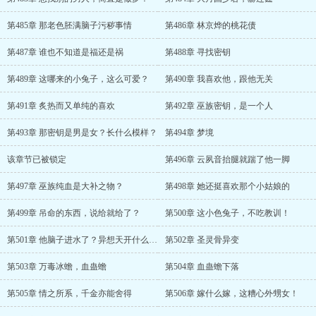
第485章 那老色胚满脑子污秽事情
第486章 林京烨的桃花债
第487章 谁也不知道是福还是祸
第488章 寻找密钥
第489章 这哪来的小兔子，这么可爱？
第490章 我喜欢他，跟他无关
第491章 炙热而又单纯的喜欢
第492章 巫族密钥，是一个人
第493章 那密钥是男是女？长什么模样？
第494章 梦境
该章节已被锁定
第496章 云夙音抬腿就踹了他一脚
第497章 巫族纯血是大补之物？
第498章 她还挺喜欢那个小姑娘的
第499章 吊命的东西，说给就给了？
第500章 这小色兔子，不吃教训！
第501章 他脑子进水了？异想天开什么呢！
第502章 圣灵骨异变
第503章 万毒冰蟾，血蛊蟾
第504章 血蛊蟾下落
第505章 情之所系，千金亦能舍得
第506章 嫁什么嫁，这糟心外甥女！