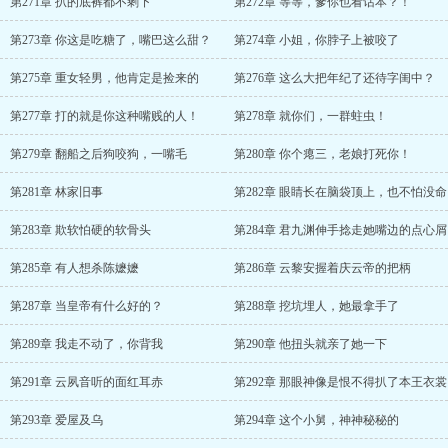
第271章 扒的底裤都不剩下
第272章 等等，爹你也看话本？！
第273章 你这是吃糖了，嘴巴这么甜？
第274章 小姐，你脖子上被咬了
第275章 重女轻男，他肯定是捡来的
第276章 这么大把年纪了还待字闺中？
第277章 打的就是你这种嘴贱的人！
第278章 就你们，一群蛀虫！
第279章 翻船之后狗咬狗，一嘴毛
第280章 你个瘪三，老娘打死你！
第281章 林家旧事
第282章 眼睛长在脑袋顶上，也不怕没命
第283章 欺软怕硬的软骨头
第284章 君九渊伸手捻走她嘴边的点心屑
第285章 有人想杀陈嬷嬷
第286章 云黎安握着庆云帝的把柄
第287章 当皇帝有什么好的？
第288章 挖坑埋人，她最拿手了
第289章 我走不动了，你背我
第290章 他扭头就亲了她一下
第291章 云夙音听的面红耳赤
第292章 那眼神像是恨不得扒了本王衣裳
第293章 爱屋及乌
第294章 这个小舅，神神秘秘的