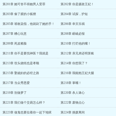
第201章 她可舍不得她男人受罪
第202章 你是摄政王妃！
第203章 偷了腥的小狐狸
第204章 试探，护短
第205章 谁敢染指，他就剁了她的手！
第206章 幸灾乐祸
第207章 糟心玩意
第208章 睚眦必报
第209章 死皮赖脸
第210章 打烂他的嘴！
第211章 你不是要找神医？我就是
第212章 亲兄弟还明算账
第213章 坟头烧纸也是孝顺
第214章 你想我了？
第215章 娶媳妇的必经之路
第216章 我能抱王妃大腿
第217章 当众秀恩爱
第218章 掌嘴！
第219章 别做梦了
第220章 杀人诛心
第221章 我们做个交易怎么样？
第222章 废物点心
第223章 做鬼也要拉着你一起下地狱
第224章 挑拨离间