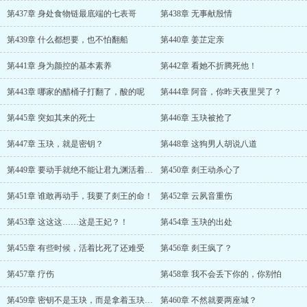
第437章 身处食物链最底端的七表哥
第438章 无事献殷情
第439章 什么都想要，也不怕翻船
第440章 姜芷定亲
第441章 身为颜控的基本素养
第442章 看她不折腾死他！
第443章 哪家的醋桶子打翻了，酸的呢
第444章 阿音，你昨天夜里哭了？
第445章 突如其来的死士
第446章 玉玦被抢了
第447章 玉玦，就是密钥？
第448章 这狗男人胡说八道
第449章 要动手就绝不能让君九渊活着离开
第450章 剡王动杀心了
第451章 谁敢再动手，我要了剡王的命！
第452章 云夙音重伤
第453章 这这这……这是王妃？！
第454章 玉玦的出处
第455章 有些时候，活着比死了还难受
第456章 剡王疯了？
第457章 疗伤
第458章 我不会丢下你的，你别怕
第459章 密钥不是玉玦，而是拿着玉玦的人
第460章 不然就要两座城？