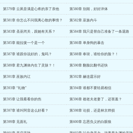
第579章 云夙音满是心疼的亲了亲他
第580章 别闹，好好淬体
第581章 你怎么不问我离心散的事情？
第582章 巫族内斗
第583章 圣巫闭关，跟她有关系？
第584章 我只是替自己准备了一条退路
第585章 能拉拢一个是一个
第586章 单身狗的暴击
第587章 谁跟你说好的，鬼吗？
第588章 奉琰，谁给你的脸？！
第589章 君九渊体内生了灵脉？！
第590章 翻脸比翻书还快
第591章 巫族内讧
第592章 赫连霆示好
第593章 “礼物”
第594章 谁都不要轻易相信
第595章 让我看看你的伤
第596章 都老夫老妻了，还害羞？
第597章 谁叫阿音这么好看？
第598章 论损，还是林京烨损
第599章 见面礼
第600章 忘恩负义的白眼狼