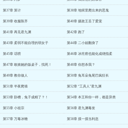
第37章 算计
第38章 地狱里爬出来的恶鬼
第39章 收服陈齐
第40章 摄政王丢了爱宠
第41章 再见君九渊
第42章 跑了
第43章 柔弱不能自理的弱女子
第44章 二小姐翻身了
第45章 话唠
第46章 冰疙瘩也能化成绕指柔
第47章 敢掀她的饭桌子，找死！
第48章 你想杀我？
第49章 教你做人
第50章 兔耳朵兔尾巴疯狂长
第51章 半夜爬墙
第52章 “工具人”君九渊
第53章 卧槽，兔子成精了？！
第54章 本王和你一样，都是异类
第55章 小祖宗
第56章 君九渊毒发
第57章 万毒冰蟾
第58章 摸一摸当利息