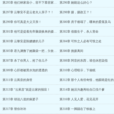
第295章 他们林家庙小，容不下慕容家的人
第296章 她能这么好心？
第297章 云黎安不是云老夫人亲子？！
第298章 摄，摄政王？！
第299章 你可真是大义灭亲！
第300章 房子都塌了，哪来的爱屋及乌
第301章 他可是提着先帝脑袋换来的摄政王
第302章 借腹生子，杀人害命
第303章 云黎安是陈嬷嬷的儿子
第304章 可怜之人必有可恨之处
第305章 君九渊撸了她脑袋一把，欠收拾！
第306章 挑拨离间
第307章 杀了你男人，抢了你儿子
第308章 阿音的东西，谁也休想染指
第309章 心肝都被黑水泡的透透的
第310章 心理暗示，下催眠
第311章 云夙音的身世
第312章 那个人有些奇怪，他眼睛是红的
第313章 “云夙音”就是云家的报应！
第314章 她没兴趣再给自己找个爹
第315章 胡说八道的疯婆子
第316章 人见人爱，花见花开
第317章 替你补补
第318章 一脚踢在了铁板上