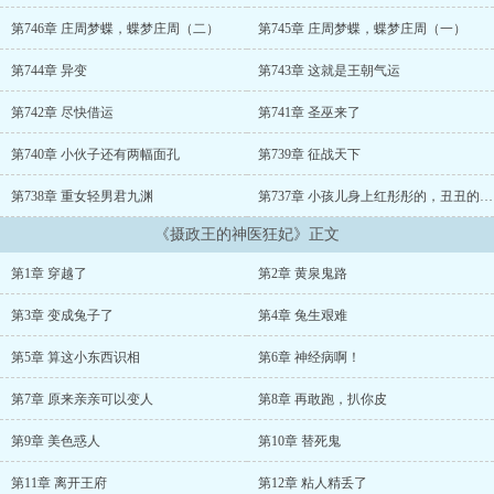
是戏谑缱绻， “阿音要乖，本王疼你。”...
第746章 庄周梦蝶，蝶梦庄周（二）
第745章 庄周梦蝶，蝶梦庄周（一）
第744章 异变
第743章 这就是王朝气运
第742章 尽快借运
第741章 圣巫来了
第740章 小伙子还有两幅面孔
第739章 征战天下
第738章 重女轻男君九渊
第737章 小孩儿身上红彤彤的，丑丑的……
《摄政王的神医狂妃》正文
第1章 穿越了
第2章 黄泉鬼路
第3章 变成兔子了
第4章 兔生艰难
第5章 算这小东西识相
第6章 神经病啊！
第7章 原来亲亲可以变人
第8章 再敢跑，扒你皮
第9章 美色惑人
第10章 替死鬼
第11章 离开王府
第12章 粘人精丢了