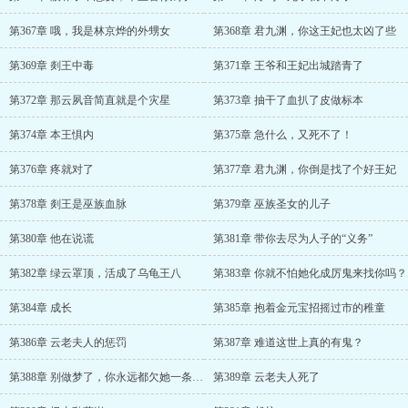
第367章 哦，我是林京烨的外甥女
第368章 君九渊，你这王妃也太凶了些
第369章 剡王中毒
第371章 王爷和王妃出城踏青了
第372章 那云夙音简直就是个灾星
第373章 抽干了血扒了皮做标本
第374章 本王惧内
第375章 急什么，又死不了！
第376章 疼就对了
第377章 君九渊，你倒是找了个好王妃
第378章 剡王是巫族血脉
第379章 巫族圣女的儿子
第380章 他在说谎
第381章 带你去尽为人子的“义务”
第382章 绿云罩顶，活成了乌龟王八
第383章 你就不怕她化成厉鬼来找你吗？
第384章 成长
第385章 抱着金元宝招摇过市的稚童
第386章 云老夫人的惩罚
第387章 难道这世上真的有鬼？
第388章 别做梦了，你永远都欠她一条命！
第389章 云老夫人死了