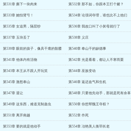
第531章 撕下一块肉来
第532章 那不如，你跟本王打个赌？
第533章 她怕肾亏！
第534章 论强词夺理，谁也比不上他们
第535章 女追男，隔层纱
第536章 我改口叫了小舅母就行了
第537章 玉玦丢了
第538章 义庄
第539章 眼前的孩子，像具干瘪的骷髅
第540章 奉山干的缺德事
第541章 他体内有活物
第542章 光是看着，都让人不寒而栗
第543章 本王从不跟人开玩笑
第544章 巫族变动
第545章 激怒奉山
第546章 返还血气和生机
第547章 退让
第548章 只要他先动手，那就是死有余辜
第549章 这东西，难道克制蛊虫
第550章 你想帮魏王夺权？
第551章 离开南越
第552章 作死
第553章 要的就是他动手
第554章 冶艳美人衡羽长老