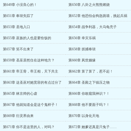
第649章 小没良心的！
第650章 八卦之火熊熊燃烧
第651章 奉琰失踪了
第652章 他恐怕会狗急跳墙，挑起兵祸
第653章 圣地入口
第654章 战争利器，大乌龟壳子
第655章 巫族的人也是要恰饭的
第656章 幸灾乐祸
第657章 笑不出来了
第658章 抓捕奉琰
第659章 圣巫居然住在这种地方？
第660章 夙世姻缘
第661章 帝王骨，帝王相，天下共主
第662章 算了算了，惹不起！
第663章 这圣巫对她宽容的有点过分了
第664章 圣殿之下镇压之物
第665章 林京烨的心虚
第666章 你敢窥我神识？！
第667章 他就知道会是这个鬼样子！
第668章 他不要面子吗？！
第669章 衍灵界由来
第670章 以身化天地
第671章 你不是这里的人，对吗？
第672章 她爹还真是只兔子……