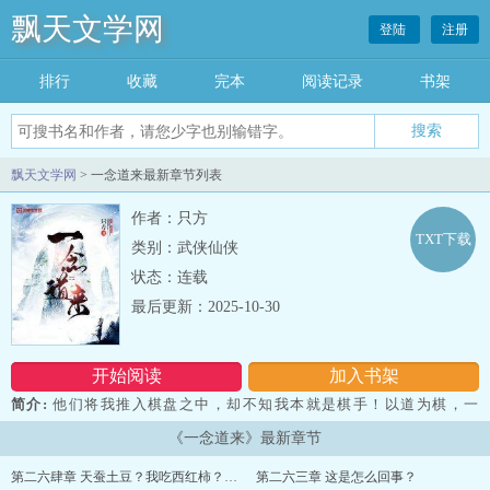
飘天文学网
登陆
注册
排行
收藏
完本
阅读记录
书架
飘天文学网
> 一念道来最新章节列表
作者：只方
TXT下载
类别：武侠仙侠
状态：连载
最后更新：2025-10-30
开始阅读
加入书架
简介:
他们将我推入棋盘之中，却不知我本就是棋手！以道为棋，一
念间，道来！...
《一念道来》最新章节
第二六肆章 天蚕土豆？我吃西红柿？耳根？
第二六三章 这是怎么回事？