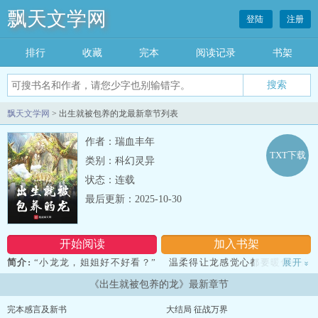
飘天文学网
登陆
注册
排行
收藏
完本
阅读记录
书架
飘天文学网
> 出生就被包养的龙最新章节列表
作者：瑞血丰年
TXT下载
类别：科幻灵异
状态：连载
最后更新：2025-10-30
开始阅读
加入书架
简介:
“小龙龙，姐姐好不好看？” 温柔得让龙感觉心都要暖化的声
展开
»
音在耳旁响起，刚刚出生的雏龙迷迷糊糊地看着眼前这位气质温婉端
《出生就被包养的龙》最新章节
庄圣洁，姿容绝世的天使大姐姐。 “好看。” 仍旧没有适应环境，
脑袋昏昏沉沉想睡觉的雏龙在懵懵懂懂依地点头。 “那你以后就跟
完本感言及新书
大结局 征战万界