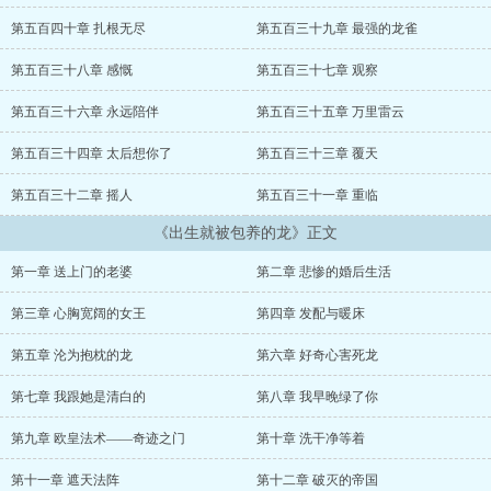
着姐姐，好不好？” “！?”有这种好事？雏龙立马不困了。 “嗯
哼？”一瞬间，初龙就觉得眼前的世界全都失去了色彩，唯有眼前的天
第五百四十章 扎根无尽
第五百三十九章 最强的龙雀
使大姐姐浑身都在绽放着神圣的光。 “好不好？” “好。”这有什么
好犹豫的，雏龙重重地点头。 “那你把这份契约签了吧，签了以
第五百三十八章 感慨
第五百三十七章 观察
后，姐姐养你。”...
第五百三十六章 永远陪伴
第五百三十五章 万里雷云
第五百三十四章 太后想你了
第五百三十三章 覆天
第五百三十二章 摇人
第五百三十一章 重临
《出生就被包养的龙》正文
第一章 送上门的老婆
第二章 悲惨的婚后生活
第三章 心胸宽阔的女王
第四章 发配与暖床
第五章 沦为抱枕的龙
第六章 好奇心害死龙
第七章 我跟她是清白的
第八章 我早晚绿了你
第九章 欧皇法术——奇迹之门
第十章 洗干净等着
第十一章 遮天法阵
第十二章 破灭的帝国