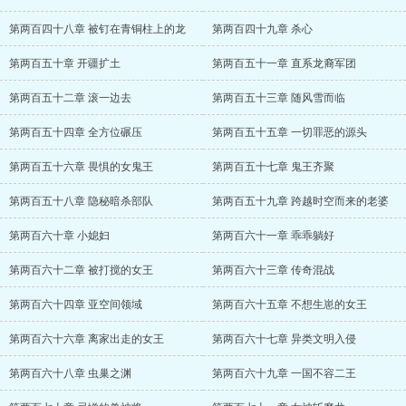
第两百四十八章 被钉在青铜柱上的龙
第两百四十九章 杀心
第两百五十章 开疆扩土
第两百五十一章 直系龙裔军团
第两百五十二章 滚一边去
第两百五十三章 随风雪而临
第两百五十四章 全方位碾压
第两百五十五章 一切罪恶的源头
第两百五十六章 畏惧的女鬼王
第两百五十七章 鬼王齐聚
第两百五十八章 隐秘暗杀部队
第两百五十九章 跨越时空而来的老婆
第两百六十章 小媳妇
第两百六十一章 乖乖躺好
第两百六十二章 被打搅的女王
第两百六十三章 传奇混战
第两百六十四章 亚空间领域
第两百六十五章 不想生崽的女王
第两百六十六章 离家出走的女王
第两百六十七章 异类文明入侵
第两百六十八章 虫巢之渊
第两百六十九章 一国不容二王