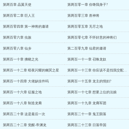
第两百章 晶翼天使
第两百零一章 你馋我身子?
第两百零二章 巨人王
第两百零三章 兽神将
第两百零四章 第一神将的邀请
第两百零五章 无尽之地
第两百零六章 虫族
第两百零七章 不怀好意的神将们
第两百零八章 仙乡
第二百零九章 仙君的邀请
第两百一十章 拂晓之光
第两百一十一章 召唤龙奴
第两百一十二章 暗夜闪耀的幽冥之星
第两百一十三章 你应该不是找我交配的吧
第两百一十四章 大佬缺挂件吗
第两百一十五章 龙主的情妇?
第两百一十六章 征服之地
第两百一十七章 想要上位的法娘
第两百一十八章 制造龙裔
第两百一十九章 龙裔军团
第两百二十章 这是最后一次
第两百二十一章 鬼王陨落
第两百二十二章 觉醒-帝渊龙
第两百二十三章 日落帝国