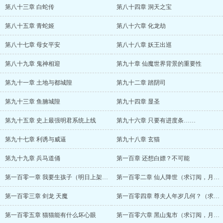
第八十三章 白蛇传
第八十四章 洞天之宝
第八十五章 青蛇姬
第八十六章 化龙劫
第八十七章 母女平安
第八十八章 妖王出巡
第八十九章 鬼神相迎
第九十章 仙魔世界背景的重要性
第九十一章 土地与都城隍
第九十二章 踏阴司
第九十三章 鱼腩城隍
第九十四章 显圣
第九十五章 史上最强明君系统上线
第九十六章 只要有进度条……
第九十七章 利诱与威逼
第九十八章 玄猫
第九十九章 兵马道俑
第一百章 还想白嫖？不可能
第一百零一章 我要生孩子（明日上架，求订阅，月票）
第一百零二章 仙人降世（求订阅，月票）
第一百零三章 剑龙 天魔
第一百零四章 尊夫人年岁几何？（求订阅，求月票！）
第一百零五章 猫猫能有什么坏心眼
第一百零六章 黑山鬼市（求订阅，月票）