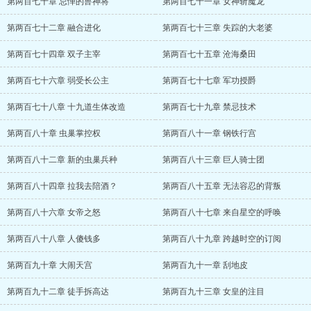
第两百七十章 忌惮的兽神将
第两百七十一章 女神斩魔龙
第两百七十二章 融合进化
第两百七十三章 失踪的大老婆
第两百七十四章 双子主宰
第两百七十五章 沧海桑田
第两百七十六章 弱受长公主
第两百七十七章 军功授爵
第两百七十八章 十九道生体改造
第两百七十九章 禁忌技术
第两百八十章 虫巢掌控权
第两百八十一章 钢铁行宫
第两百八十二章 新的虫巢兵种
第两百八十三章 巨人骑士团
第两百八十四章 拉我去陪酒？
第两百八十五章 无法容忍的背叛
第两百八十六章 女帝之怒
第两百八十七章 来自星空的呼唤
第两百八十八章 人傻钱多
第两百八十九章 跨越时空的订阅
第两百九十章 大闹天宫
第两百九十一章 刮地皮
第两百九十二章 徒手拆高达
第两百九十三章 女皇的注目