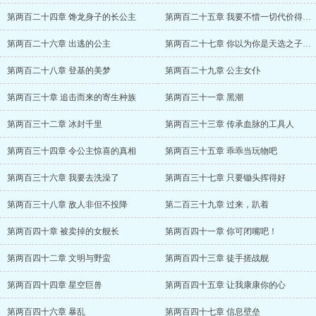
第两百二十四章 馋龙身子的长公主
第两百二十五章 我要不惜一切代价得到他
第两百二十六章 出逃的公主
第两百二十七章 你以为你是天选之子吗？
第两百二十八章 登基的美梦
第两百二十九章 公主女仆
第两百三十章 追击而来的寄生种族
第两百三十一章 黑潮
第两百三十二章 冰封千里
第两百三十三章 传承血脉的工具人
第两百三十四章 令公主惊喜的真相
第两百三十五章 乖乖当玩物吧
第两百三十六章 我要去洗澡了
第两百三十七章 只要锄头挥得好
第两百三十八章 敌人非但不投降
第二百三十九章 过来，趴着
第两百四十章 被卖掉的女舰长
第两百四十一章 你可闭嘴吧！
第两百四十二章 文明与野蛮
第两百四十三章 徒手搓战舰
第两百四十四章 星空巨兽
第两百四十五章 让我康康你的心
第两百四十六章 暴乱
第两百四十七章 信息壁垒