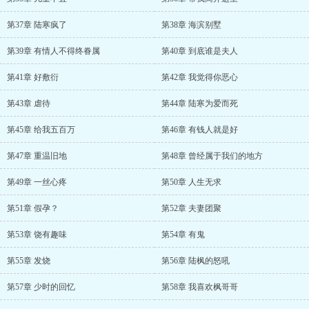
第37章 陆寒疯了
第38章 海滨别墅
第39章 有情人不得终眷属
第40章 到底谁是夫人
第41章 好敷衍
第42章 我觉得你恶心
第43章 虐待
第44章 陆寒为爱而死
第45章 给我五百万
第46章 有钱人就是好
第47章 重温旧地
第48章 曾经属于我们的地方
第49章 一丝心疼
第50章 人生无求
第51章 假孕？
第52章 夫妻团聚
第53章 饶有趣味
第54章 有鬼
第55章 发烧
第56章 陆枫的怒吼
第57章 少时的回忆
第58章 我喜欢枫哥哥