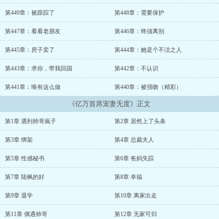
情的婚姻，她不断排斥着他。在失忆间怀上他的孩子，他对她百般照
顾，疼惜不已。当她渐渐把心交出去的时候，却不想一场暴风雨正悄
第449章：被跟踪了
第448章：需要保护
然来临……...
第447章：看看老朋友
第446章：终须离别
第445章：房子卖了
第444章：她是个不洁之人
第443章：求你，带我回国
第442章：不认识
第441章：唯有这么做
第440章：被强吻（精彩）
《亿万首席宠妻无度》正文
第1章 遇到帅哥疯子
第2章 居然上了头条
第3章 绑架
第4章 总裁夫人
第5章 性感秘书
第6章 爸妈失踪
第7章 陆枫的好
第8章 幸福
第9章 退学
第10章 离家出走
第11章 偶遇帅哥
第12章 无家可归