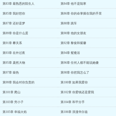
第83章 最熟悉的陌生人
第84章 他不是陆寒
第85章 我好想你
第86章 你的命掌握在我的手里
第87章 还好是梦
第88章 跳车
第89章 你是什么蛋
第90章 他的女朋友
第91章 攀关系
第92章 黎俊和紫馨
第93章 在外过夜
第94章 鸳鸯浴
第95章 庞然大物
第96章 任何人都不能说她傻
第97章 燥热
第98章 你把我怎么了
第99章 我会对你负责的
第100章 如果我爱你
第101章 爬山
第102章 你爱钱还是爱我
第103章 穷小子
第104章 和平分手
第105章 幸福火焰
第106章 浪漫华尔兹