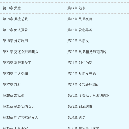
第13章 天堂
第14章 陆寒
第15章 风流总裁
第16章 兄弟反目
第17章 佣人夏若
第18章 爱心早餐
第19章 好好利用
第20章 男朋友
第21章 穷还会跟着我么
第22章 兄弟相见形同陌路
第23章 夏若消失了
第24章 刘伯的话
第25章 二人空间
第26章 从朋友开始
第27章 沉默
第28章 换我来照顾你
第29章 灰姑娘
第30章 没关系，只因我喜欢
第31章 她是我的女人
第32章 到底选谁
第33章 粉红套裙的女人
第34章 逃走
第35章 儿童不宜
第36章 带我离开这里