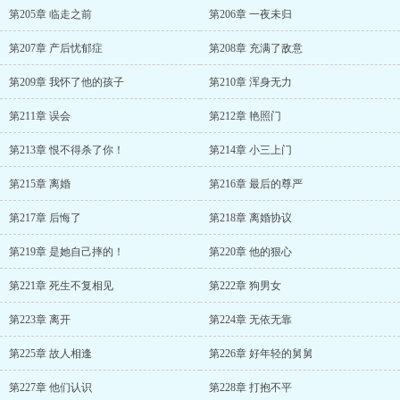
第205章 临走之前
第206章 一夜未归
第207章 产后忧郁症
第208章 充满了敌意
第209章 我怀了他的孩子
第210章 浑身无力
第211章 误会
第212章 艳照门
第213章 恨不得杀了你！
第214章 小三上门
第215章 离婚
第216章 最后的尊严
第217章 后悔了
第218章 离婚协议
第219章 是她自己摔的！
第220章 他的狠心
第221章 死生不复相见
第222章 狗男女
第223章 离开
第224章 无依无靠
第225章 故人相逢
第226章 好年轻的舅舅
第227章 他们认识
第228章 打抱不平