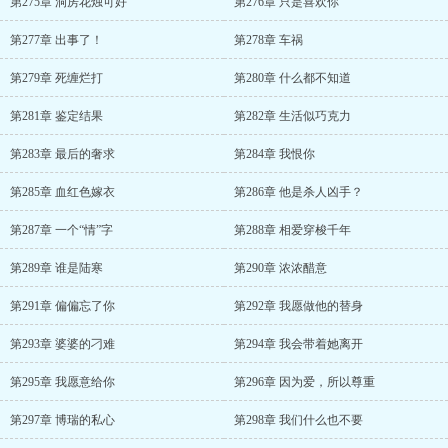
第275章 洞房花烛可好
第276章 只是喜欢你
第277章 出事了！
第278章 车祸
第279章 死缠烂打
第280章 什么都不知道
第281章 鉴定结果
第282章 生活似巧克力
第283章 最后的奢求
第284章 我恨你
第285章 血红色嫁衣
第286章 他是杀人凶手？
第287章 一个“情”字
第288章 相爱穿梭千年
第289章 谁是陆寒
第290章 浓浓醋意
第291章 偏偏忘了你
第292章 我愿做他的替身
第293章 婆婆的刁难
第294章 我会带着她离开
第295章 我愿意给你
第296章 因为爱，所以尊重
第297章 博瑞的私心
第298章 我们什么也不要