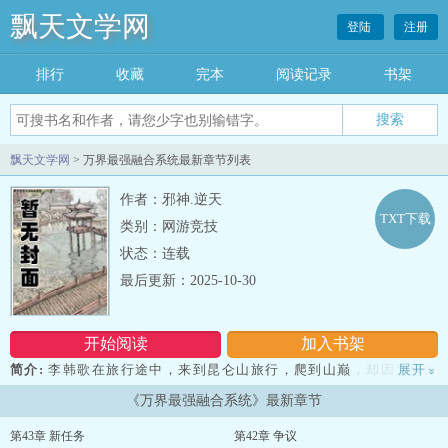
飘天文学网
登陆
注册
排行
收藏
完本
阅读记录
书架
飘天文学网
> 万界最强融合系统最新章节列表
作者：邪神.逆天
TXT下载
类别：网游竞技
状态：连载
最后更新：2025-10-30
开始阅读
加入书架
简介:
李韩歌在旅行途中，来到昆仑山旅行，爬到山巅，却因为脚滑
展开
»
了一下，掉下昆仑山，意外身亡，却意外得到万界最强融合系统，开
《万界最强融合系统》最新章节
始了在万界开始了融合之旅！ ！什么！萧炎你有焚诀来吞噬升级功
法到天阶。李韩歌，不好意思，我有系统，可以直接把黄阶融合升级
第43章 新任务
第42章 争议