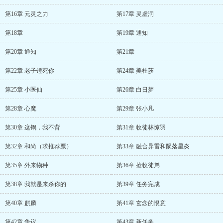
第16章 元灵之力
第17章 灵虚洞
第18章
第19章 通知
第20章 通知
第21章
第22章 老子锤死你
第24章 美杜莎
第25章 小医仙
第26章 白日梦
第28章 心魔
第29章 张小凡
第30章 这锅，我不背
第31章 收徒林惊羽
第32章 和尚（求推荐票）
第33章 融合异雷和陨落星炎
第35章 外来物种
第36章 抢收徒弟
第38章 我就是来杀你的
第39章 任务完成
第40章 麒麟
第41章 玄念的恨意
第42章 争议
第43章 新任务