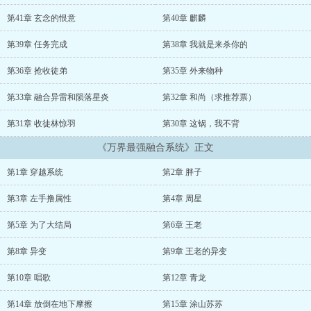
成巅峰级别功法！...
第41章 玄念的恨意
第40章 麒麟
第39章 任务完成
第38章 我就是来杀你的
第36章 抢收徒弟
第35章 外来物种
第33章 融合异雷和陨落星炎
第32章 和尚（求推荐票）
第31章 收徒林惊羽
第30章 这锅，我不背
《万界最强融合系统》正文
第1章 穿越系统
第2章 胖子
第3章 左手撸属性
第4章 周星
第5章 为了大结局
第6章 王老
第8章 异变
第9章 王老的异变
第10章 唱歌
第12章 青龙
第14章 放倒在地下摩擦
第15章 涂山苏苏