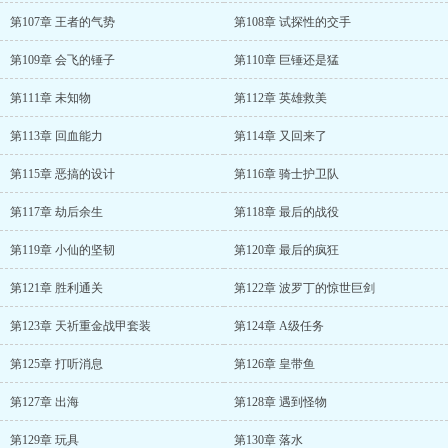
第107章 王者的气势
第108章 试探性的交手
第109章 会飞的锤子
第110章 巨锤还是猛
第111章 未知物
第112章 英雄救美
第113章 回血能力
第114章 又回来了
第115章 恶搞的设计
第116章 骑士护卫队
第117章 劫后余生
第118章 最后的战役
第119章 小仙的坚韧
第120章 最后的疯狂
第121章 胜利通关
第122章 波罗丁的惊世巨剑
第123章 天祈重金战甲套装
第124章 A级任务
第125章 打听消息
第126章 皇带鱼
第127章 出海
第128章 遇到怪物
第129章 玩具
第130章 落水