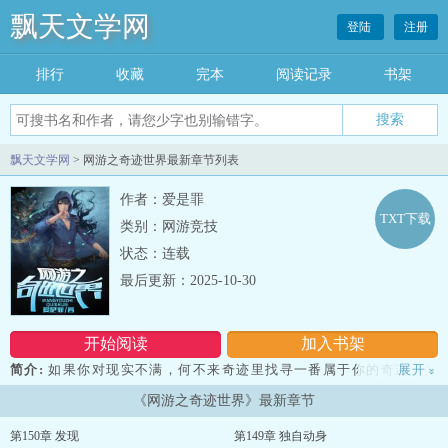
飘天文学网
登陆
注册
排行
收藏
完本
阅读记录
书架
飘天文学网
> 网游之奇迹世界最新章节列表
作者：爱是罪
TXT下载
类别：网游竞技
状态：连载
最后更新：2025-10-30
开始阅读
加入书架
简介:
如果你对现实不满，何不来奇迹里找寻一番属于你的奇迹。如
展开
»
果你的现实美满，何不来奇迹里享受一番不一样的奇迹。奇迹世界一
《网游之奇迹世界》最新章节
个如世界般的奇迹，给你一番异想天开的奇迹。...
第150章 发现
第149章 独自动身