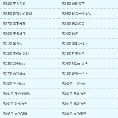
第83章 三大帮派
第84章 雄霸天下
第85章 建帮令的归属
第86章 最后一件物品
第87章 落下帷幕
第88章 再次闯关
第89章 王者难度
第90章 速度
第91章 笨办法
第92章 落泪冰锤术
第93章 青橙的克制
第94章 终于击杀
第95章 两个boss
第96章 解决的办法
第97章 自我爆炸
第98章 反弹一切？
第99章 兄弟boss
第100章 山壁卡位
第101章 守护者套装
第102章 熟悉的光
第103章 恐怖的光
第104章 无处的光
第105章 光的间隙
第106章 光的湮灭