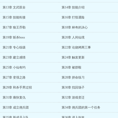
第13章 文武双全
第14章 技能介绍
第15章 技能衔接
第16章 打怪遇险
第17章 狼王乔勒
第18章 林奇的决心
第19章 斩杀boss
第20章 人间仙境
第21章 专心练级
第22章 论烧烤两三事
第23章 建立感情
第24章 触发更新
第25章 小仙有约
第26章 被群殴
第27章 变强之路
第28章 拼命练习
第29章 和杀手男过招
第30章 找回场子
第31章 痛快复仇
第32章 游戏变迁
第33章 成立佣兵团
第34章 佣兵团的第一个任务
第35章 新成员入队
第36章 进入副本