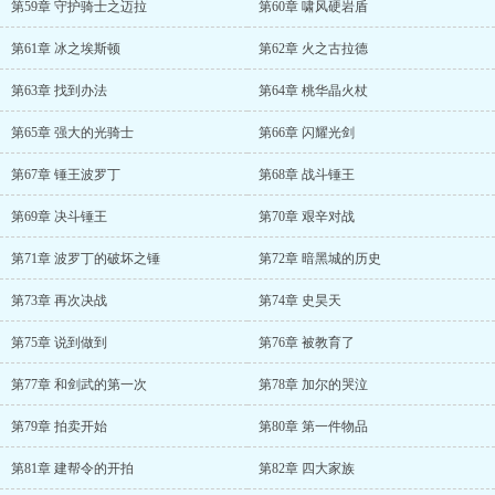
第59章 守护骑士之迈拉
第60章 啸风硬岩盾
第61章 冰之埃斯顿
第62章 火之古拉德
第63章 找到办法
第64章 桃华晶火杖
第65章 强大的光骑士
第66章 闪耀光剑
第67章 锤王波罗丁
第68章 战斗锤王
第69章 决斗锤王
第70章 艰辛对战
第71章 波罗丁的破坏之锤
第72章 暗黑城的历史
第73章 再次决战
第74章 史昊天
第75章 说到做到
第76章 被教育了
第77章 和剑武的第一次
第78章 加尔的哭泣
第79章 拍卖开始
第80章 第一件物品
第81章 建帮令的开拍
第82章 四大家族