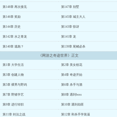
第148章 再次接见
第147章 别墅
第146章 奖励
第145章 城主大人
第144章 历史
第143章 惊讶
第142章 水之青龙
第141章 龙
第140章 逃跑？
第139章 尾鳍必杀
《网游之奇迹世界》正文
第1章 大学生活
第2章 美女校花
第3章 创建人物
第4章 奇迹开始
第5章 裸男与野鸡
第6章 杀手与酒
第7章 野猪学艺
第8章 遇到boss
第9章 进行转职
第10章 遇到劫匪
第11章 剑法之战
第12章 和杀手学装逼