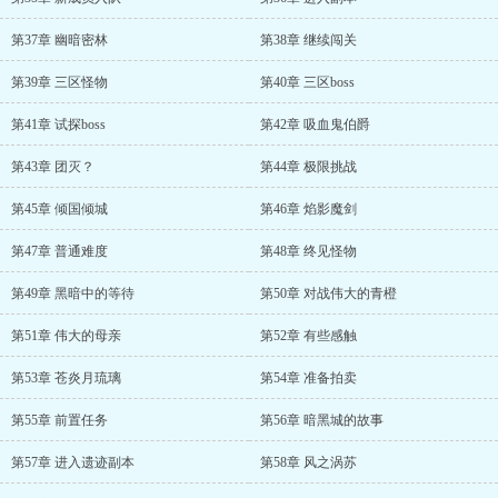
第37章 幽暗密林
第38章 继续闯关
第39章 三区怪物
第40章 三区boss
第41章 试探boss
第42章 吸血鬼伯爵
第43章 团灭？
第44章 极限挑战
第45章 倾国倾城
第46章 焰影魔剑
第47章 普通难度
第48章 终见怪物
第49章 黑暗中的等待
第50章 对战伟大的青橙
第51章 伟大的母亲
第52章 有些感触
第53章 苍炎月琉璃
第54章 准备拍卖
第55章 前置任务
第56章 暗黑城的故事
第57章 进入遗迹副本
第58章 风之涡苏