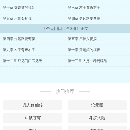
第十章 哭是笑的福音
第六章 左手背叛右手
第五章 用骨头抚摸
第四章 走远路要弯腰
《圣天门口：全2册》正文
第四章 走远路要弯腰
第五章 用骨头抚摸
第六章 左手背叛右手
第十章 哭是笑的福音
第十二章 只见门口不见天
第十三章 人是一种易碎品
热门推荐
凡人修仙传
沧元图
斗破苍穹
斗罗大陆