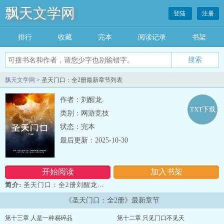
飘天文学网
登陆
注册
排行
收藏
完本
阅读记录
书架
飘天文学网
> 圣天门口：全2册最新章节列表
作者：刘醒龙.
TXT下载
类别：网游竞技
状态：完本
最后更新：2025-10-30
开始阅读
加入书架
简介:
圣天门口：全2册刘醒龙...
《圣天门口：全2册》最新章节
第十三章 人是一种易碎品
第十二章 只见门口不见天