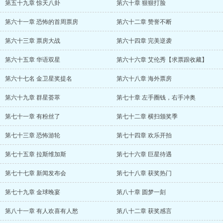
第五十九章 惊天八卦
第六十章 狠狠打脸
第六十一章 恐怖的首周票房
第六十二章 赞誉不断
第六十三章 票房大战
第六十四章 完美逆袭
第六十五章 华语双星
第六十六章 艾伦秀【求票跟收藏】
第六十七名 金卫星奖提名
第六十八章 海外票房
第六十九章 群星荟萃
第七十章 左手圈钱，右手冲奥
第七十一章 有粉丝了
第七十二章 横扫颁奖季
第七十三章 恐怖游轮
第七十四章 欢乐开拍
第七十五章 拉斯维加斯
第七十六章 巨星待遇
第七十七章 新闻发布会
第七十八章 获奖热门
第七十九章 金球晚宴
第八十章 圆梦一刻
第八十一章 有人欢喜有人愁
第八十二章 获奖感言