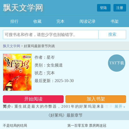
飘天文学网
登陆
注册
排行
收藏
完本
阅读记录
书架
飘天文学网
> 好莱坞最新章节列表
作者：星岑
TXT下载
类别：女生频道
状态：完本
最后更新：2025-10-30
开始阅读
加入书架
简介:
重生就是最大的作弊器，2001年的好莱坞迎来新世界的大导
展开
»
演！
《好莱坞》最新章节
醒来发现自己居然面临离婚，遭遇猖狂小人鄙视，李林誓要登上好
莱坞权力顶端。
不是结局的结局
第一百零五章 票房两连冠