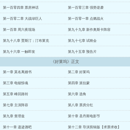
调教美利坚，纵横好莱坞，星耀娱乐圈不是白日梦。
拍摄观众喜爱的电影，引爆暑期档，横扫颁奖季，好莱坞迎来新一
第一百零四章 票房神话
第一百零三章 强势逆袭
轮的旋风！
席卷全球的超级大导演，让影评人又爱又恨的帅气男人，总是能够
第一百零二章 大战绿巨人
第一百零一章 点燃战火
在名利场上发现他的身影，他是时代的先锋，好莱坞大道上最闪亮的
一颗星。
第一百章 周六夜现场
第九十九章 新作奥斯卡阵容
****************************************************
第九十八章 贾斯汀；汀布莱克
第九十七章 试映会
已有完本小说《明星养成系统》，260万字华娱力作。梦想杯投票
请猛戳↓↓↓...
第九十六章 一触即发
第九十五章 预告片
《好莱坞》正文
第一章 莫名离婚书
第二章 好莱坞
第三章 电锯惊魂
第四章 派拉蒙
第五章 峰回路转
第六章 选角
第七章 主演阵容
第八章 票房分红
第九章 查理兹
第十章 圣丹斯电影节
第十一章 遗迹酒吧
第十二章 导演剪辑版【求票求收】