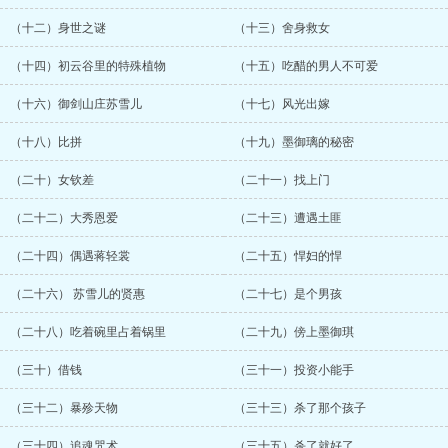
（十二）身世之谜
（十三）舍身救女
（十四）初云谷里的特殊植物
（十五）吃醋的男人不可爱
（十六）御剑山庄苏雪儿
（十七）风光出嫁
（十八）比拼
（十九）墨御璃的秘密
（二十）女钦差
（二十一）找上门
（二十二）大秀恩爱
（二十三）遭遇土匪
（二十四）偶遇蒋轻裳
（二十五）悍妇的悍
（二十六） 苏雪儿的贤惠
（二十七）是个男孩
（二十八）吃着碗里占着锅里
（二十九）傍上墨御琪
（三十）借钱
（三十一）投资小能手
（三十二）暴殄天物
（三十三）杀了那个孩子
（三十四）追魂咒术
（三十五）杀了就好了