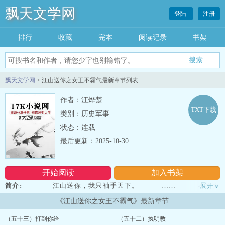
飘天文学网
登陆
注册
排行
收藏
完本
阅读记录
书架
飘天文学网
> 江山送你之女王不霸气最新章节列表
作者：江烨楚
TXT下载
类别：历史军事
状态：连载
最后更新：2025-10-30
开始阅读
加入书架
简介:
——江山送你，我只袖手天下。 …… 不怪女
展开
»
王太软弱，实在是家中大杀器太霸道。 ——夫君，国事繁多，
《江山送你之女王不霸气》最新章节
人家好累 ——睿儿已经五岁了，交给他就好了 ——
呃……可是人家会无聊嘛 ——放心，我们要忙着生孩
（五十三）打到你给
（五十二）执明教