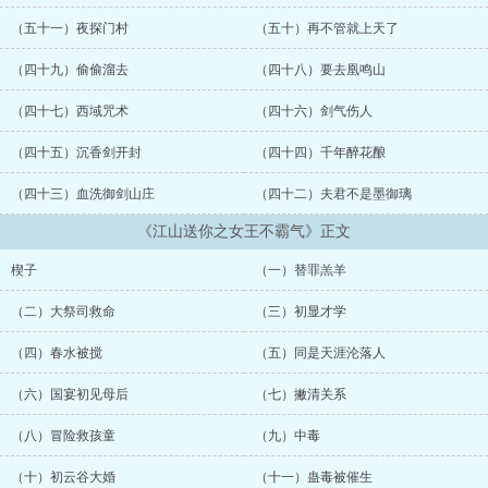
子…… ...
（五十一）夜探门村
（五十）再不管就上天了
（四十九）偷偷溜去
（四十八）要去凰鸣山
（四十七）西域咒术
（四十六）剑气伤人
（四十五）沉香剑开封
（四十四）千年醉花酿
（四十三）血洗御剑山庄
（四十二）夫君不是墨御璃
《江山送你之女王不霸气》正文
楔子
（一）替罪羔羊
（二）大祭司救命
（三）初显才学
（四）春水被搅
（五）同是天涯沦落人
（六）国宴初见母后
（七）撇清关系
（八）冒险救孩童
（九）中毒
（十）初云谷大婚
（十一）蛊毒被催生