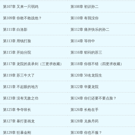
第107章 又来一只弱鸡
第108章 初识孙二
第109章 你敢不敢战他？
第110章 有我没你
第111章 白洛影
第112章 痛并快乐的孙二
第113章 用钱打脸
第114章 等待中
第115章 开始分院
第116章 郁闷的苏三
第117章 龙院的袁承剑（三更求收藏）
第118章 你很不错（四更求收藏）
第119章 苏三牛大了
第120章 50名龙院生
第121章 不起眼的地方
第122章 华夏龙院
第123章 没有无敌之功
第124章 你们还要不要点脸？
第125章 争夺班长
第126章 长枪在手
第127章 暴打姜画龙
第128章 兑换丹药
第129章 狂暴金刚
第130章 你也不服？