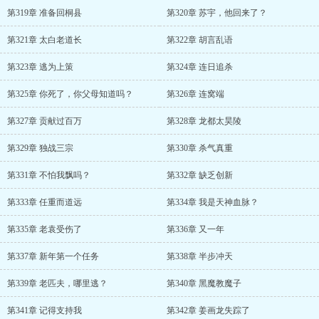
第319章 准备回桐县
第320章 苏宇，他回来了？
第321章 太白老道长
第322章 胡言乱语
第323章 逃为上策
第324章 连日追杀
第325章 你死了，你父母知道吗？
第326章 连窝端
第327章 贡献过百万
第328章 龙都太昊陵
第329章 独战三宗
第330章 杀气真重
第331章 不怕我飘吗？
第332章 缺乏创新
第333章 任重而道远
第334章 我是天神血脉？
第335章 老袁受伤了
第336章 又一年
第337章 新年第一个任务
第338章 半步冲天
第339章 老匹夫，哪里逃？
第340章 黑魔教魔子
第341章 记得支持我
第342章 姜画龙失踪了