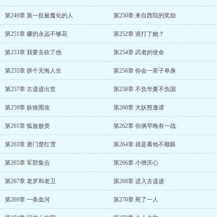
第249章 第一批被魔化的人
第250章 来自西院的奖励
第251章 赚的永远不够花
第252章 谁打了她？
第253章 我要去砍了他
第254章 武者的使命
第255章 拼个无悔人生
第256章 你会一辈子单身
第257章 古遗迹出世
第258章 不负华夏不负国
第259章 妖狼围攻
第260章 大妖熊邀请
第261章 狐族败类
第262章 你俩早晚有一战
第263章 唐门楚红雪
第264章 就是看他不顺眼
第265章 军部集合
第266章 小僧庆心
第267章 老罗和老卫
第268章 进入古遗迹
第269章 一条血河
第270章 死了一人