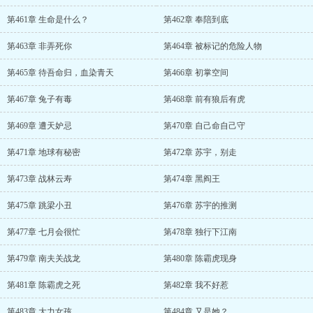
第461章 生命是什么？
第462章 奉陪到底
第463章 非弄死你
第464章 被标记的危险人物
第465章 待吾命归，血染青天
第466章 初掌空间
第467章 兔子有毒
第468章 前有狼后有虎
第469章 遭天妒忌
第470章 自己命自己守
第471章 地球有秘密
第472章 苏宇，别走
第473章 战林云寿
第474章 黑阎王
第475章 跳梁小丑
第476章 苏宇的推测
第477章 七月会很忙
第478章 独行下江南
第479章 南夫关战龙
第480章 陈霸虎现身
第481章 陈霸虎之死
第482章 我不好惹
第483章 大力女孩
第484章 又是她？