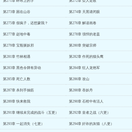
第271章 碎布上的字
第272章 众人走散
第273章 困在山谷
第274章 天黑请闭眼
第275章 假疯子，还想蒙我？
第276章 解读画卷
第277章 赵地中毒
第278章 强悍的老盖
第279章 宝瓶驱妖邪
第280章 突破宗师
第281章 竹林相遇
第282章 作死的猫头鹰
第283章 黑色令牌有异动
第284章 狂人龙艳军
第285章 死亡人数
第286章 攻山
第287章 杀到手抽筋
第288章 吞妖丹
第289章 快来救我
第290章 石棺中有活人
第291章 继续未完成的战斗（五更）
第292章 皇者之战（六更）
第293章 一起消失（七更）
第294章 奸诈的灰猫（八更）