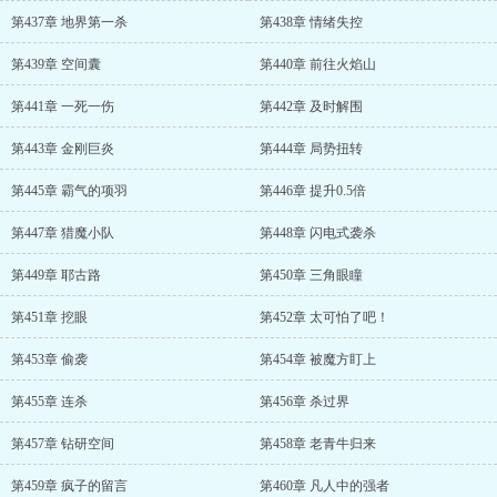
第437章 地界第一杀
第438章 情绪失控
第439章 空间囊
第440章 前往火焰山
第441章 一死一伤
第442章 及时解围
第443章 金刚巨炎
第444章 局势扭转
第445章 霸气的项羽
第446章 提升0.5倍
第447章 猎魔小队
第448章 闪电式袭杀
第449章 耶古路
第450章 三角眼瞳
第451章 挖眼
第452章 太可怕了吧！
第453章 偷袭
第454章 被魔方盯上
第455章 连杀
第456章 杀过界
第457章 钻研空间
第458章 老青牛归来
第459章 疯子的留言
第460章 凡人中的强者