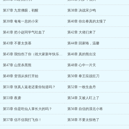
第37章 九世佛眼，初醒
第38章 决战宋少鸣
第39章 奄奄一息的小宋
第40章 你出拳真的太慢了
第41章 把小赵同学气吐血了
第42章 大佬们来了
第43章 不要太羡慕
第44章 回家咯，温馨
第45章 我怕伤了你（祝大家新年快乐！）
第46章 真的熊出没
第47章 山里杀黑熊
第48章 心中一片天
第49章 变强从挨打开始
第50章 拳王应战狂刀
第51章 张真人返老还童你知道吗？
第52章 一枚生血丹
第53章 夜袭
第54章 又被人盯上了
第55章 你是吃仙人掌长大的吗？
第56章 自信的漠北小将
第57章 信不信我打飞你！
第58章 不要太惊艳了