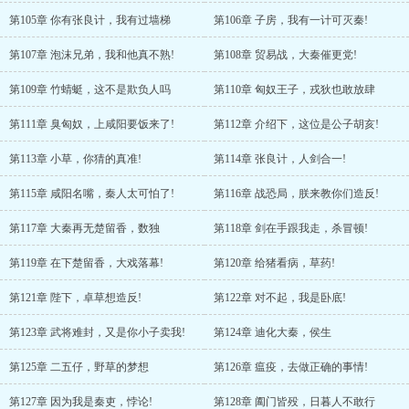
第105章 你有张良计，我有过墙梯
第106章 子房，我有一计可灭秦!
第107章 泡沫兄弟，我和他真不熟!
第108章 贸易战，大秦催更党!
第109章 竹蜻蜓，这不是欺负人吗
第110章 匈奴王子，戎狄也敢放肆
第111章 臭匈奴，上咸阳要饭来了!
第112章 介绍下，这位是公子胡亥!
第113章 小草，你猜的真准!
第114章 张良计，人剑合一!
第115章 咸阳名嘴，秦人太可怕了!
第116章 战恐局，朕来教你们造反!
第117章 大秦再无楚留香，数独
第118章 剑在手跟我走，杀冒顿!
第119章 在下楚留香，大戏落幕!
第120章 给猪看病，草药!
第121章 陛下，卓草想造反!
第122章 对不起，我是卧底!
第123章 武将难封，又是你小子卖我!
第124章 迪化大秦，侯生
第125章 二五仔，野草的梦想
第126章 瘟疫，去做正确的事情!
第127章 因为我是秦吏，悖论!
第128章 阖门皆殁，日暮人不敢行