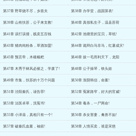
第37章 野草烧不尽，乡啬夫
第38章 办学堂，战国算表!
第39章 山有扶苏，公子来支教!
第40章 真假私生子，温县苏荷
第41章 误打误撞，贱卖五百钱
第42章 池塘里的宝贝，草纸!
第43章 猪肉炖粉条，草酒加盟!
第44章 诡辩白马非马，红薯成灾!
第45章 预言帝，木碓糍粑
第46章 拔一毛而利天下，龙阳
第47章 木秀于林风必摧之，学废了!
第48章 公子操琴，铁头娃
第49章 市集，扶苏的十万个问题
第50章 淮阴韩信，命案!
第51章 泾阳秦氏，诬告罪!
第52章 冤家路窄，好大的官威!
第53章 法医卓草，洗冤书!
第54章 毒杀，一尸两命!
第55章 小泽庙，真相只有一个!
第56章 杀女害妻，禽兽不如!
第57章 破秦氏血案，袖箭!
第58章 人情买卖，谁是宋慈