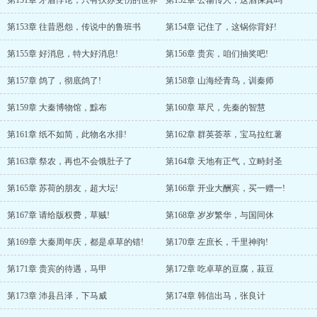
第151章 矛盾悖论，只有扶苏受伤的世界
第152章 公输传人，这酒保真吗
第153章 往昔恩怨，传说中的鲁班书
第154章 记住了，这锅你背好!
第155章 好消息，特大好消息!
第156章 贵宾，咱们抽奖吧!
第157章 鸽了，彻底鸽了!
第158章 山海经青鸟，训秦师
第159章 大秦博物馆，黥布
第160章 草尺，先秦的智慧
第161章 纸不如简，此物名水排!
第162章 群英荟萃，宝马拉红薯
第163章 祭农，再也不会饿肚子了
第164章 天地有正气，立畤封圣
第165章 苏荷的朋友，超大坛!
第166章 开业大酬宾，买一赠一!
第167章 请给版权费，草贼!
第168章 岁岁繁华，与国同休
第169章 大秦周年庆，都是卓草的错!
第170章 左庶长，千里神驹!
第171章 贵宾的待遇，马甲
第172章 吃卓草的豆腐，菽豆
第173章 沛县吕泽，下马威
第174章 韩信出马，张良计