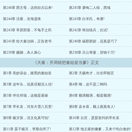
件，满脸欣喜。额滴，额滴，都是额滴！不久后，秦始皇终于决定开
诚布公。“瓜怂，其实额不似你爹。额似大秦始皇帝！”...
第246章 西王母，达则自古以来!
第245章 袭匈二人组，西域
第244章 活着，沧海遗珠
第243章 白羊氏，奇袭!
第243章 草原部落，不龟手之药
第242章 韩信练兵，比试!
第241章 给大秦治病，正告吏书
第240章 砀郡郡尉，还真是巧了
第239章 赐婚，杀人诛心
第238章 吕公寿宴，贺钱十万!
《大秦：开局错把秦始皇当爹》正文
第1章 美妙误会，腹黑的秦始皇
第2章 天赐奇才，出生即能言
第3章 这年头，说真话都没人信!
第4章 呦，这不是二狗吗
第5章 伴生祥瑞，这都是基操
第6章 额滴额滴，都是额滴!
第7章 亭长哀，河东大雪八百里!
第8章 县令喜，额上面真有人!
第9章 赈灾策，没文化真可怕!
第10章 台宫，瑟瑟发抖的亭长哀
第11章 晏子赈灾，李斯自闭了!
第12章 地主家的傻爹，又来个吃白食的!