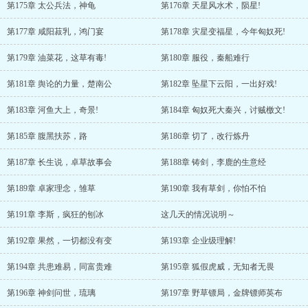
第175章 太公兵法，神龟
第176章 天星风水术，陨星!
第177章 咸阳菽乳，鸿门宴
第178章 灾星变福星，今年匈奴死!
第179章 油菜花，这草有毒!
第180章 服役，秦船难行
第181章 舆论的力量，楚南公
第182章 坠星下云阳，一出好戏!
第183章 河鱼大上，奇景!
第184章 匈奴死大秦兴，讨贼檄文!
第185章 腹黑扶苏，路
第186章 切了，改行炼丹
第187章 长生说，卓草故事会
第188章 铸剑，李鹿的生意经
第189章 卓家理念，雏草
第190章 我有草剑，你怕不怕
第191章 李斯，疯狂的刨冰
这几天的情况说明～
第192章 果然，一切都没有变
第193章 企业级理解!
第194章 共患难易，同富贵难
第195章 狐假虎威，无知者无畏
第196章 神剑问世，琉璃
第197章 野草镖局，金牌镖师英布