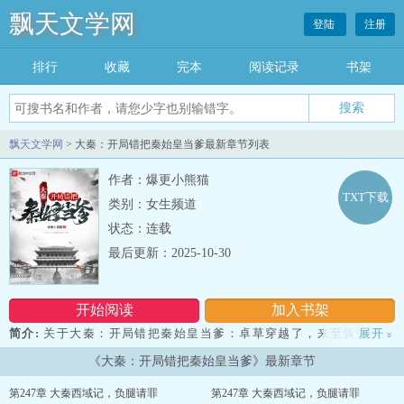
飘天文学网
登陆
注册
排行
收藏
完本
阅读记录
书架
飘天文学网
> 大秦：开局错把秦始皇当爹最新章节列表
作者：爆更小熊猫
TXT下载
类别：女生频道
状态：连载
最后更新：2025-10-30
开始阅读
加入书架
简介:
关于大秦：开局错把秦始皇当爹：卓草穿越了，来至恢弘的秦
展开
»
朝。素未谋面的便宜老爹，来信说要回家。这一年秦始皇泰山封禅结
《大秦：开局错把秦始皇当爹》最新章节
束，返回咸阳。路过泾阳，却被卓草误认成便宜老爹。“呦，这不是老
不死的吗？”“来，喝点辣椒汤暖暖身。”……秦始皇望着府上的新奇物
第247章 大秦西域记，负腿请罪
第247章 大秦西域记，负腿请罪