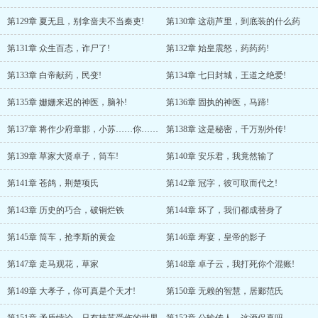
第129章 夏无且，别拿啬夫不当秦吏!
第130章 这葫芦里，到底装的什么药
第131章 众生百态，诈尸了!
第132章 始皇震怒，药药药!
第133章 白帝献药，民变!
第134章 七日封城，王道之绝爱!
第135章 姗姗来迟的神医，脑补!
第136章 固执的神医，马蹄!
第137章 将作少府章邯，小苏……你……
第138章 这是秘密，千万别外传!
第139章 草家大贤卓子，筒车!
第140章 安乐君，我竟然输了
第141章 苍鸽，荆楚项氏
第142章 冠字，彼可取而代之!
第143章 历史的巧合，破铜烂铁
第144章 坏了，我们都成替身了
第145章 筒车，抢李斯的黄金
第146章 寿宴，皇帝的影子
第147章 走马观花，草家
第148章 卓子云，我打死你个混账!
第149章 大孝子，你可真是个天才!
第150章 无赖的智慧，居鄛范氏