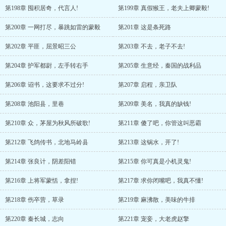
第198章 囤积居奇，代言人!
第199章 真假猴王，老夫上卿蒙毅!
第200章 一网打尽，暴跳如雷的蒙毅
第201章 这是条死路
第202章 平匪，屈景昭三公
第203章 不去，老子不去!
第204章 护军都尉，左手转右手
第205章 生意经，秦国的战利品
第206章 诏书，这要求不过分!
第207章 启程，亲卫队
第208章 池阳县，里巷
第209章 美名，我真的缺钱!
第210章 众，茅屋为秋风所破歌!
第211章 傻了吧，你管这叫恶霸
第212章 飞鸽传书，北地马岭县
第213章 这锅水，开了!
第214章 张良计，阴差阳错
第215章 你可真是小机灵鬼!
第216章 上将军蒙恬，拿捏!
第217章 求你闭嘴吧，我真不懂!
第218章 伤卒营，草录
第219章 麻沸散，美味的牛排
第220章 秦长城，志向
第221章 宠妾，大老虎赵擎