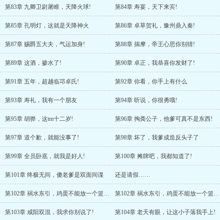
第83章 九卿卫尉屠睢，天降火球!
第84章 寿宴，天下来宾!
第85章 孔明灯，这就是天降神火
第86章 卓草贺礼，豫州鼎入秦!
第87章 赐爵五大夫，气运加身!
第88章 揣摩，帝王心思你别猜!
第89章 这酒，掺水了!
第90章 卓正，我恭喜你发财了!
第91章 五年，超越临邛卓氏!
第92章 你看，你手上有什么
第93章 寿礼，我有一个朋友
第94章 听说，你很勇哦!
第95章 胡骅，这tm十二岁!
第96章 掏粪公子，他爹可真不是东西!
第97章 道个歉，就能没事了!
第98章 坏了，我爹成造反头子了
第99章 全员卧底，就我是好人!
第100章 摊牌吧，我都知道了!
第101章 终极无间，傻老爹是双面间谍
还是请假……
第102章 祸水东引，鸡蛋不能放一个篮子!
第102章 祸水东引，鸡蛋不能放一个篮子!
第103章 咸阳双混，我求你别说了!
第104章 老天有眼，让这小子落我手上!