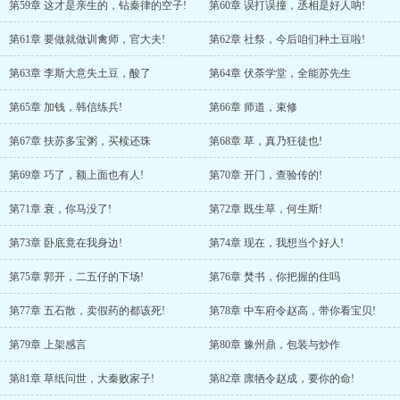
第59章 这才是亲生的，钻秦律的空子!
第60章 误打误撞，丞相是好人呐!
第61章 要做就做训禽师，官大夫!
第62章 社祭，今后咱们种土豆啦!
第63章 李斯大意失土豆，酸了
第64章 伏荼学堂，全能苏先生
第65章 加钱，韩信练兵!
第66章 师道，束修
第67章 扶苏多宝粥，买椟还珠
第68章 草，真乃狂徒也!
第69章 巧了，额上面也有人!
第70章 开门，查验传的!
第71章 衰，你马没了!
第72章 既生草，何生斯!
第73章 卧底竟在我身边!
第74章 现在，我想当个好人!
第75章 郭开，二五仔的下场!
第76章 焚书，你把握的住吗
第77章 五石散，卖假药的都该死!
第78章 中车府令赵高，带你看宝贝!
第79章 上架感言
第80章 豫州鼎，包装与炒作
第81章 草纸问世，大秦败家子!
第82章 廪牺令赵成，要你的命!