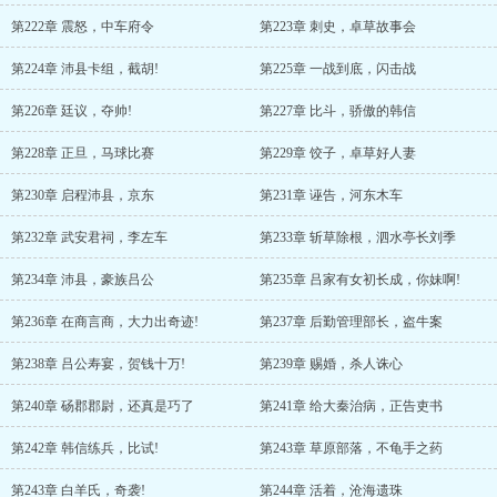
第222章 震怒，中车府令
第223章 刺史，卓草故事会
第224章 沛县卡组，截胡!
第225章 一战到底，闪击战
第226章 廷议，夺帅!
第227章 比斗，骄傲的韩信
第228章 正旦，马球比赛
第229章 饺子，卓草好人妻
第230章 启程沛县，京东
第231章 诬告，河东木车
第232章 武安君祠，李左车
第233章 斩草除根，泗水亭长刘季
第234章 沛县，豪族吕公
第235章 吕家有女初长成，你妹啊!
第236章 在商言商，大力出奇迹!
第237章 后勤管理部长，盗牛案
第238章 吕公寿宴，贺钱十万!
第239章 赐婚，杀人诛心
第240章 砀郡郡尉，还真是巧了
第241章 给大秦治病，正告吏书
第242章 韩信练兵，比试!
第243章 草原部落，不龟手之药
第243章 白羊氏，奇袭!
第244章 活着，沧海遗珠