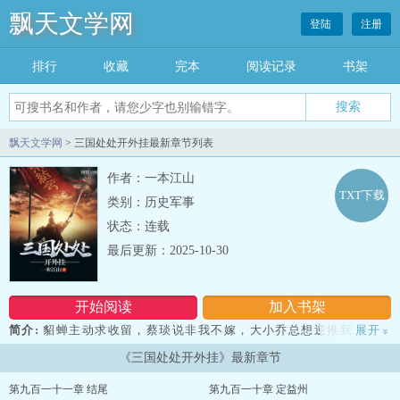
飘天文学网
登陆
注册
排行
收藏
完本
阅读记录
书架
飘天文学网
> 三国处处开外挂最新章节列表
作者：一本江山
TXT下载
类别：历史军事
状态：连载
最后更新：2025-10-30
开始阅读
加入书架
简介:
貂蝉主动求收留，蔡琰说非我不嫁，大小乔总想逆推我！许褚
展开
»
是我弟弟，典韦拜我为主，赵云说要跟着我一骑闯天崖！ 吕布后悔
《三国处处开外挂》最新章节
碰到我，刘备见到我就跑，曹操总是嚷嚷着大佬！大佬！带带
我！ 许定摸摸下吧：“外挂太多了也是一种烦恼呀，你们闹哪样，
第九百一十一章 结尾
第九百一十章 定益州