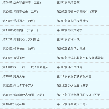
第294章 这并非是坏事（五更）
第295章 悬羊击鼓
第296章 河阳寨伏击（二更）
第297章 咬住一定要咬住（三更）
第298章 浮桥再战（四更）
第299章 汉城的夜带杀气
第300章 处理内奸（二合一）
第301章 郑玄的对手
第302章 夫妻同心，其利断金
第303章 背水一战
第304章 辎重被劫（加更）
第305章 诡异的大丘城
第306章 袁进被俘
第307章 壮志饥餐胡虏肉,笑谈渴饮匈奴血
第308章 我……我……成了孤家寡人
第309章 小二的任务
第310章 跨海大桥
第311章 黄月英的新改武器
第312章 怎么多了十万人
第313章 带方城破（三更）
第314章 铁骑踏碎高句丽（四更）
第315章 王太弟廷优的抉择（五更）
第316章 汉高斗将
第317章 碾压式（二更）