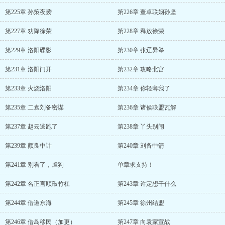
第225章 孙策夜袭
第226章 董卓联姻孙坚
第227章 劝降徐荣
第228章 释放徐荣
第229章 洛阳碟影
第230章 张辽异举
第231章 洛阳门开
第232章 攻略北宫
第233章 火烧洛阳
第234章 你轻薄我了
第235章 二袁刘备密谋
第236章 诸侯联盟瓦解
第237章 赵云逃跑了
第238章 丫头别闹
第239章 颜良中计
第240章 刘备中箭
第241章 别看了，虐狗
单章求支持！
第242章 名正言顺敲竹杠
第243章 许定想干什么
第244章 借道东海
第245章 徐州结盟
第246章 借岛移民（加更）
第247章 向袁家宣战