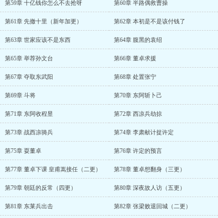
第59章 十亿钱你怎么不去抢呀
第60章 半路偶救曹操
第61章 先撤十里（新年加更）
第62章 本初是不是该付钱了
第63章 世家应该不是东西
第64章 腹黑的袁绍
第65章 举荐孙文台
第66章 董卓求援
第67章 夺取东武阳
第68章 处置张宁
第69章 斗将
第70章 东阿斩卜己
第71章 东阿收程昱
第72章 西凉兵劫掠
第73章 战西凉骑兵
第74章 李肃献计捉许定
第75章 耍董卓
第76章 许定的预言
第77章 董卓下课 皇甫嵩接任（二更）
第78章 董卓想翻身（三更）
第79章 朝廷的反常（四更）
第80章 深夜故人访（五更）
第81章 东莱兵出击
第82章 张梁败退回城（二更）