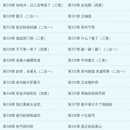
第318章 加劲冲，汉人没弩箭了（三更）
第319章 反包围（四更）
第320章 覆灭（二合一）
第321章 汉城战
第322章 投石机初拭威（二合一）
第323章 田丰守营
第324章 激战营门倒（二更）
第325章 什么？败了（三更）
第326章 天下第一来了（四更）
第327章 砸！砸！砸！（二合一）
第328章 袁胤小贼哪里逃
第329章 平州建立（三更）
第330章 妖兽，全要丸（二合一）
第331章 高句丽逃 东濊军降（二合一）
第332章 高句丽大军覆灭
第333章 汉东都护府
第334章 军改升级初念（加更）
第335章 周瑜孙策探乔府
第336章 我们离家出走吧
第337章 娶不着大不了我就抢
第338章 蒸汽机研制成功
第339章 十亿新币
第340章 热气球问世
第341章 真正的花果山