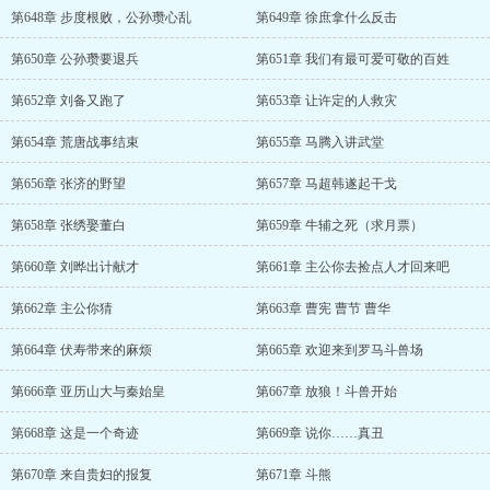
第648章 步度根败，公孙瓒心乱
第649章 徐庶拿什么反击
第650章 公孙瓒要退兵
第651章 我们有最可爱可敬的百姓
第652章 刘备又跑了
第653章 让许定的人救灾
第654章 荒唐战事结束
第655章 马腾入讲武堂
第656章 张济的野望
第657章 马超韩遂起干戈
第658章 张绣娶董白
第659章 牛辅之死（求月票）
第660章 刘晔出计献才
第661章 主公你去捡点人才回来吧
第662章 主公你猜
第663章 曹宪 曹节 曹华
第664章 伏寿带来的麻烦
第665章 欢迎来到罗马斗兽场
第666章 亚历山大与秦始皇
第667章 放狼！斗兽开始
第668章 这是一个奇迹
第669章 说你……真丑
第670章 来自贵妇的报复
第671章 斗熊