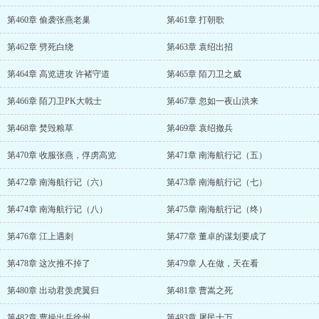
第460章 偷袭张燕老巢
第461章 打朝歌
第462章 劈死白绕
第463章 袁绍出招
第464章 高览进攻 许褚守道
第465章 陌刀卫之威
第466章 陌刀卫PK大戟士
第467章 忽如一夜山洪来
第468章 焚毁粮草
第469章 袁绍撤兵
第470章 收服张燕，俘虏高览
第471章 南海航行记（五）
第472章 南海航行记（六）
第473章 南海航行记（七）
第474章 南海航行记（八）
第475章 南海航行记（终）
第476章 江上遇刺
第477章 董卓的谋划要成了
第478章 这次推不掉了
第479章 人在做，天在看
第480章 出动君羡虎翼归
第481章 曹嵩之死
第482章 曹操出兵徐州
第483章 屠民十万