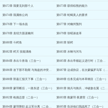
第672章 我要见到那个人
第673章 获得棕熊的能力
第674章 我属铁公鸡
第675章 蛇蝎美人的要求
第676章 下一场水战
第677章 对幽州预判
第678章 袁绍方面谋幽州
第679章 张昭谈改革
第680章 斗鳄鱼
第681章 斩鳄
第682章 鳄灭 技能满格
第683章 水蚺与河马
第684章 杀出斗兽场（三合一）
第685章 杀出帝都起义进行时（ 三合一）
第686章 攻下那不勒斯 与海盗的冲突（三合一）
第687章 达成协议，在次蒙骗罗马军（三合一）
第688章 郭嘉汇报天下事（三合一）
第689章 任务完成与本草纲目（三合一）
第690章 蒙羽断后，一路东进（三合一）
第691章 骑兵与骑兵，冲破敌右翼（二合一）
第692章 枪挑总督（二合一）
第693章 救蒙羽 夜袭营（三合一）
第694章 蒙羽降职 起义军分离（二合一）
第695章 告诉他们我战死了（三合一）