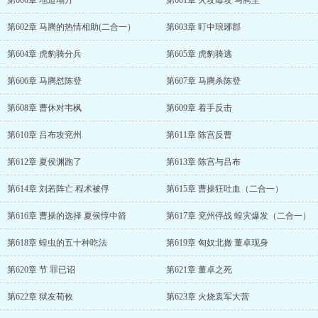
第600章 地道塌方
第601章 火攻毒攻 马腾至
第602章 马腾的热情相助(二合一）
第603章 盯中琅琊郡
第604章 虎豹骑分兵
第605章 虎豹骑逃
第606章 马腾怼陈登
第607章 马腾杀陈登
第608章 曹休对韦枫
第609章 着手反击
第610章 吕布攻兖州
第611章 陈宫反曹
第612章 夏侯渊跑了
第613章 陈宫与吕布
第614章 刘若阵亡 程术被俘
第615章 曹操狂吐血（二合一）
第616章 曹操的选择 夏侯惇中箭
第617章 兖州停战 蝗灾爆发（二合一）
第618章 蝗虫的五十种吃法
第619章 匈奴北撤 董卓现身
第620章 节 罪已诏
第621章 董卓之死
第622章 狱友荀攸
第623章 火烧袁军大营