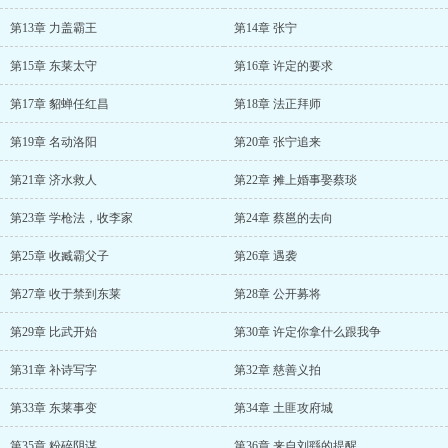
第13章 力盖霸王
第14章 张宁
第15章 东莱太守
第16章 许定的要求
第17章 貂蝉任红昌
第18章 法正拜师
第19章 名动洛阳
第20章 张宁追来
第21章 济水救人
第22章 摊上婚事娶蔡琰
第23章 学枪法，收李家
第24章 蔡邕的去向
第25章 收臧霸父子
第26章 遇袭
第27章 收于禁到东莱
第28章 公开募将
第29章 比武开始
第30章 许定你拿什么跟我争
第31章 补诗写字
第32章 慈善义拍
第33章 东莱事变
第34章 土匪攻府城
第35章 粉碎阴谋
第36章 来自刘繇的提醒