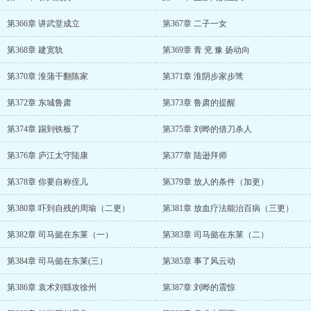
第366章 讲武堂成立
第367章 二子一女
第368章 建宽轨
第369章 青 兖 豫 扬动向
第370章 淮蒲干翻陈家
第371章 淮阴步家步骘
第372章 东城鲁肃
第373章 鲁肃的提醒
第374章 踢到铁板了
第375章 刘晔的借刀杀人
第376章 庐江太守陆康
第377章 陆逊拜师
第378章 你要自称侄儿
第379章 放人的条件（加更）
第380章 吓到自残的周瑜（二更）
第381章 放血疗法能治百病（三更）
第382章 司马懿在东莱（一）
第383章 司马懿在东莱（二）
第384章 司马懿在东莱(三）
第385章 事了风云动
第386章 袁术刘繇攻徐州
第387章 刘晔的震惊