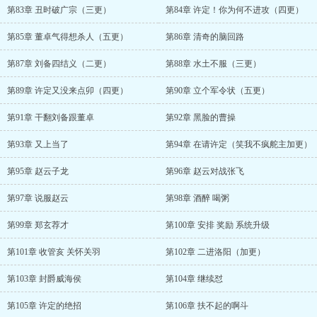
第83章 丑时破广宗（三更）
第84章 许定！你为何不进攻（四更）
第85章 董卓气得想杀人（五更）
第86章 清奇的脑回路
第87章 刘备四结义（二更）
第88章 水土不服（三更）
第89章 许定又没来点卯（四更）
第90章 立个军令状（五更）
第91章 干翻刘备跟董卓
第92章 黑脸的曹操
第93章 又上当了
第94章 在请许定（笑我不疯舵主加更）
第95章 赵云子龙
第96章 赵云对战张飞
第97章 说服赵云
第98章 酒醉 喝粥
第99章 郑玄荐才
第100章 安排 奖励 系统升级
第101章 收管亥 关怀关羽
第102章 二进洛阳（加更）
第103章 封爵威海侯
第104章 继续怼
第105章 许定的绝招
第106章 扶不起的啊斗