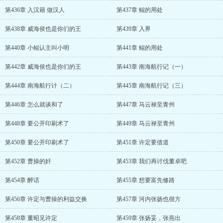
第436章 入汉籍 做汉人
第437章 鲲的用处
第438章 威海侯也是你们的王
第439章 入界
第440章 小鲲认主叫小明
第441章 鲲的用处
第442章 威海侯也是你们的王
第443章 南海航行记（一）
第444章 南海航行计（二）
第445章 南海航行记（三）
第446章 怎么就谈和了
第447章 马云禄至青州
第448章 要公开印刷术了
第449章 马云禄至青州
第450章 要公开印刷术了
第451章 许定要借道
第452章 曹操的奸
第453章 我们再讨伐董卓吧
第454章 醉话
第455章 想要富先修路
第456章 许定与曹操的利益交换
第457章 河内张扬也很方
第458章 董昭见许定
第459章 张扬妥，张燕出