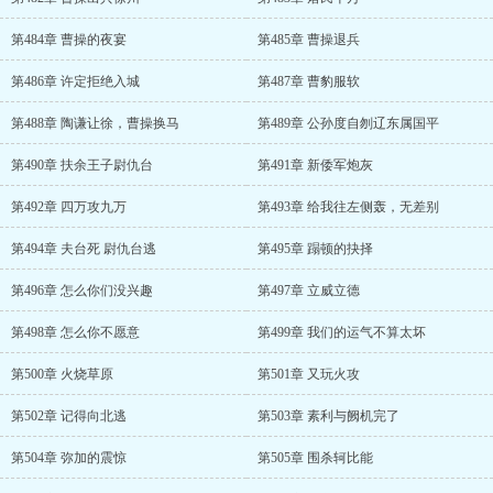
第484章 曹操的夜宴
第485章 曹操退兵
第486章 许定拒绝入城
第487章 曹豹服软
第488章 陶谦让徐，曹操换马
第489章 公孙度自刎辽东属国平
第490章 扶余王子尉仇台
第491章 新倭军炮灰
第492章 四万攻九万
第493章 给我往左侧轰，无差别
第494章 夫台死 尉仇台逃
第495章 蹋顿的抉择
第496章 怎么你们没兴趣
第497章 立威立德
第498章 怎么你不愿意
第499章 我们的运气不算太坏
第500章 火烧草原
第501章 又玩火攻
第502章 记得向北逃
第503章 素利与阙机完了
第504章 弥加的震惊
第505章 围杀轲比能