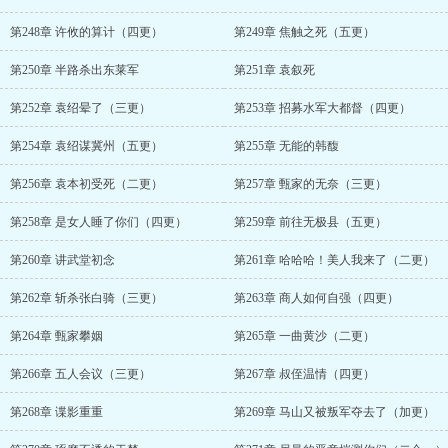
第248章 许攸的算计（四更）
第249章 焦触之死（五更）
第250章 半路杀出东莱军
第251章 袁叙死
第252章 袁绍晕了（三更）
第253章 招募水军大都督（四更）
第254章 袁绍谋冀州（五更）
第255章 无能的韩馥
第256章 袁本初受死（二更）
第257章 甄家的无奈（三更）
第258章 是女人睡了你们（四更）
第259章 前往无极县（五更）
第260章 讲武堂初念
第261章 哈哈哈！美人我来了（二更）
第262章 斩杀张白骑（三更）
第263章 商人如何自强（四更）
第264章 甄家攀姻
第265章 一曲黄沙（二更）
第266章 五人会议（三更）
第267章 叔侄温情（四更）
第268章 谍影重重
第269章 马山又被叛军夺去了（加更）