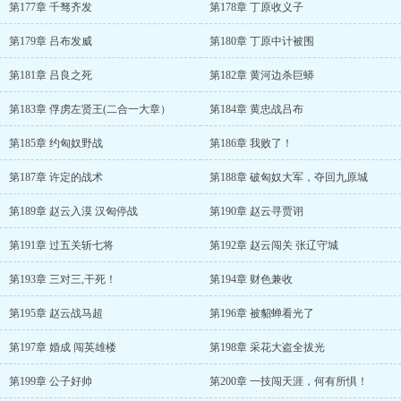
第177章 千驽齐发
第178章 丁原收义子
第179章 吕布发威
第180章 丁原中计被围
第181章 吕良之死
第182章 黄河边杀巨蟒
第183章 俘虏左贤王(二合一大章）
第184章 黄忠战吕布
第185章 约匈奴野战
第186章 我败了！
第187章 许定的战术
第188章 破匈奴大军，夺回九原城
第189章 赵云入漠 汉匈停战
第190章 赵云寻贾诩
第191章 过五关斩七将
第192章 赵云闯关 张辽守城
第193章 三对三,干死！
第194章 财色兼收
第195章 赵云战马超
第196章 被貂蝉看光了
第197章 婚成 闯英雄楼
第198章 采花大盗全拔光
第199章 公子好帅
第200章 一技闯天涯，何有所惧！