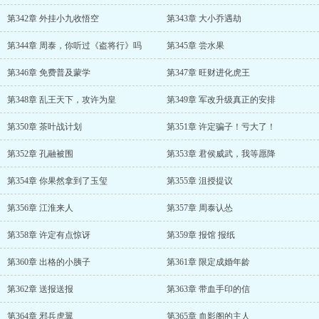
第342章 外挂小九收悟空
第343章 大小乔遇劫
第344章 周泰，你听过《盗将行》吗
第345章 尝水果
第346章 免费普及蒙学
第347章 旺财进化虎王
第348章 乱王天下，攻许为皇
第349章 军改升级真正的安排
第350章 茶叶战计划
第351章 许定骗子！亏大了！
第352章 孔融被围
第353章 君侯威武，我等愿降
第354章 你果然拿到了玉玺
第355章 沮授提议
第356章 江淮来人
第357章 周泰认怂
第358章 许定有点惊讶
第359章 报馆 报纸
第360章 出格的小胰子
第361章 限定成婚年龄
第362章 送报送报
第363章 带血手印的信
第364章 邪兵虎翼
第365章 血影阁的主人