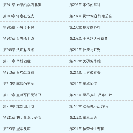
第201章 东莱战旗西北飘
第202章 李儒的算计
第203章 许定在蜕皮
第204章 灵帝驾崩 许定丢官
第205章 不哭！不哭！
第206章 朋友圈外挂
第207章 吕布杀丁原
第208章 十八路诸侯伐董
第209章 法正怼袁绍
第210章 孙策与旺财
第211章 华雄凶猛
第212章 关羽捉华雄
第213章 吕布战群雄
第214章 旺财破雄关
第215章 李儒的要挟
第216章 董卓惊慌
第217章 盗墓军团灵近卫
第218章 里昂挨打 吕布中计
第219章 北邙山开战
第220章 这是瞧不起我吗
第221章 我，董卓，好慌
第222章 董卓后退
第223章 盟军反应
第224章 徐荣伏击曹操