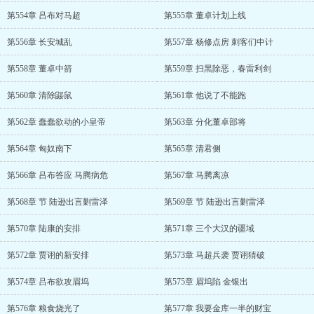
第554章 吕布对马超
第555章 董卓计划上线
第556章 长安城乱
第557章 杨修点房 刺客们中计
第558章 董卓中箭
第559章 扫黑除恶，春雷利剑
第560章 清除鼹鼠
第561章 他说了不能跑
第562章 蠢蠢欲动的小皇帝
第563章 分化董卓部将
第564章 匈奴南下
第565章 清君侧
第566章 吕布答应 马腾病危
第567章 马腾离凉
第568章 节 陆逊出言剿雷泽
第569章 节 陆逊出言剿雷泽
第570章 陆康的安排
第571章 三个大汉的疆域
第572章 贾诩的新安排
第573章 马超兵袭 贾诩猜破
第574章 吕布欲攻眉坞
第575章 眉坞陷 金银出
第576章 粮食烧光了
第577章 我要金库一半的财宝