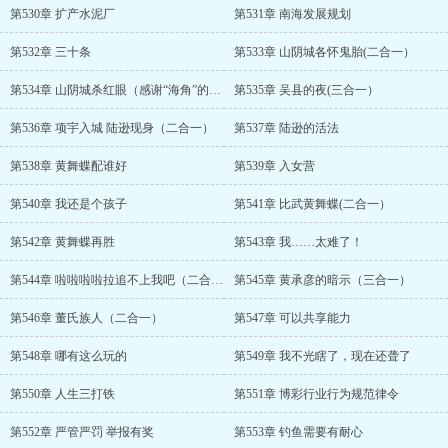
第530章 扩产水泥厂
第531章 南海发展规划
第532章 三十条
第533章 山阴城各怀鬼胎(二合一）
第534章 山阴城杀红眼（感谢“海角”的舵主打赏）
第535章 吴县的夜(三合一）
第536章 项宇入城 陆逊现身（二合一）
第537章 陆逊的活法
第538章 黄舞蝶配谁好
第539章 入女营
第540章 我还是个孩子
第541章 比武黄舞蝶(二合一）
第542章 黄舞蝶再胜
第543章 我……太难了！
第544章 啦啦啦啦拉追不上我吧（二合一）
第545章 黄承彦的暗示（三合一）
第546章 董氏族人（二合一）
第547章 可以共享能力
第548章 哪有这么玩的
第549章 我不光瞎了，现在还聋了
第550章 人生三打铁
第551章 博彩行业行为规范律令
第552章 严管严罚 举报有奖
第553章 钓鱼需要有耐心