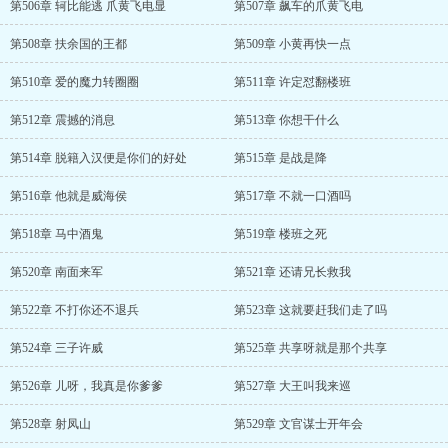
第506章 轲比能逃 爪黄飞电显
第507章 飙车的爪黄飞电
第508章 扶余国的王都
第509章 小黄再快一点
第510章 爱的魔力转圈圈
第511章 许定怼翻楼班
第512章 震撼的消息
第513章 你想干什么
第514章 脱籍入汉便是你们的好处
第515章 是战是降
第516章 他就是威海侯
第517章 不就一口酒吗
第518章 马中酒鬼
第519章 楼班之死
第520章 南面来军
第521章 还请兄长救我
第522章 不打你还不退兵
第523章 这就要赶我们走了吗
第524章 三子许威
第525章 共享呀就是那个共享
第526章 儿呀，我真是你爹爹
第527章 大王叫我来巡
第528章 射凤山
第529章 文官谋士开年会