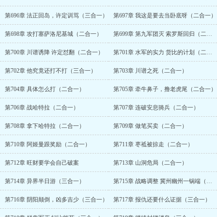
第696章 法正回岛，许定训骂（三合一）
第697章 我这是要去当卧底呀（二合一）
第698章 攻打塞萨洛尼基城（二合一）
第699章 第九军团灭 索罗斯回归（二合一）
第700章 川谱诱降 许定怼翻（二合一）
第701章 水军的实力 货比的计划（二合一）
第702章 他究竟还打不打（三合一）
第703章 川谱之死（二合一）
第704章 具体怎么打（二合一）
第705章 牵牛鼻子，撸老虎尾（二合一）
第706章 战哈特拉（二合一）
第707章 连破安息骑兵（二合一）
第708章 拿下哈特拉（二合一）
第709章 做笔买卖（二合一）
第710章 阿姬曼跟奖励（二合一）
第711章 枣祗被掠走（二合一）
第712章 旺财要学会自己破案
第713章 山洞危局（二合一）
第714章 异界半日游（三合一）
第715章 战略调整 冀州幽州一锅端（三合一）
第716章 阴阳颠倒，凶多吉少（三合一）
第717章 报仇还要什么证据（三合一）