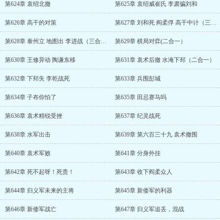
第624章 袁绍北撤
第625章 袁绍威崔氏 李肃骗刘和
第626章 高干的对策
第627章 刘和死 阎柔俘 高干中计（三合一）
第628章 泰州立 地图出 李进战（三合一）
第629章 棋局对弈(二合一）
第630章 王修异动 陶谦东移
第631章 袁术后撤 水淹下邳（二合一）
第632章 下邳失 李乾战死
第633章 兵围彭城
第634章 子布你怕了
第635章 田忌赛马吗
第636章 袁术精锐受挫
第637章 纪灵战死
第638章 水军出击
第639章 第六百三十九 袁术撤围
第640章 袁术军败
第641章 分身外挂
第642章 死不起呀！死贵！
第643章 收下阎柔众人
第644章 归义军未来的主将
第645章 新倭军的利器
第646章 新倭军战亡
第647章 归义军追丢，混战