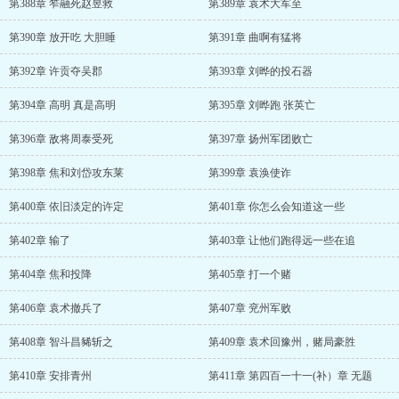
第388章 笮融死赵昱救
第389章 袁术大军至
第390章 放开吃 大胆睡
第391章 曲啊有猛将
第392章 许贡夺吴郡
第393章 刘晔的投石器
第394章 高明 真是高明
第395章 刘晔跑 张英亡
第396章 敌将周泰受死
第397章 扬州军团败亡
第398章 焦和刘岱攻东莱
第399章 袁涣使诈
第400章 依旧淡定的许定
第401章 你怎么会知道这一些
第402章 输了
第403章 让他们跑得远一些在追
第404章 焦和投降
第405章 打一个赌
第406章 袁术撤兵了
第407章 兖州军败
第408章 智斗昌豨斩之
第409章 袁术回豫州，赌局豪胜
第410章 安排青州
第411章 第四百一十一(补）章 无题