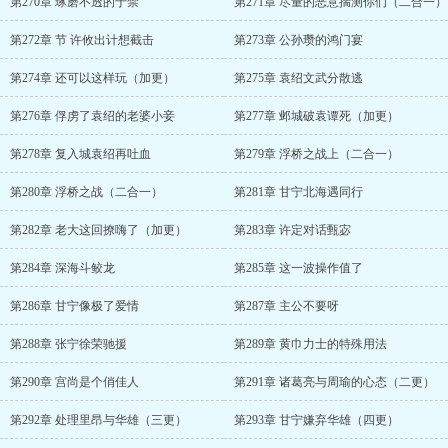
第270章 琢磨不透的于禁
第271章 尽量的恶意揣测你们（二合一）
第272章 节 许攸出计想截击
第273章 公孙瓒的鸿门宴
第274章 还可以这样玩（加更）
第275章 袁绍文武分散逃
第276章 俘虏了袁绍的老婆小妾
第277章 邺城破袁谭死（加更）
第278章 复入城袁绍再吐血
第279章 浮桥之战上（二合一）
第280章 浮桥之战（二合一）
第281章 甘宁北海遇同行
第282章 老大这回撩嗨了（加更）
第283章 许定对话甄宓
第284章 深海斗鲛龙
第285章 这一波操作值了
第286章 甘宁像极了爱情
第287章 主公不要呀
第288章 张宁徐荣驰援
第289章 黄巾力士的特殊用法
第290章 宫尚是个俏佳人
第291章 诸葛亮与周瑜的心态（二更）
第292章 处理里昂与华雄（三更）
第293章 甘宁嫌弃华雄（四更）