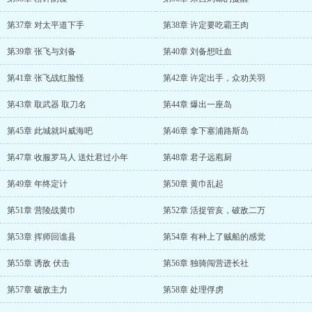
第37章 对太平道下手
第38章 许定要吃霸王肉
第39章 张飞与刘备
第40章 刘备想吐血
第41章 张飞战红脸怪
第42章 许定出手，众劝关羽
第43章 取武器 取刀名
第44章 爆出一座岛
第45章 此城就叫威海吧
第46章 拿下塞浦路斯岛
第47章 收服罗马人 送灶君过小年
第48章 君子远庖厨
第49章 年终定计
第50章 黄巾乱起
第51章 营陵战黄巾
第52章 活捉管亥，破敌二万
第53章 挥师回谯县
第54章 有种上了贼船的感觉
第55章 诱敌 伏击
第56章 独骑闯营进长社
第57章 破敌主力
第58章 处理俘虏