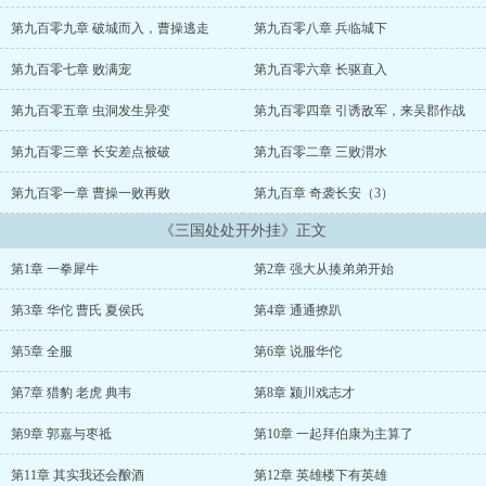
能让我正经的打回江山吗！”...
第九百零九章 破城而入，曹操逃走
第九百零八章 兵临城下
第九百零七章 败满宠
第九百零六章 长驱直入
第九百零五章 虫洞发生异变
第九百零四章 引诱敌军，来吴郡作战
第九百零三章 长安差点被破
第九百零二章 三败渭水
第九百零一章 曹操一败再败
第九百章 奇袭长安（3）
《三国处处开外挂》正文
第1章 一拳犀牛
第2章 强大从揍弟弟开始
第3章 华佗 曹氏 夏侯氏
第4章 通通撩趴
第5章 全服
第6章 说服华佗
第7章 猎豹 老虎 典韦
第8章 颍川戏志才
第9章 郭嘉与枣祗
第10章 一起拜伯康为主算了
第11章 其实我还会酿酒
第12章 英雄楼下有英雄