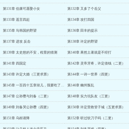
第131章 伯康可愿娶小女
第132章 又多了个岳父
第133章 遥言四起
第134章 攻打四国
第135章 马韩国的野望
第136章 田丰的提示
第137章 进攻 反击
第138章 许定的野望
第139章 太史慈的不安，程昱的猜测
第140章 果然土著就是不经打
第141章 四国定
第142章 灵帝牙疼，许定借钱（二更）
第143章 许定大婚（三更求票）
第144章 一诗一世界（四更）
第145章 一百四十五章琰儿，我要吃了你（五更）
第146章 幽州叛乱
第147章 公孙瓒与刘备（二更）
第148章 实力坑队友（三更）
第149章 刘备哭公孙瓒（四更）
第150章 许定营救管子城（五更求票）
第151章 乌桓请降
第152章 听过软刀子吗（二更）