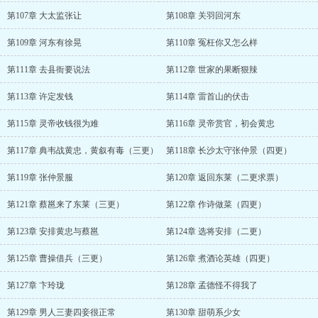
第107章 大太监张让
第108章 关羽回河东
第109章 河东有徐晃
第110章 冤枉你又怎么样
第111章 去县衙要说法
第112章 世家的果断狠辣
第113章 许定发钱
第114章 雷首山的伏击
第115章 灵帝收钱很为难
第116章 灵帝赏官，初会黄忠
第117章 典韦战黄忠，黄叙有毒（三更）
第118章 长沙太守张仲景（四更）
第119章 张仲景服
第120章 返回东莱（二更求票）
第121章 蔡邕来了东莱（三更）
第122章 作诗做菜（四更）
第123章 安排黄忠与蔡邕
第124章 选将安排（二更）
第125章 曹操借兵（三更）
第126章 煮酒论英雄（四更）
第127章 卞玲珑
第128章 孟德怪不得我了
第129章 男人三妻四妾很正常
第130章 甜萌系少女