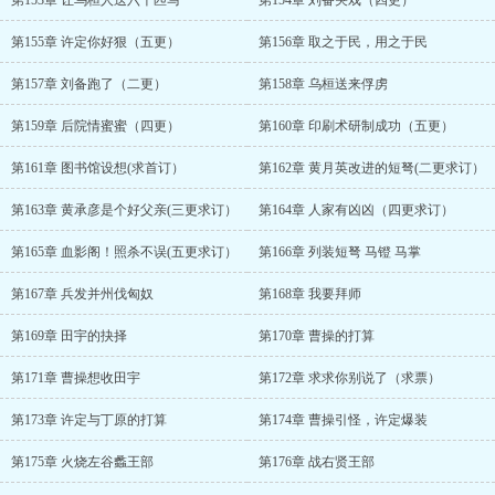
第153章 让乌桓人送六千匹马
第154章 刘备哭戏（四更）
第155章 许定你好狠（五更）
第156章 取之于民，用之于民
第157章 刘备跑了（二更）
第158章 乌桓送来俘虏
第159章 后院情蜜蜜（四更）
第160章 印刷术研制成功（五更）
第161章 图书馆设想(求首订）
第162章 黄月英改进的短弩(二更求订）
第163章 黄承彦是个好父亲(三更求订）
第164章 人家有凶凶（四更求订）
第165章 血影阁！照杀不误(五更求订）
第166章 列装短弩 马镫 马掌
第167章 兵发并州伐匈奴
第168章 我要拜师
第169章 田宇的抉择
第170章 曹操的打算
第171章 曹操想收田宇
第172章 求求你别说了（求票）
第173章 许定与丁原的打算
第174章 曹操引怪，许定爆装
第175章 火烧左谷蠡王部
第176章 战右贤王部