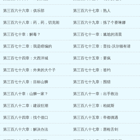
第三百六十六章：俱乐部
第三百六十七章：熟人
第三百六十八章：药，药，切克闹
第三百六十九章：拣了个赛琳娜
第三百七十章：解毒？
第三百七十一章：尴尬的清晨
第三百七十二章：我是瞎编的
第三百七十三章：普拉-沃尔顿有请
第三百七十四章：大西洋城
第三百七十五章：要疯
第三百七十六章：外来的大个子
第三百七十七章：签约
第三百七十八章：目标山狮
第三百七十九章：围猎
第三百八十章：山狮一家？
第三百八十一章：出手救治
第三百八十二章：建设狂潮
第三百八十三章：柏妮斯
第三百八十四章：找个借口
第三百八十五章：帝都偶遇
第三百八十六章：解决办法
第三百八十七章：唇枪舌剑