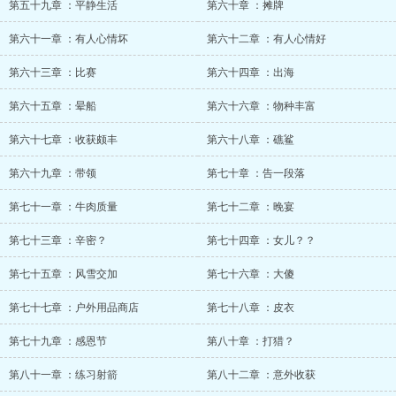
第五十九章 ：平静生活
第六十章 ：摊牌
第六十一章 ：有人心情坏
第六十二章 ：有人心情好
第六十三章 ：比赛
第六十四章 ：出海
第六十五章 ：晕船
第六十六章 ：物种丰富
第六十七章 ：收获颇丰
第六十八章 ：礁鲨
第六十九章 ：带领
第七十章 ：告一段落
第七十一章 ：牛肉质量
第七十二章 ：晚宴
第七十三章 ：辛密？
第七十四章 ：女儿？？
第七十五章 ：风雪交加
第七十六章 ：大傻
第七十七章 ：户外用品商店
第七十八章 ：皮衣
第七十九章 ：感恩节
第八十章 ：打猎？
第八十一章 ：练习射箭
第八十二章 ：意外收获