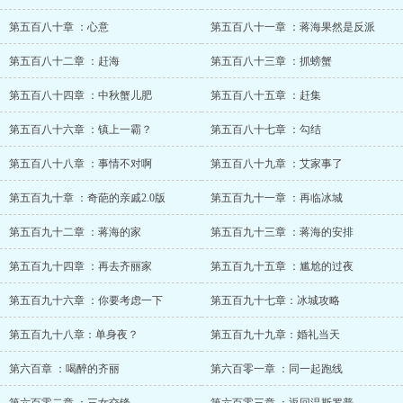
第五百八十章 ：心意
第五百八十一章 ：蒋海果然是反派
第五百八十二章 ：赶海
第五百八十三章 ：抓螃蟹
第五百八十四章 ：中秋蟹儿肥
第五百八十五章 ：赶集
第五百八十六章 ：镇上一霸？
第五百八十七章 ：勾结
第五百八十八章 ：事情不对啊
第五百八十九章 ：艾家事了
第五百九十章 ：奇葩的亲戚2.0版
第五百九十一章 ：再临冰城
第五百九十二章 ：蒋海的家
第五百九十三章 ：蒋海的安排
第五百九十四章 ：再去齐丽家
第五百九十五章 ：尴尬的过夜
第五百九十六章 ：你要考虑一下
第五百九十七章：冰城攻略
第五百九十八章：单身夜？
第五百九十九章：婚礼当天
第六百章 ：喝醉的齐丽
第六百零一章 ：同一起跑线