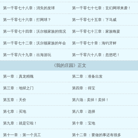
通人的生活。
*****************
第一千零七十八章：消失的发球
第一千零七十七章：玄幻网球来袭！
小飞都市小说第二部，换了一个风格，总打打杀杀的多不好，现在
轻松一些，才是王道。...
第一千零七十六章：打网球？
第一千零七十五章：下马威
第一千零七十四章：沃尔顿家族的情况
第一千零七十三章：家族晚宴
第一千零七十二章：沃尔顿家族的年会
第一千零七十章：海钓牙鲆
第一千零六十九章：出海游玩
第一千零六十八章：忽悠吧！
《我的庄园》正文
第一章 ：真龙精魄
第二章 ：准备出发
第三章 ：地狱之门
第四章 ：得宝
第五章 ：天价
第六场：卖掉！卖掉！
第七章 ：买地
第八章 ：选择
第九章 ：就是它啦！
第十章 ：宝地
第十一章 ：第一个员工
第十二章 ：要做的事还有很多