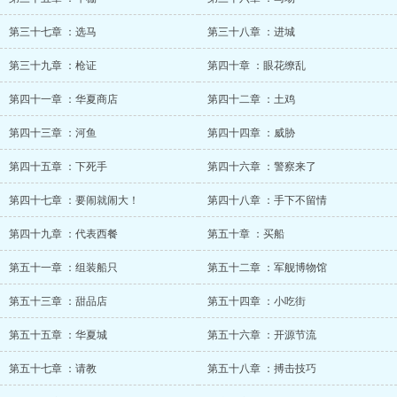
第三十七章 ：选马
第三十八章 ：进城
第三十九章 ：枪证
第四十章 ：眼花缭乱
第四十一章 ：华夏商店
第四十二章 ：土鸡
第四十三章 ：河鱼
第四十四章 ：威胁
第四十五章 ：下死手
第四十六章 ：警察来了
第四十七章 ：要闹就闹大！
第四十八章 ：手下不留情
第四十九章 ：代表西餐
第五十章 ：买船
第五十一章 ：组装船只
第五十二章 ：军舰博物馆
第五十三章 ：甜品店
第五十四章 ：小吃街
第五十五章 ：华夏城
第五十六章 ：开源节流
第五十七章 ：请教
第五十八章 ：搏击技巧