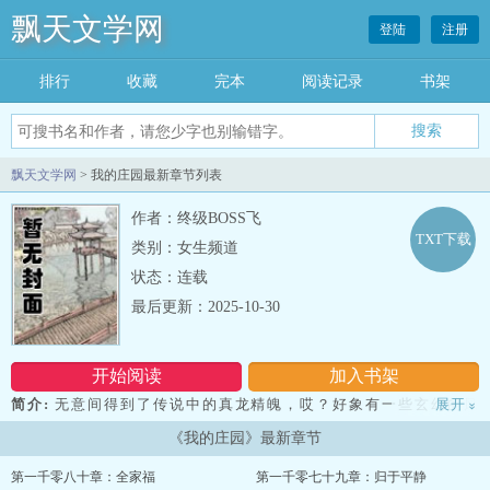
飘天文学网
登陆
注册
排行
收藏
完本
阅读记录
书架
飘天文学网
> 我的庄园最新章节列表
作者：终级BOSS飞
TXT下载
类别：女生频道
状态：连载
最后更新：2025-10-30
开始阅读
加入书架
简介:
无意间得到了传说中的真龙精魄，哎？好象有一些玄幻的风
展开
»
格……
《我的庄园》最新章节
不，其实你想多了，这是一本种田文。
故事讲的是，一个得到了真龙精魄，并且可以用血液改良万物的普
第一千零八十章：全家福
第一千零七十九章：归于平静