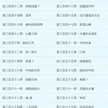
第三百四十二章：协助拍摄？
第三百四十三章：拍摄进行时
第三百四十四章：意向
第三百四十五章：治疗尴尬的方法
第三百四十六章：破碎的美国梦
第三百四十七章：再遇山狮
第三百四十八章：山狮入林
第三百四十九章：大傻的女朋友
第三百五十章：新的工作
第三百五十一章：牛的价值
第三百五十二章：第一批牛
第三百五十三章：计划
第三百五十四章：直接？
第三百五十五章：保镖难找
第三百五十六章：牛肉的日常
第三百五十七章：疯狂的牛肉
第三百五十八章：游艇出海
第三百五十九章：有船？
第三百六十一章：海面的战斗
第三百六十一章：无敌的大傻
第三百六十二章：偷-渡
第三百六十三章：审训
第三百六十四章：二女回国
第三百六十五章：玩乐的地方