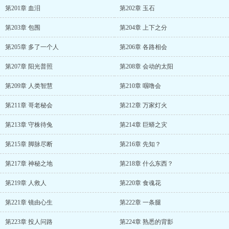
第201章 血泪
第202章 玉石
第203章 包围
第204章 上下之分
第205章 多了一个人
第206章 各路相会
第207章 阳光普照
第208章 会动的太阳
第209章 人类智慧
第210章 啯噜会
第211章 哥老秘会
第212章 万家灯火
第213章 守株待兔
第214章 巨蟒之灾
第215章 脚脉尽断
第216章 先知？
第217章 神秘之地
第218章 什么东西？
第219章 人救人
第220章 食魂花
第221章 镜由心生
第222章 一条腿
第223章 投人问路
第224章 熟悉的背影