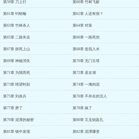
第59章 刀上行
第60章 竹林飞蚁
第61章 钓蛞蝓
第62章 人还有假？
第63章 竹林杀人
第64章 对策
第65章 二路夹击
第66章 一路死伤
第67章 拼死上山
第68章 造筏入水
第69章 神秘消失
第70章 无门古塔
第71章 为我而死
第72章 圣女湖
第73章 绝望时刻
第74章 一滩肉泥
第75章 刘炎兵
第76章 不存在的活人
第77章 胖了
第78章 疯了
第79章 泥潭的秘密
第80章 又见钥匙孔
第81章 镜中发现
第82章 泥潭骤变