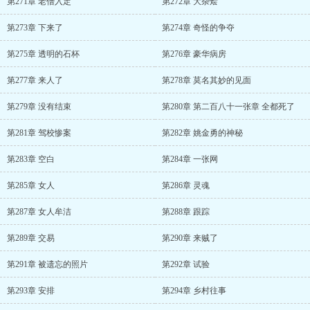
第271章 老僧入定
第272章 大杂烩
第273章 下来了
第274章 奇怪的争夺
第275章 透明的石杯
第276章 豪华病房
第277章 来人了
第278章 莫名其妙的见面
第279章 没有结束
第280章 第二百八十一张章 全都死了
第281章 驾校惨案
第282章 姚金勇的神秘
第283章 空白
第284章 一张网
第285章 女人
第286章 灵魂
第287章 女人牟洁
第288章 跟踪
第289章 交易
第290章 来贼了
第291章 被遗忘的照片
第292章 试验
第293章 安排
第294章 乡村往事