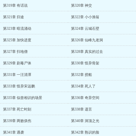
第319章 有话说
第320章 神交
第321章 归途
第322章 小小渔翁
第323章 暗流涌动
第324章 云城石壁
第325章 加快进度
第326章 仙峰九老洞
第327章 扫地僧
第328章 真实的过去
第329章 剧毒尸体
第330章 怪异骨架
第331章 一汪清潭
第332章 捞船
第333章 怪异宋远鹏
第334章 死人了
第335章 似曾相识的场景
第336章 奇异空间
第337章 死亡时刻
第338章 遗言
第339章 两败俱伤
第340章 洞顶之光
第341章 遇袭
第342章 熟识的脸