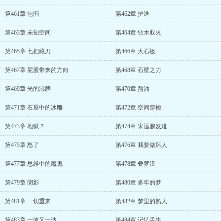
第461章 包围
第462章 护送
第463章 未知空间
第464章 钻木取火
第465章 七把藏刀
第466章 大石板
第467章 屁股带来的方向
第468章 石壁之力
第469章 光的沸腾
第470章 熬油
第471章 石屋中的冰雕
第472章 空间穿梭
第473章 地狱？
第474章 宋远鹏发难
第475章 怒了
第476章 我要做坏人
第477章 思维中的魔鬼
第478章 叠罗汉
第479章 阴影
第480章 多年的梦
第481章 一切重来
第482章 梦里的熟人
第483章 一波又一波
第484章 记忆丢失