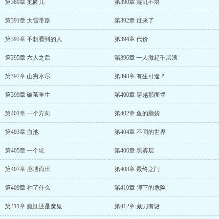
第389章 抱圆儿
第390章 混乱不堪
第391章 大雪带路
第392章 过来了
第393章 不想看到的人
第394章 代价
第395章 六人之后
第396章 一人激起千层浪
第397章 山穷水尽
第398章 有生可逢？
第399章 破茧重生
第400章 穿越那面墙
第401章 一个方向
第402章 鱼的脑袋
第403章 血池
第404章 不同的世界
第405章 一个坑
第406章 黑雾层
第407章 挖墙而出
第408章 最终之门
第409章 种了什么
第410章 脚下的危险
第411章 魔怔还是魔鬼
第412章 藏刀有谜