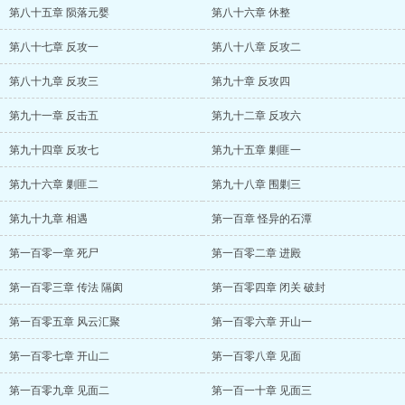
第八十五章 陨落元婴
第八十六章 休整
第八十七章 反攻一
第八十八章 反攻二
第八十九章 反攻三
第九十章 反攻四
第九十一章 反击五
第九十二章 反攻六
第九十四章 反攻七
第九十五章 剿匪一
第九十六章 剿匪二
第九十八章 围剿三
第九十九章 相遇
第一百章 怪异的石潭
第一百零一章 死尸
第一百零二章 进殿
第一百零三章 传法 隔阂
第一百零四章 闭关 破封
第一百零五章 风云汇聚
第一百零六章 开山一
第一百零七章 开山二
第一百零八章 见面
第一百零九章 见面二
第一百一十章 见面三