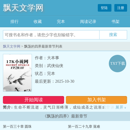
飘天文学网
登陆
注册
排行
收藏
完本
阅读记录
书架
飘天文学网
> 飘荡的四界最新章节列表
作者：大本事
TXT下载
类别：武侠仙侠
状态：完本
最后更新：2025-10-30
开始阅读
加入书架
简介:
生命不断流逝，灵气日渐稀薄，成仙成圣之说渐成空谈。人，
展开
»
魔，妖，鬼四界安生相息以历万载，如今大势将变，是造仙成圣之
《飘荡的四界》最新章节
机，亦或是败灵灭世之时；自古情字弄人，是乱世人心的慰藉，还是
恬淡仙途的碎刀。奈何命途有限，奈何心性善变，奈何觊觎他人，奈
第一百三十章 圆珠
第一百二十九章 落难