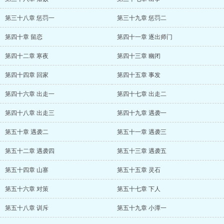
第三十八章 惩罚一
第三十九章 惩罚二
第四十章 留恋
第四十一章 逐出师门
第四十二章 寒夜
第四十三章 幽闭
第四十四章 回家
第四十五章 事发
第四十六章 出走一
第四十七章 出走二
第四十八章 出走三
第四十九章 遇袭一
第五十章 遇袭二
第五十一章 遇袭三
第五十二章 遇袭四
第五十三章 遇袭五
第五十四章 山寨
第五十五章 灵石
第五十六章 对策
第五十七章 下人
第五十八章 训斥
第五十九章 小潭一