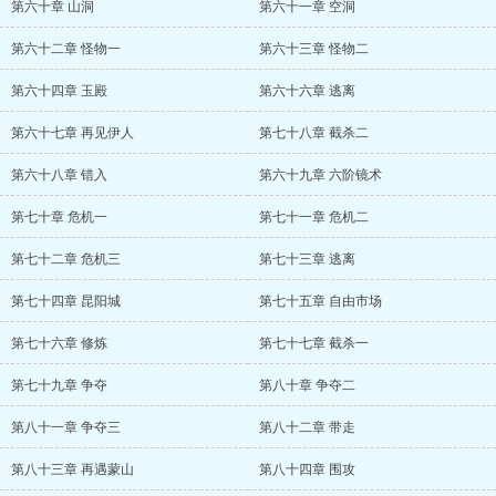
第六十章 山洞
第六十一章 空洞
第六十二章 怪物一
第六十三章 怪物二
第六十四章 玉殿
第六十六章 逃离
第六十七章 再见伊人
第七十八章 截杀二
第六十八章 错入
第六十九章 六阶镜术
第七十章 危机一
第七十一章 危机二
第七十二章 危机三
第七十三章 逃离
第七十四章 昆阳城
第七十五章 自由市场
第七十六章 修炼
第七十七章 截杀一
第七十九章 争夺
第八十章 争夺二
第八十一章 争夺三
第八十二章 带走
第八十三章 再遇蒙山
第八十四章 围攻