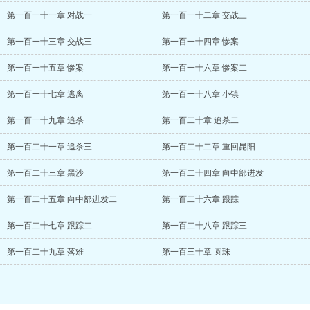
第一百一十一章 对战一
第一百一十二章 交战三
第一百一十三章 交战三
第一百一十四章 惨案
第一百一十五章 惨案
第一百一十六章 惨案二
第一百一十七章 逃离
第一百一十八章 小镇
第一百一十九章 追杀
第一百二十章 追杀二
第一百二十一章 追杀三
第一百二十二章 重回昆阳
第一百二十三章 黑沙
第一百二十四章 向中部进发
第一百二十五章 向中部进发二
第一百二十六章 跟踪
第一百二十七章 跟踪二
第一百二十八章 跟踪三
第一百二十九章 落难
第一百三十章 圆珠