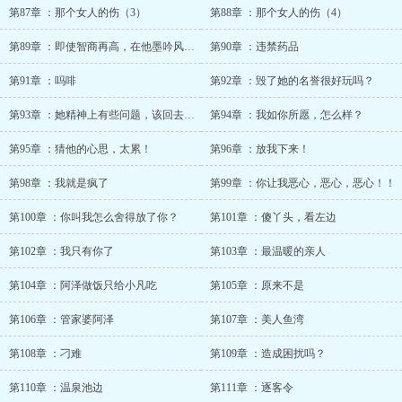
第87章 ：那个女人的伤（3）
第88章 ：那个女人的伤（4）
第89章 ：即使智商再高，在他墨吟风面前也是一个蠢女人
第90章 ：违禁药品
第91章 ：吗啡
第92章 ：毁了她的名誉很好玩吗？
第93章 ：她精神上有些问题，该回去吃药了
第94章 ：我如你所愿，怎么样？
第95章 ：猜他的心思，太累！
第96章 ：放我下来！
第98章 ：我就是疯了
第99章 ：你让我恶心，恶心，恶心！！
第100章 ：你叫我怎么舍得放了你？
第101章 ：傻丫头，看左边
第102章 ：我只有你了
第103章 ：最温暖的亲人
第104章 ：阿泽做饭只给小凡吃
第105章 ：原来不是
第106章 ：管家婆阿泽
第107章 ：美人鱼湾
第108章 ：刁难
第109章 ：造成困扰吗？
第110章 ：温泉池边
第111章 ：逐客令