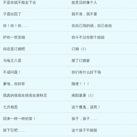
不是你就不能走下去
故意活的像个人
子霜出院了
我不准，我不要
你！你！你……
你自己闯的祸，自己收拾
护你一世安稳
你斗不过你那个姐姐
你还是订婚吧
订婚（1）
乌龟王八蛋
搅了订婚宴
不成问题！
你们有什么好下场
爹地，你好坏
随便！！！
我真的很喜欢很喜欢唐秋言
南阳避暑（1）
七月相思
这个魔鬼，该死！
回来一样一样的算！
孩子，孩子……
留下它吧……
这个孩子不能留