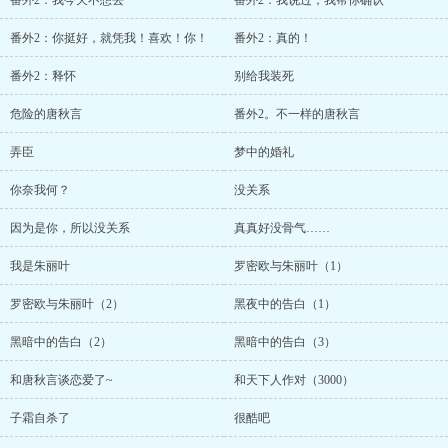
番外2：我今天不想去
番外2：我说过，我帮你确认
番外2：你挺好，就凭我！喜欢！你！
番外2：真的！
番外2：释怀
别给我装死
危险的唐秋言
番外2。不一样的唐秋言
弄臣
梦中的婚礼
你奈我何？
没关系
因为是你，所以没关系
真真好没骨气……
我是朱丽叶
罗密欧与朱丽叶（1）
罗密欧与朱丽叶（2）
黑夜中的告白（1）
黑暗中的告白（2）
黑暗中的告白（3）
和唐秋言谈恋爱了~
和天下人作对（3000）
子霜自杀了
很酷吧