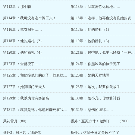
第112章 ：那个吻
第113章 ：我就离你远远地……
第114章 ：我可没有这个闲工夫！
第115章 ：这样，他再也没有伤她的资本……
第116章 ：试衣间里……
第117章 ：他的婚礼（1）
第118章 ：他的婚礼（2）
第119章 ：他的婚礼（3）
第120章 ：他的婚礼（4）
第121章 ：保护她，似乎已经成了一种本能
第123章 ：全都变了……
第124章 ：你墨吟风的孩子死了
第125章 ：和他提他们的孩子，简直找死！
第126章 ：她的天罗地网
第127章 ：她算哪门子夫人
第128章 ：这次，我要你先放手
第129章 ：我以为你有多清高
第130章 ：落小凡，你敢算计我
第131章 ：就算是死，你也只能死在我的怀里！
第132章 ：悲伤的缠绵……
风花雪月（80）
番外：至死方休！做到了……（7000）【尾声】
番外2：对不起，我爱你
番外2：这辈子肯定是改不了了