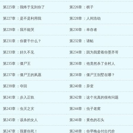
第225章 ：我终于见到你了
第226章 ：棋子
第227章 ：是不是利用我
第228章 ：人间浩劫
第229章 ：我不能哭
第230章 ：幸存者
第231章 ：你要干什么？
第232章 ：请帖
第233章 ：好久不见
第234章 ：因为我爱着你墨齐哥
第235章 ：僵尸王
第236章 ：他竟然杀了全村人
第237章 ：僵尸王的夙愿
第238章 ：僵尸王别墅在哪？
第239章 ：夺回
第240章 ：异变
第241章 ：步入正轨
第242章 ：这个光真的很有问题
第243章 ：虫灭之灾
第244章 ：虫子老窝
第245章 ：该杀的女人
第246章 ：黄色的石头
第247章 ：我要你死！
第248章 ：你早晚会付出代价