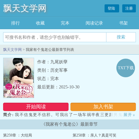
飘天文学网
登陆
注册
排行
收藏
完本
阅读记录
书架
飘天文学网
> 我家有个鬼老公最新章节列表
作者：九尾妖孽
TXT下载
类别：历史军事
状态：完本
最后更新：2025-10-30
开始阅读
加入书架
简介:
我不信鬼更不信邪。可我出了一场车祸半夜三更跟男鬼斗地主
展开
»
是怎么一回事？与俊男鬼同居是怎么一回事？“既然我们交易成功，你
《我家有个鬼老公》最新章节
是不是应该拿东西偿还？”俊男说罢一只手捏住我下巴，把房门打开，
把我扔到床上。惊！这是干什么的节奏？...
第259章 ：大结局
第258章 ：亲人？真是可笑