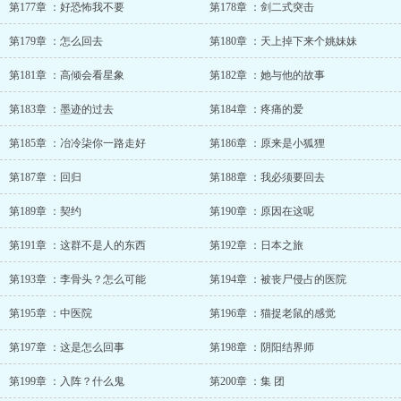
第177章 ：好恐怖我不要
第178章 ：剑二式突击
第179章 ：怎么回去
第180章 ：天上掉下来个姚妹妹
第181章 ：高倾会看星象
第182章 ：她与他的故事
第183章 ：墨迹的过去
第184章 ：疼痛的爱
第185章 ：冶冷柒你一路走好
第186章 ：原来是小狐狸
第187章 ：回归
第188章 ：我必须要回去
第189章 ：契约
第190章 ：原因在这呢
第191章 ：这群不是人的东西
第192章 ：日本之旅
第193章 ：李骨头？怎么可能
第194章 ：被丧尸侵占的医院
第195章 ：中医院
第196章 ：猫捉老鼠的感觉
第197章 ：这是怎么回事
第198章 ：阴阳结界师
第199章 ：入阵？什么鬼
第200章 ：集 团