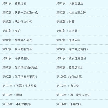
第83章 ：营救活动
第84章 ：人脑理发店
第85章 ：队长一定知道什么
第86章 ：七星古墓之阵
第87章 ：他为什么生气
第88章 ：纠葛
第89章 ：海蛇
第90章 ：太逆天了
第91章 ：神经病不会死
第92章 ：海底囚牢
第93章 ：被诅咒的古墓
第94章 ：这个算是告白？
第95章 ：海的异空间
第96章 ：破例透露信息
第97章 ：你们滚出我的地盘
第98章 ：竟敢泼我水
第99章 ：你可以看见记忆？
第100章 ：起始古墓
第101章 ：可恶！竟敢偷袭
第102章 ：鬼替身
第103章 ：黑洞
第104章 ：再一次失去意识
第105章 ：不好的预感
第106章 ：带路的人