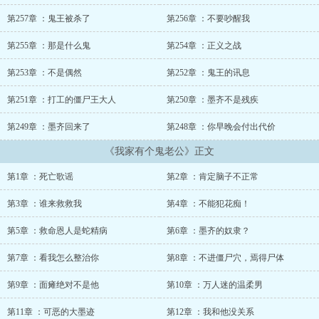
第257章 ：鬼王被杀了
第256章 ：不要吵醒我
第255章 ：那是什么鬼
第254章 ：正义之战
第253章 ：不是偶然
第252章 ：鬼王的讯息
第251章 ：打工的僵尸王大人
第250章 ：墨齐不是残疾
第249章 ：墨齐回来了
第248章 ：你早晚会付出代价
《我家有个鬼老公》正文
第1章 ：死亡歌谣
第2章 ：肯定脑子不正常
第3章 ：谁来救救我
第4章 ：不能犯花痴！
第5章 ：救命恩人是蛇精病
第6章 ：墨齐的奴隶？
第7章 ：看我怎么整治你
第8章 ：不进僵尸穴，焉得尸体
第9章 ：面瘫绝对不是他
第10章 ：万人迷的温柔男
第11章 ：可恶的大墨迹
第12章 ：我和他没关系