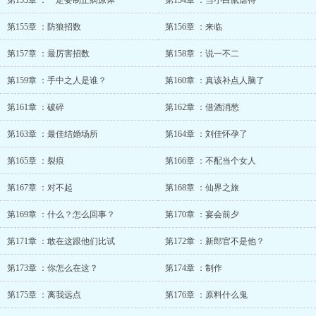
第153章 ：一定要制止病原体
第154章 ：当小白鼠虐待
第155章 ：防狼招数
第156章 ：来临
第157章 ：最厉害招数
第158章 ：说一不二
第159章 ：手中之人是谁？
第160章 ：真该补点人脑了
第161章 ：破碎
第162章 ：借酒消愁
第163章 ：最佳结婚场所
第164章 ：刘佳怀孕了
第165章 ：裂痕
第166章 ：不配当个女人
第167章 ：对不起
第168章 ：仙界之旅
第169章 ：什么？怎么回事？
第170章 ：宴会前夕
第171章 ：敢在这跟他们比试
第172章 ：新郎官不是他？
第173章 ：你怎么在这？
第174章 ：制作
第175章 ：离我远点
第176章 ：原料什么鬼