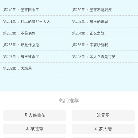
第249章 ：墨齐回来了
第250章 ：墨齐不是残疾
第251章 ：打工的僵尸王大人
第252章 ：鬼王的讯息
第253章 ：不是偶然
第254章 ：正义之战
第255章 ：那是什么鬼
第256章 ：不要吵醒我
第257章 ：鬼王被杀了
第258章 ：亲人？真是可笑
第259章 ：大结局
热门推荐
凡人修仙传
沧元图
斗破苍穹
斗罗大陆