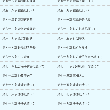
第五十六章 熠阳再度离开
第五十七章 新婚夫妻的任务
第五十八章 信任危机（1）
第五十九章 信任危机（2）
第六十章 许荣荣再遇险
第六十一章 海岛遇谷忆旋
第六十二章 营救行动开始
第六十三章 世言忆旋见面（1）
第六十四章 微安的目的
第六十五章 计划潜伏
第六十六章 最激烈的争吵
第六十七章 战亦琳被掳
第六十八章 心，很痛
第六十九章 世言亲手伤害忆旋（1）
第七十章 世言亲手伤害忆旋（2）
第七十一章 我和礼物，你选谁？
第七十二章 他终于来了
第七十三章 真相大白
第七十四章 步步危情（1）
第七十五章 步步危情（2）
第七十六章 步步危情（3）
第七十七章 步步危情（4）
第七十八章 步步危情（5）
第七十九章 步步危情（6）