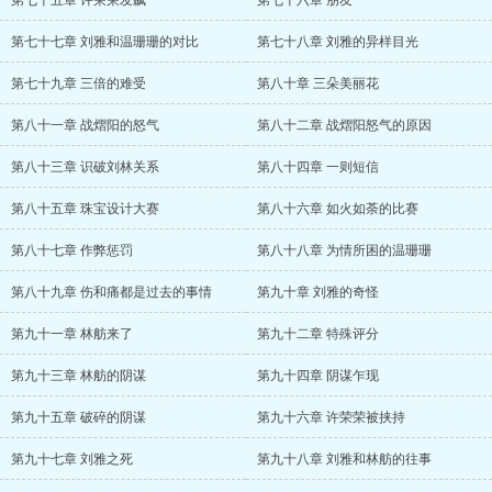
第七十五章 许荣荣发飙
第七十六章 朋友
第七十七章 刘雅和温珊珊的对比
第七十八章 刘雅的异样目光
第七十九章 三倍的难受
第八十章 三朵美丽花
第八十一章 战熠阳的怒气
第八十二章 战熠阳怒气的原因
第八十三章 识破刘林关系
第八十四章 一则短信
第八十五章 珠宝设计大赛
第八十六章 如火如荼的比赛
第八十七章 作弊惩罚
第八十八章 为情所困的温珊珊
第八十九章 伤和痛都是过去的事情
第九十章 刘雅的奇怪
第九十一章 林舫来了
第九十二章 特殊评分
第九十三章 林舫的阴谋
第九十四章 阴谋乍现
第九十五章 破碎的阴谋
第九十六章 许荣荣被挟持
第九十七章 刘雅之死
第九十八章 刘雅和林舫的往事