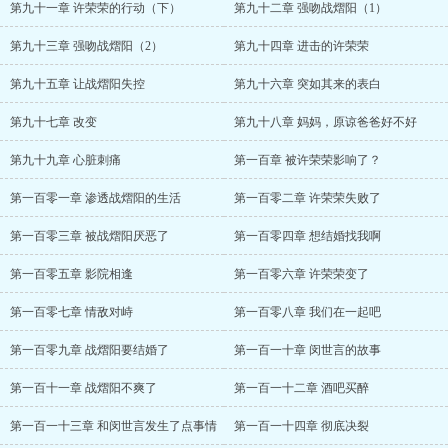
第九十一章 许荣荣的行动（下）
第九十二章 强吻战熠阳（1）
第九十三章 强吻战熠阳（2）
第九十四章 进击的许荣荣
第九十五章 让战熠阳失控
第九十六章 突如其来的表白
第九十七章 改变
第九十八章 妈妈，原谅爸爸好不好
第九十九章 心脏刺痛
第一百章 被许荣荣影响了？
第一百零一章 渗透战熠阳的生活
第一百零二章 许荣荣失败了
第一百零三章 被战熠阳厌恶了
第一百零四章 想结婚找我啊
第一百零五章 影院相逢
第一百零六章 许荣荣变了
第一百零七章 情敌对峙
第一百零八章 我们在一起吧
第一百零九章 战熠阳要结婚了
第一百一十章 闵世言的故事
第一百十一章 战熠阳不爽了
第一百一十二章 酒吧买醉
第一百一十三章 和闵世言发生了点事情
第一百一十四章 彻底决裂