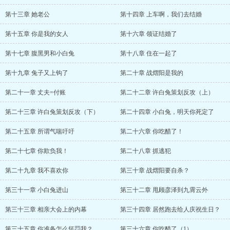
第十三章 她老公
第十四章 上车啊，我们去结婚
第十五章 你是我的女人
第十六章 领证结婚了
第十七章 腹黑男和小白兔
第十八章 住在一起了
第十九章 兔子又上钩了
第二十章 战熠阳是我的
第二十一章 丈夫=付账
第二十二章 许白兔策划反攻（上）
第二十三章 许白兔策划反攻（下）
第二十四章 小白兔，明天你死定了
第二十五章 所谓气喘吁吁
第二十六章 你吃醋了！
第二十七章 你欺负我！
第二十八章 抓逃犯
第二十九章 我不喜欢你
第三十章 战熠阳要自杀？
第三十一章 小白兔进山
第三十二章 甩顾彦泽到九霄云外
第三十三章 相亲大会上的内幕
第三十四章 居然跑去给人庆祝生日？
第三十五章 你准备怎么惩罚我？
第三十六章 你吃醋了（1）