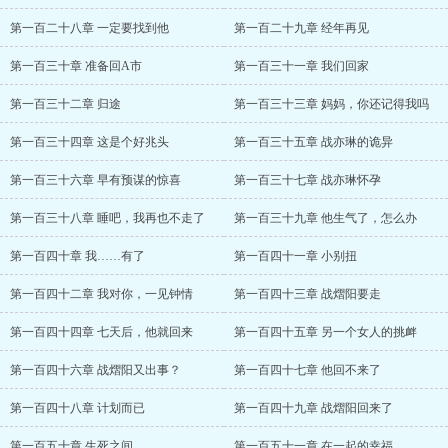
第一百二十八章 一定要找到他
第一百二十九章 经年再见
第一百三十章 准备回A市
第一百三十一章 我们回家
第一百三十二章 归途
第一百三十三章 妈妈，你还记得我吗
第一百三十四章 这是个好兆头
第一百三十五章 战亦琳的诡异
第一百三十六章 早有预谋的惊喜
第一百三十七章 战亦琳怀孕
第一百三十八章 睡吧，我再也不走了
第一百三十九章 他生气了，怎么办
第一百四十章 我……有了
第一百四十一章 小别扭
第一百四十二章 我对你，一见钟情
第一百四十三章 战熠阳要走
第一百四十四章 七天后，他就回来
第一百四十五章 另一个女人的挑衅
第一百四十六章 战熠阳又出事？
第一百四十七章 他回不来了
第一百四十八章 计划而已
第一百四十九章 战熠阳回来了
第一百五十章 生死之间
第一百五十一章 在一起的幸福