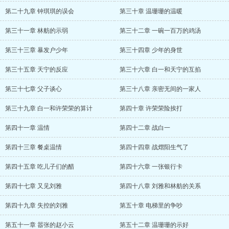
第二十九章 钟琪琪的误会
第三十章 温珊珊的温暖
第三十一章 林舫的示弱
第三十二章 一碗一百万的鸡汤
第三十三章 暴发户少年
第三十四章 少年的身世
第三十五章 天宁的反应
第三十六章 白一和天宁的互掐
第三十七章 父子谈心
第三十八章 亲密无间的一家人
第三十九章 白一和许荣荣的算计
第四十章 许荣荣险挨打
第四十一章 温情
第四十二章 战白一
第四十三章 餐桌温情
第四十四章 战熠阳生气了
第四十五章 吃儿子们的醋
第四十六章 一张银行卡
第四十七章 又见刘雅
第四十八章 刘雅和林舫的关系
第四十九章 失控的刘雅
第五十章 电梯里的争吵
第五十一章 嚣张的赵小云
第五十二章 温珊珊的示好