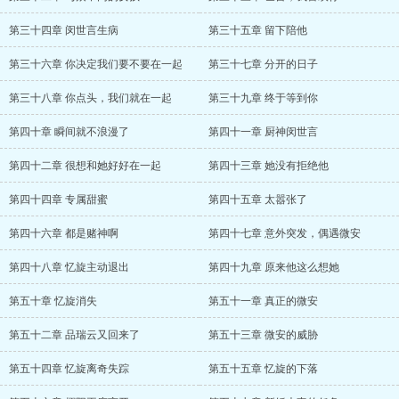
第三十四章 闵世言生病
第三十五章 留下陪他
第三十六章 你决定我们要不要在一起
第三十七章 分开的日子
第三十八章 你点头，我们就在一起
第三十九章 终于等到你
第四十章 瞬间就不浪漫了
第四十一章 厨神闵世言
第四十二章 很想和她好好在一起
第四十三章 她没有拒绝他
第四十四章 专属甜蜜
第四十五章 太嚣张了
第四十六章 都是赌神啊
第四十七章 意外突发，偶遇微安
第四十八章 忆旋主动退出
第四十九章 原来他这么想她
第五十章 忆旋消失
第五十一章 真正的微安
第五十二章 品瑞云又回来了
第五十三章 微安的威胁
第五十四章 忆旋离奇失踪
第五十五章 忆旋的下落