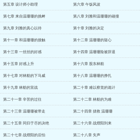
第五章 设计师小助理
第六章 午饭风波
第七章 来自温珊珊的挑衅
第八章 刘雅和温珊珊的碰撞
第九章 刘雅的真心以待
第十章 刘雅的决定
第十一章 和温珊珊的接触
第十二章 温珊珊的疑心
第十三章 一丝丝的好感
第十四章 温珊珊险被辞退
第十五章 好感上升
第十六章 股东林舫
第十七章 对林舫的下马威
第十八章 温珊珊的挣扎
第十九章 林舫的宣战
第二十章 难以察觉的诡计
第二十一章 辛苦的过往
第二十二章 林舫的为难
第二十三章 温珊珊被带走
第二十四章 拯救 温珊珊
第二十五章 同归于尽的决绝
第二十六章 战熠阳到来
第二十七章 战熠阳的后怕
第二十八章 失声