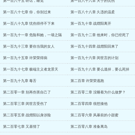
第一百八十五 听话，睡觉
第一百八十六章 天宁的忧伤
第一百八十七章 你，你别过来
第一百八十八章 久违的温柔
第一百八十九章 忧伤得停不下来
第一百九十章 战熠阳离开
第一百九十一章 危险和她，一墙之隔
第一百九十二章 他来时，你已经死了
第一百九十三章 要你当我的女人
第一百九十四章 战熠阳回来了
第一百九十五章 许荣荣得病
第一百九十六章 闵世言的计划
第一百九十七章 极端主义者龙景天
第一百九十八章 要么逃掉，要么死掉
第一百九十九章 毒舌
第二百章 许荣荣逃跑
第二百零一章 别再伤害自己了
第二百零二章 没睡着为什么做梦？
第二百零三章 闵世言受伤了
第二百零四章 很想揍他
第二百零五章 战熠阳以身涉险
第二百零六章 风暴前的小甜蜜
第二百零七章 又基情了
第二百零八章 准备离岛