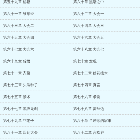
第五十九章 秘籍
第六十章 黑暗之中
第六十一章 维摩经
第六十二章 大会一
第六十三章 大会二
第六十四章 大会三
第六十五章 大会四
第六十六章 大会五
第六十七章 大会六
第六十八章 大会七
第六十九章 醒悟
第七十章 发现
第七十一章 齐聚
第七十二章 移花接木
第七十三章 头号种子
第七十四章 真言
第七十五章 禁术
第七十六章 求饶
第七十七章 黑衣龙刹
第七十八章 蕾丝边
第七十九章 **老子
第八十章 兰若冰的家事
第八十一章 回到大会
第八十二章 合欢谷