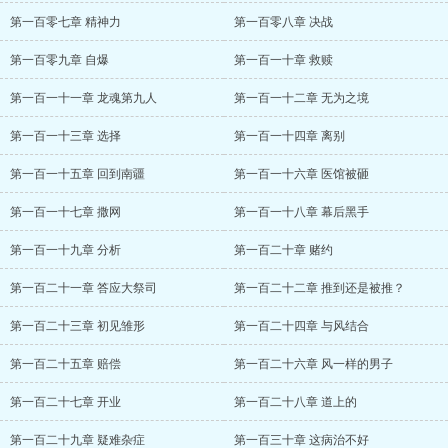
第一百零七章 精神力
第一百零八章 决战
第一百零九章 自爆
第一百一十章 救赎
第一百一十一章 龙魂第九人
第一百一十二章 无为之境
第一百一十三章 选择
第一百一十四章 离别
第一百一十五章 回到南疆
第一百一十六章 医馆被砸
第一百一十七章 撒网
第一百一十八章 幕后黑手
第一百一十九章 分析
第一百二十章 赌约
第一百二十一章 答应大祭司
第一百二十二章 推到还是被推？
第一百二十三章 初见雏形
第一百二十四章 与风结合
第一百二十五章 赔偿
第一百二十六章 风一样的男子
第一百二十七章 开业
第一百二十八章 道上的
第一百二十九章 疑难杂症
第一百三十章 这病治不好