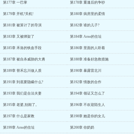
第177章 一巴掌
第178章 重逢后的争吵
第179章 开机?关机!
第180章 病房里的柔情
第181章 被算计了的导演
第182章 谁的儿子?
第183章 又被绑架了
第184章 Arno的住址
第185章 禾洛的铁血手段
第186章 里面的人听着
第187章 被自杀威胁的大勇
第188章 准备好急救措施
第189章 替禾忘川做人质
第190章 暴露雷北川
第191章 到底要隐瞒什么?
第192章 情敌的合作
第193章 我们是合法夫妻
第194章 领证又怎么了
第195章 老婆,别闹了。
第196章 不欢迎陌生人
第197章 什么是家教
第198章 她是你的女儿
第199章 Arno的住址
第200章 你奶奶