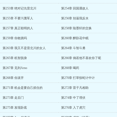
第253章 绝对记仇雷北川
第254章 回国遇故人
第255章 不要污蔑军人
第256章 别逼我反水
第257章 真正聪明的人
第258章 陆墨轩的交换
第259章 你敢跳吗
第260章 醉卧花中眠
第263章 我又不是雷北川的女人
第264章 斗智斗勇
第265章 机智脱身
第266章 倘若他不喜欢你了呢
第267章 见到Arno
第268章 喝药
第268章 你滚开
第270章 打草惊蛇计中计
第271章 机会是要自己抓住的
第272章 雷子凡相助
第273章 走后门
第274章 中了埋伏
第275章 发现卧底
第276章 入了虎穴