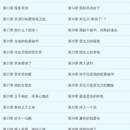
第13章 报复禾清
第14章 我和禾沐好了
第15章 禾清打响爱情保卫战
第16章 禾忘川‘晕倒了\’？
第17章 想什么？想你！
第18章 我缺个秘书，你刚好凑合
第19章 当他的机要秘书
第20章 雷北川的报复
第21章 冷血无情的雷长官
第22章 陌生人的来电
第23章 禾洛晕倒了
第24章 两人谈判
第25章 雷长官的暖
第26章 你不仅是我的机要秘书
第27章 他的女朋友
第28章 禾忘川是雷北川的翻版
第29章 父子相处、禾洛心愧疚
第30章 霸道是你的特色
第31章 奉你儿子之命
第32章 掉入一个坑
第33章 好大一坛醋
第34章 廉价的我爱你
第35章 骗人容易，骗自己难
第36章 我跟你拼了