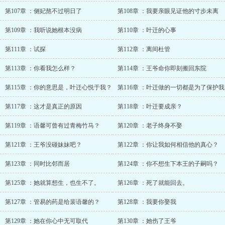
第107章 ：侧妃熬不过明日了
第108章 ：我要亲眼见证他的寸步未离
第109章 ：我听说她根本没病
第110章 ：叶迁的心事
第111章 ：试探
第112章 ：离间杜管
第113章 ：你看我怎么样？
第114章 ：王爷命你即刻搬回东院
第115章 ：你的意思是，叶迁心悦于我？
第116章 ：叶迁做的一切都是为了保护我
第117章 ：这才是真正的原因
第118章 ：叶迁要成亲？
第119章 ：语馨可曾有过青梅竹马？
第120章 ：老子终身不娶
第121章 ：王爷没碰妹妹吧？
第122章 ：你让我如何相信他的真心？
第123章 ：同时比邻而居
第124章 ：你不想生下本王的子嗣吗？
第125章 ：她就算想生，也生不了。
第126章 ：死了就能回去。
第127章 ：管易的药是给裴语馨的？
第128章 ：我要你娶我
第129章 ：她在你心中无可取代
第130章 ：她伤了王爷