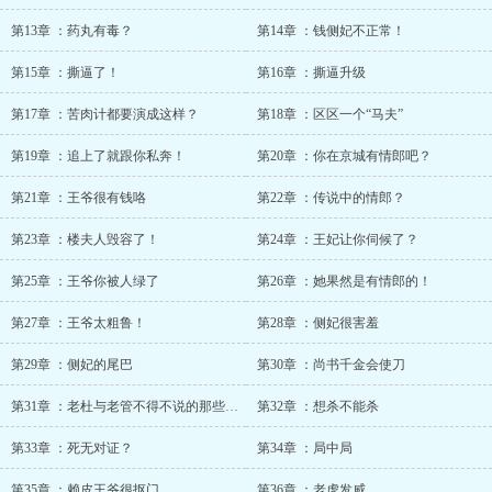
第13章 ：药丸有毒？
第14章 ：钱侧妃不正常！
第15章 ：撕逼了！
第16章 ：撕逼升级
第17章 ：苦肉计都要演成这样？
第18章 ：区区一个“马夫”
第19章 ：追上了就跟你私奔！
第20章 ：你在京城有情郎吧？
第21章 ：王爷很有钱咯
第22章 ：传说中的情郎？
第23章 ：楼夫人毁容了！
第24章 ：王妃让你伺候了？
第25章 ：王爷你被人绿了
第26章 ：她果然是有情郎的！
第27章 ：王爷太粗鲁！
第28章 ：侧妃很害羞
第29章 ：侧妃的尾巴
第30章 ：尚书千金会使刀
第31章 ：老杜与老管不得不说的那些事儿
第32章 ：想杀不能杀
第33章 ：死无对证？
第34章 ：局中局
第35章 ：赖皮王爷很抠门
第36章 ：老虎发威