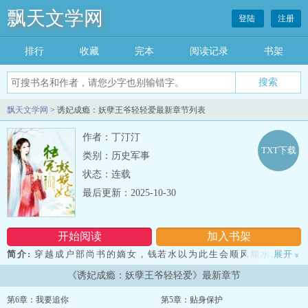
飘天文学网
登陆
注册
排行
收藏
完本
阅读记录
书架
飘天文学网
> 诱妃成瘾：妖孽王爷轻轻爱最新章节列表
作者：丁汀汀
TXT下载
类别：历史军事
状态：连载
最后更新：2025-10-30
开始阅读
加入书架
简介:
穿越成户部尚书的嫡女，钱若水以为此生会顺风顺水。没想
展开
»
到，皇帝一纸赐婚，她成了厉王的侧妃，还必须让王爷爱上她。果然
《诱妃成瘾：妖孽王爷轻轻爱》最新章节
是逃不过的宿命，前一世是卧底，这一世还要继续玩潜伏。钱若水表
示，潜伏容易，恋爱难，尤其还是和一堆女人抢一个男人。可这些都
第6章：我要追你
第5章：贴身保护