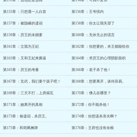
第153章 ：选他还是选我
第154章 ：可我不爱你
第155章 ：只想遇一人白首
第156章 ：王爷惧内
第157章 ：被隐瞒的遗诏
第158章 ：你太让我失望了
第159章 ：厉王的未婚妻
第160章 ：无休无止的谎言
第161章 ：立我为王妃
第162章 ：你想要的，本王都能给你
第163章 ：又和王妃来撕逼
第164章 ：求厉王的心理阴影面积
第165章 ：厉王的考量
第166章 ：老子杀了他！
第167章 ：玄武，我们要个孩子吧！
第168章 ：想要离开，谈何容易。
第169章 ：三天不打，上房揭瓦
第170章 ：佛儿在哪里？
第171章 ：她离开的真相
第172章：你不能杀他！
第173章：偷遗诏，杀厉王。
第174章：你想谋杀亲夫啊？
第175章：和简飒摊牌
第176章：王府也没有余粮