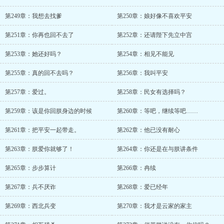
第249章：我想去找爹
第250章：娘好像不喜欢平安
第251章：你再也回不去了
第252章：还请陛下先立中宫
第253章：她还好吗？
第254章：相见不能见
第255章：真的回不去吗？
第256章：我叫平安
第257章：爱过。
第258章：民女有选择吗？
第259章：该是你回朕身边的时候
第260章：等吧，继续等吧……
第261章：把平安一起带走。
第262章：他已没有耐心
第263章：朕爱你就够了！
第264章：你还是在与朕讲条件
第265章：步步算计
第266章：冉续
第267章：兵不厌诈
第268章：爱已经年
第269章：西北兵变
第270章：我才是云家的家主