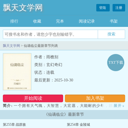
飘天文学网
登陆
注册
排行
收藏
完本
阅读记录
书架
飘天文学网
> 仙谪临尘最新章节列表
作者：雨檐别
TXT下载
类别：玄幻奇幻
状态：连载
最后更新：2025-10-30
开始阅读
加入书架
简介:
一个拥有大气魄，大智慧，大宏愿，大能耐的少年，踏着天坛
展开
»
神路，走到了星空中另一颗星辰，曾经羲皇证道的地方，他身着山川
《仙谪临尘》最新章节
河图，怀抱凤凰琴，登天路而上，望世间，已是天骄辈出，人杰峥
嵘，大世来临，最终之路上，谁能决胜而出。...
第255章 战群敌
第254章 金陵城