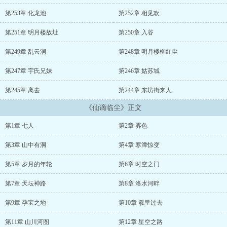
第253章 化龙池
第252章 相见欢
第251章 明月楼故址
第250章 入谷
第249章 乱云涧
第248章 明月楼柳红尘
第247章 宇氏兄妹
第246章 姑苏城
第245章 离去
第244章 东坊街来人
《仙谪临尘》正文
第1章 七人
第2章 雾色
第3章 山中有洞
第4章 寒潭惊变
第5章 岁月的年轮
第6章 时空之门
第7章 天坛神路
第8章 洛水河畔
第9章 孕宝之地
第10章 羲皇过去
第11章 山川河图
第12章 星空之路