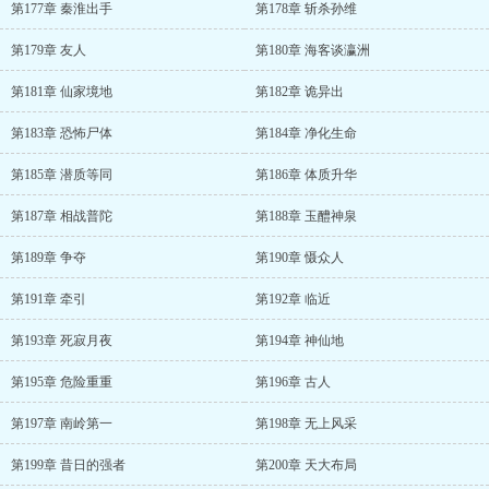
第177章 秦淮出手
第178章 斩杀孙维
第179章 友人
第180章 海客谈瀛洲
第181章 仙家境地
第182章 诡异出
第183章 恐怖尸体
第184章 净化生命
第185章 潜质等同
第186章 体质升华
第187章 相战普陀
第188章 玉醴神泉
第189章 争夺
第190章 慑众人
第191章 牵引
第192章 临近
第193章 死寂月夜
第194章 神仙地
第195章 危险重重
第196章 古人
第197章 南岭第一
第198章 无上风采
第199章 昔日的强者
第200章 天大布局