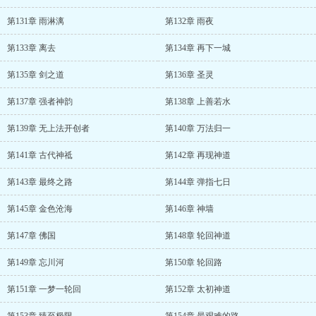
第131章 雨淋漓
第132章 雨夜
第133章 离去
第134章 再下一城
第135章 剑之道
第136章 圣灵
第137章 强者神韵
第138章 上善若水
第139章 无上法开创者
第140章 万法归一
第141章 古代神祗
第142章 再现神道
第143章 最终之路
第144章 弹指七日
第145章 金色沧海
第146章 神墙
第147章 佛国
第148章 轮回神道
第149章 忘川河
第150章 轮回路
第151章 一梦一轮回
第152章 太初神道