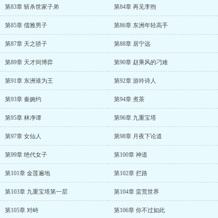
第83章 斩杀世家子弟
第84章 再见李煦
第85章 儒雅男子
第86章 东洲年轻高手
第87章 天之骄子
第88章 居宁远
第89章 天才间博弈
第90章 赵乘风的刁难
第91章 东洲谁为王
第92章 游吟诗人
第93章 秦婉约
第94章 煮茶
第95章 林净谭
第96章 九重宝塔
第97章 女仙人
第98章 月夜下论道
第99章 绝代女子
第100章 神道
第101章 金莲遍地
第102章 拦路
第103章 九重宝塔第一层
第104章 蛮荒世界
第105章 对峙
第106章 你不过如此