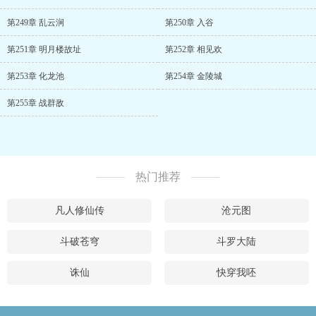
第249章 乱云涧
第250章 入谷
第251章 明月楼故址
第252章 相见欢
第253章 化龙池
第254章 金陵城
第255章 战群敌
热门推荐
凡人修仙传
沧元图
斗破苍穹
斗罗大陆
诛仙
快穿我呸