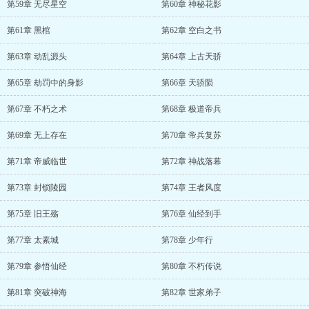
第59章 无尽星空
第60章 神秘花影
第61章 黑棺
第62章 空白之书
第63章 动乱源头
第64章 上古天骄
第65章 劫罚中的身影
第66章 天骄陨
第67章 不朽之术
第68章 极道帝兵
第69章 无上存在
第70章 帝兵复苏
第71章 帝威临世
第72章 神战落幕
第73章 封锁陵园
第74章 王者风度
第75章 旧王殇
第76章 仙经到手
第77章 太素城
第78章 少年行
第79章 参悟仙经
第80章 不朽传说
第81章 突破神海
第82章 世家弟子