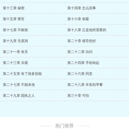
第十三章 秘密
第十四章 怎么回事
第十五章 警官
第十六章 倒霉
第十七章 不耐烦
第十八章 正是他所需要的
第十九章 无底洞
第二十章 领导您好
第二十一章 有关
第二十二章 访问
第二十三章 乐观
第二十四章 手机响起
第二十五章 有了很多技能
第二十六章 同意
第二十七章 不能杀他
第二十八章 丰富的早餐
第二十九章 固执之人
第三十章 可怕
热门推荐