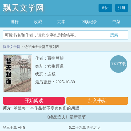
飘天文学网
登陆
注册
排行
收藏
完本
阅读记录
书架
飘天文学网
> 绝品渔夫最新章节列表
作者：百撕莫解
TXT下载
类别：女生频道
状态：连载
最后更新：2025-10-30
开始阅读
加入书架
简介:
希望每一本作品都不辜负你们的期望！...
《绝品渔夫》最新章节
第三十章 可怕
第二十九章 固执之人