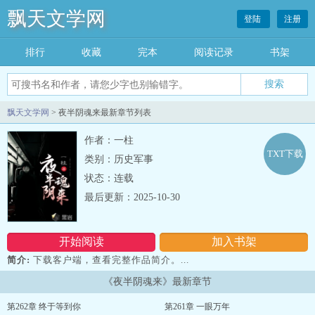
飘天文学网
登陆
注册
排行
收藏
完本
阅读记录
书架
飘天文学网
> 夜半阴魂来最新章节列表
作者：一柱
TXT下载
类别：历史军事
状态：连载
最后更新：2025-10-30
开始阅读
加入书架
简介:
下载客户端，查看完整作品简介。...
《夜半阴魂来》最新章节
第262章 终于等到你
第261章 一眼万年