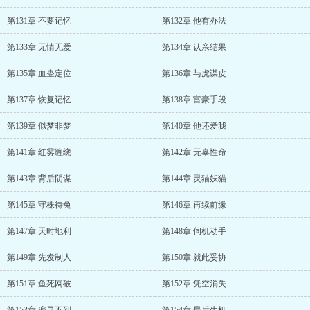
第131章 不要记忆
第132章 他有办法
第133章 无情无爱
第134章 认亲结果
第135章 血蛊定位
第136章 与虎谋皮
第137章 恢复记忆
第138章 富豪手段
第139章 似梦非梦
第140章 他还爱我
第141章 红雾缠绕
第142章 无辜性命
第143章 背后阴谋
第144章 灵猫妖猫
第145章 守株待兔
第146章 再续前缘
第147章 天时地利
第148章 伺机动手
第149章 先发制人
第150章 就此妥协
第151章 鱼死网破
第152章 凭空消失