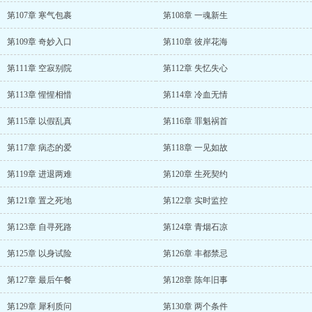
第107章 寒气包裹
第108章 一魂新生
第109章 奇妙入口
第110章 彼岸花海
第111章 空寂别院
第112章 失忆失心
第113章 惺惺相惜
第114章 冷血无情
第115章 以假乱真
第116章 罪魁祸首
第117章 病态的爱
第118章 一见如故
第119章 进退两难
第120章 生死契约
第121章 置之死地
第122章 实时监控
第123章 自寻死路
第124章 青烟石凉
第125章 以身试险
第126章 丰都禁忌
第127章 最后午餐
第128章 陈年旧事
第129章 犀利质问
第130章 两个条件