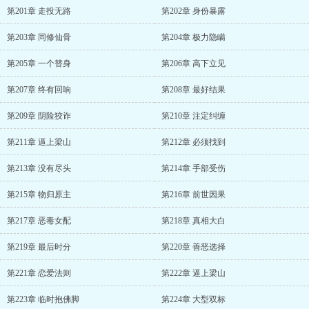
第201章 走投无路
第202章 身份暴露
第203章 同修仙骨
第204章 极力隐瞒
第205章 一个替身
第206章 高下立见
第207章 终有回响
第208章 最好结果
第209章 阴险狡诈
第210章 注定纠缠
第211章 逼上梁山
第212章 必须找到
第213章 没有尽头
第214章 手部受伤
第215章 物归原主
第216章 前世因果
第217章 恶毒女配
第218章 真相大白
第219章 最后时分
第220章 善恶选择
第221章 恋爱法则
第222章 逼上梁山
第223章 临时抱佛脚
第224章 大型双标