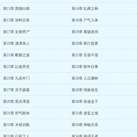
第13章 黑猫白猫
第14章 乱葬之林
第15章 加料豆浆
第16章 尸气入体
第17章 女厕男尸
第18章 看破迷局
第19章 潇洒美人
第20章 夜行苗寨
第21章 断肠之蛊
第22章 百蛊不侵
第23章 以蛊养灵
第24章 陈年往事
第25章 九巫外门
第26章 入沉渊林
第27章 灵手森森
第28章 情敌相见
第29章 黑水潭底
第30章 快递盒子
第31章 邪气附体
第32章 虚妄之城
第33章 木箱召唤
第34章 神秘关系
第35章 已死之人
第36章 最强王者