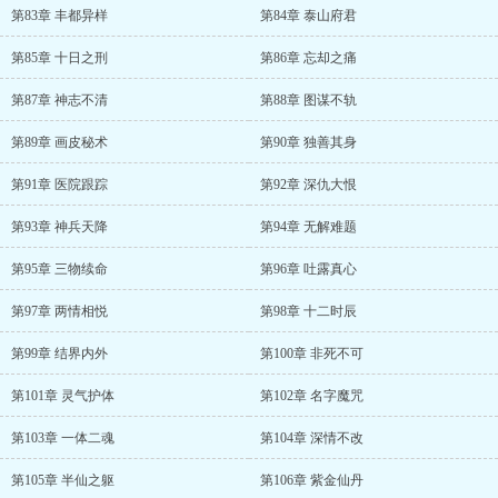
第83章 丰都异样
第84章 泰山府君
第85章 十日之刑
第86章 忘却之痛
第87章 神志不清
第88章 图谋不轨
第89章 画皮秘术
第90章 独善其身
第91章 医院跟踪
第92章 深仇大恨
第93章 神兵天降
第94章 无解难题
第95章 三物续命
第96章 吐露真心
第97章 两情相悦
第98章 十二时辰
第99章 结界内外
第100章 非死不可
第101章 灵气护体
第102章 名字魔咒
第103章 一体二魂
第104章 深情不改
第105章 半仙之躯
第106章 紫金仙丹