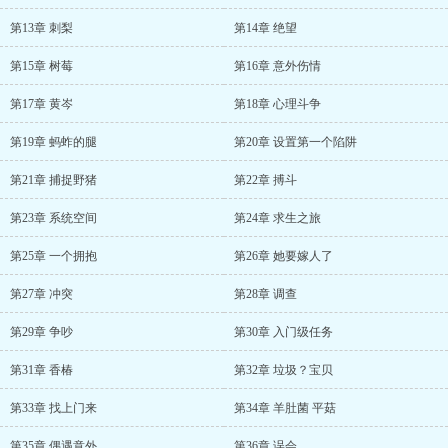
第13章 刺梨
第14章 绝望
第15章 树莓
第16章 意外伤情
第17章 黄岑
第18章 心理斗争
第19章 蚂蚱的腿
第20章 设置第一个陷阱
第21章 捕捉野猪
第22章 搏斗
第23章 系统空间
第24章 求生之旅
第25章 一个拥抱
第26章 她要嫁人了
第27章 冲突
第28章 调查
第29章 争吵
第30章 入门级任务
第31章 香椿
第32章 垃圾？宝贝
第33章 找上门来
第34章 羊肚菌 平菇
第35章 偶遇意外
第36章 误会