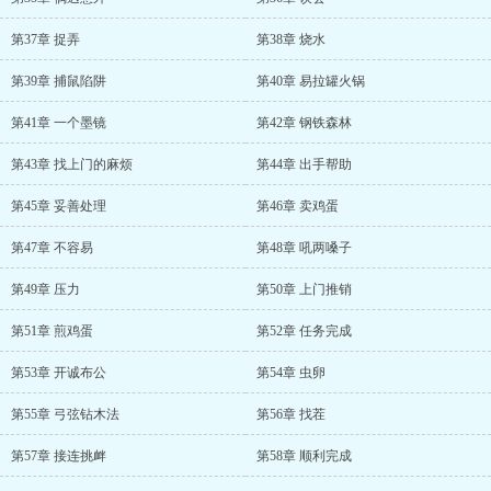
第37章 捉弄
第38章 烧水
第39章 捕鼠陷阱
第40章 易拉罐火锅
第41章 一个墨镜
第42章 钢铁森林
第43章 找上门的麻烦
第44章 出手帮助
第45章 妥善处理
第46章 卖鸡蛋
第47章 不容易
第48章 吼两嗓子
第49章 压力
第50章 上门推销
第51章 煎鸡蛋
第52章 任务完成
第53章 开诚布公
第54章 虫卵
第55章 弓弦钻木法
第56章 找茬
第57章 接连挑衅
第58章 顺利完成