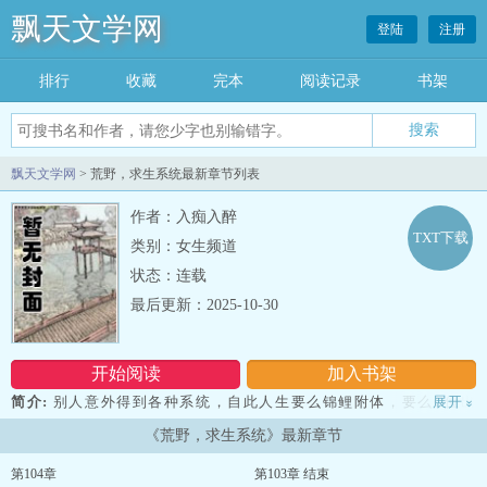
飘天文学网
登陆
注册
排行
收藏
完本
阅读记录
书架
飘天文学网
> 荒野，求生系统最新章节列表
作者：入痴入醉
TXT下载
类别：女生频道
状态：连载
最后更新：2025-10-30
开始阅读
加入书架
简介:
别人意外得到各种系统，自此人生要么锦鲤附体，要么C位出
展开
»
道。但童辰却不以为然，当他得到系统的第一个奖励时，两眼发黑
《荒野，求生系统》最新章节
···，竟然是一件内裤，不仅如此，而且还是破洞的红色内裤，童辰一
下子整个人不好了···...
第104章
第103章 结束