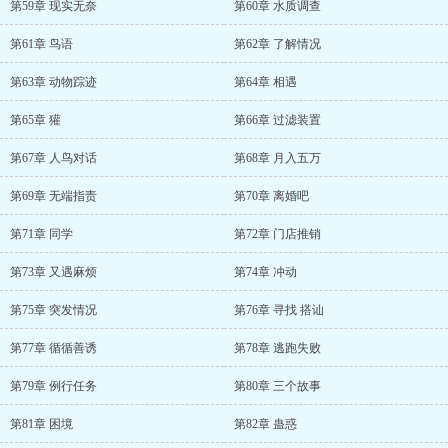
第59章 现实无奈
第60章 水质调查
第61章 鸟语
第62章 了解情况
第63章 动物踪迹
第64章 相遇
第65章 獾
第66章 过滤装置
第67章 人鸟对话
第68章 月入五万
第69章 无端指责
第70章 离婚吧
第71章 同学
第72章 门店推销
第73章 又遇麻烦
第74章 冲动
第75章 突发情况
第76章 寻找 搭讪
第77章 循循善诱
第78章 逃跑失败
第79章 例行任务
第80章 三个故事
第81章 困境
第82章 蛊惑