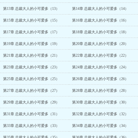
第13章 总裁大人的小可爱多（13）
第14章 总裁大人的小可爱多（14）
第15章 总裁大人的小可爱多（15）
第16章 总裁大人的小可爱多（16）
第17章 总裁大人的小可爱多（17）
第18章 总裁大人的小可爱多（18）
第19章 总裁大人的小可爱多（19）
第20章 总裁大人的小可爱多（20）
第21章 总裁大人的小可爱多（21）
第22章 总裁大人的小可爱多（22）
第23章 总裁大人的小可爱多（23）
第24章 总裁大人的小可爱多（24）
第25章 总裁大人的小可爱多（25）
第26章 总裁大人的小可爱多（26）
第27章 总裁大人的小可爱多（27）
第28章 总裁大人的小可爱多（28）
第29章 总裁大人的小可爱多（29）
第30章 总裁大人的小可爱多（30）
第31章 总裁大人的小可爱多（31）
第32章 总裁大人的小可爱多（32）
第33章 总裁大人的小可爱多（33）
第34章 总裁大人的小可爱多（34）
第35章 总裁大人的小可爱多（35）
第36章 总裁大人的小可爱多（36）