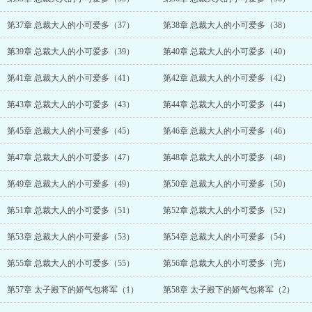
第37章 总裁大人的小可爱多（37）
第38章 总裁大人的小可爱多（38）
第39章 总裁大人的小可爱多（39）
第40章 总裁大人的小可爱多（40）
第41章 总裁大人的小可爱多（41）
第42章 总裁大人的小可爱多（42）
第43章 总裁大人的小可爱多（43）
第44章 总裁大人的小可爱多（44）
第45章 总裁大人的小可爱多（45）
第46章 总裁大人的小可爱多（46）
第47章 总裁大人的小可爱多（47）
第48章 总裁大人的小可爱多（48）
第49章 总裁大人的小可爱多（49）
第50章 总裁大人的小可爱多（50）
第51章 总裁大人的小可爱多（51）
第52章 总裁大人的小可爱多（52）
第53章 总裁大人的小可爱多（53）
第54章 总裁大人的小可爱多（54）
第55章 总裁大人的小可爱多（55）
第56章 总裁大人的小可爱多（完）
第57章 太子殿下的娇气包将军（1）
第58章 太子殿下的娇气包将军（2）