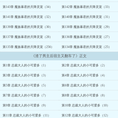
你给我开车？！！ 云药:我的人跑了，你等我会儿，我先把人抓回来
关起来。 黑化的男主微微勾唇:抓到你了，还跑吗？ 云药:？？？
第143章 魔族暴君的天降灵宠（34）
第142章 魔族暴君的天降灵宠（33）
好像哪里不太对劲的样子。...
第141章 魔族暴君的天降灵宠（32）
第140章 魔族暴君的天降灵宠（31）
第139章 魔族暴君的天降灵宠（30）
第138章 魔族暴君的天降灵宠（29）
第137章 魔族暴君的天降灵宠（28）
第136章 魔族暴君的天降灵宠（27）
第135章 魔族暴君的天降灵宠（256）
第134章 魔族暴君的天降灵宠（25）
《渣了男主后宿主又翻车了》正文
第1章 总裁大人的小可爱多（1）
第2章 总裁大人的小可爱多（2）
第3章 总裁大人的小可爱多（3）
第4章 总裁大人的小可爱多（4）
第5章 总裁大人的小可爱多（5）
第6章 总裁大人的小可爱多（6）
第7章 总裁大人的小可爱多（7）
第8章 总裁大人的小可爱多（8）
第9章 总裁大人的小可爱多（9）
第10章 总裁大人的小可爱多（10）
第11章 总裁大人的小可爱多（11）
第12章 总裁大人的小可爱多（12）