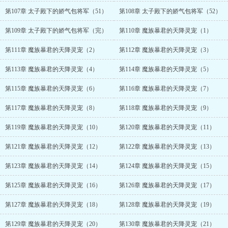
第107章 太子殿下的娇气包将军（51）
第108章 太子殿下的娇气包将军（52）
第109章 太子殿下的娇气包将军（完）
第110章 魔族暴君的天降灵宠（1）
第111章 魔族暴君的天降灵宠（2）
第112章 魔族暴君的天降灵宠（3）
第113章 魔族暴君的天降灵宠（4）
第114章 魔族暴君的天降灵宠（5）
第115章 魔族暴君的天降灵宠（6）
第116章 魔族暴君的天降灵宠（7）
第117章 魔族暴君的天降灵宠（8）
第118章 魔族暴君的天降灵宠（9）
第119章 魔族暴君的天降灵宠（10）
第120章 魔族暴君的天降灵宠（11）
第121章 魔族暴君的天降灵宠（12）
第122章 魔族暴君的天降灵宠（13）
第123章 魔族暴君的天降灵宠（14）
第124章 魔族暴君的天降灵宠（15）
第125章 魔族暴君的天降灵宠（16）
第126章 魔族暴君的天降灵宠（17）
第127章 魔族暴君的天降灵宠（18）
第128章 魔族暴君的天降灵宠（19）
第129章 魔族暴君的天降灵宠（20）
第130章 魔族暴君的天降灵宠（21）