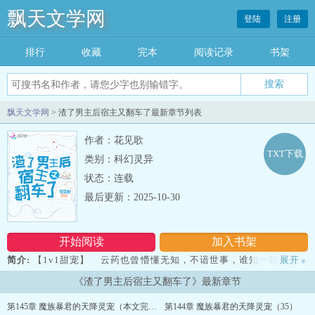
飘天文学网
登陆
注册
排行
收藏
完本
阅读记录
书架
飘天文学网
> 渣了男主后宿主又翻车了最新章节列表
作者：花见歌
TXT下载
类别：科幻灵异
状态：连载
最后更新：2025-10-30
开始阅读
加入书架
简介:
【1v1甜宠】 云药也曾懵懂无知，不谙世事，谁知一朝被系统
展开
»
绑定，走上浪到起飞之路。 系统:经过我严格筛选，你就是最靓的
《渣了男主后宿主又翻车了》最新章节
仔！！ 云药:…… 后来—— 系统:跟我绑定，走上人生巅峰不是
梦！ 云药:我啥时候不在人生巅峰？ 系统:……我跟你好好说话，
第145章 魔族暴君的天降灵宠（本文完完）
第144章 魔族暴君的天降灵宠（35）