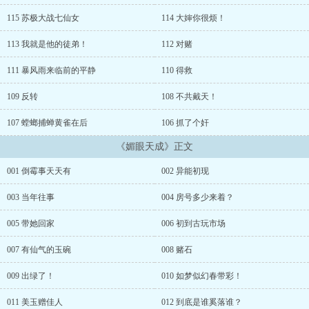
从一个任人欺负的普通学生，摇身一变成为所有人眼中的宠儿，苏
翊表示压力很大。
115 苏极大战七仙女
114 大婶你很烦！
柔荑轻抚，媚眼微眯，拜倒在她裙角下的又何止是男人，更有美玉
翡翠！
113 我就是他的徒弟！
112 对赌
苏翊傲然：我能看穿你的心肝脾肺肾！
某男眼看着这个毫不起眼的女人一步一步华丽蜕变，如同美玉一样
111 暴风雨来临前的平静
110 得救
让移不开眼，心里默默念着：再不吃被别人先下手为强可就得不偿失
109 反转
108 不共戴天！
了，啧啧…小羽毛，你是我的！
......
107 螳螂捕蝉黄雀在后
106 抓了个奸
《媚眼天成》正文
001 倒霉事天天有
002 异能初现
003 当年往事
004 房号多少来着？
005 带她回家
006 初到古玩市场
007 有仙气的玉碗
008 赌石
009 出绿了！
010 如梦似幻春带彩！
011 美玉赠佳人
012 到底是谁奚落谁？