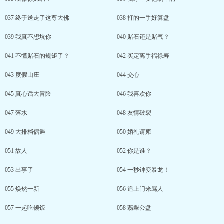
037 终于送走了这尊大佛
038 打的一手好算盘
039 我真不想坑你
040 赌石还是赌气？
041 不懂赌石的规矩了？
042 买定离手福禄寿
043 度假山庄
044 交心
045 真心话大冒险
046 我喜欢你
047 落水
048 友情破裂
049 大排档偶遇
050 婚礼请柬
051 故人
052 你是谁？
053 出事了
054 一秒钟变暴龙！
055 焕然一新
056 追上门来骂人
057 一起吃顿饭
058 翡翠公盘