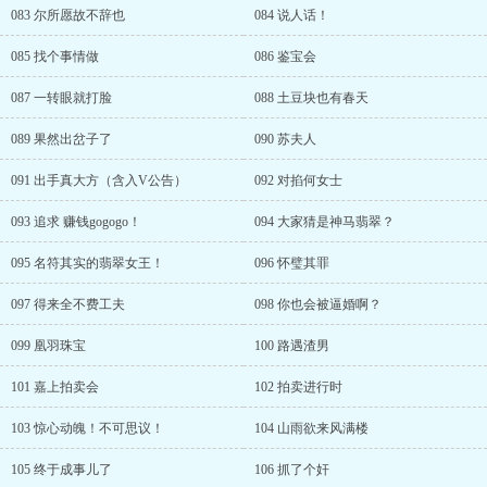
083 尔所愿故不辞也
084 说人话！
085 找个事情做
086 鉴宝会
087 一转眼就打脸
088 土豆块也有春天
089 果然出岔子了
090 苏夫人
091 出手真大方（含入V公告）
092 对掐何女士
093 追求 赚钱gogogo！
094 大家猜是神马翡翠？
095 名符其实的翡翠女王！
096 怀璧其罪
097 得来全不费工夫
098 你也会被逼婚啊？
099 凰羽珠宝
100 路遇渣男
101 嘉上拍卖会
102 拍卖进行时
103 惊心动魄！不可思议！
104 山雨欲来风满楼
105 终于成事儿了
106 抓了个奸