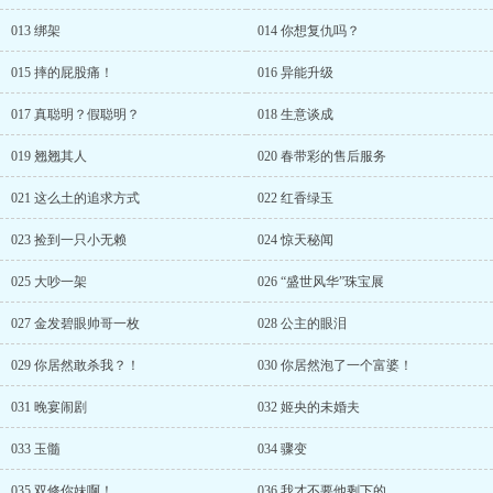
013 绑架
014 你想复仇吗？
015 摔的屁股痛！
016 异能升级
017 真聪明？假聪明？
018 生意谈成
019 翘翘其人
020 春带彩的售后服务
021 这么土的追求方式
022 红香绿玉
023 捡到一只小无赖
024 惊天秘闻
025 大吵一架
026 “盛世风华”珠宝展
027 金发碧眼帅哥一枚
028 公主的眼泪
029 你居然敢杀我？！
030 你居然泡了一个富婆！
031 晚宴闹剧
032 姬央的未婚夫
033 玉髓
034 骤变
035 双修你妹啊！
036 我才不要他剩下的