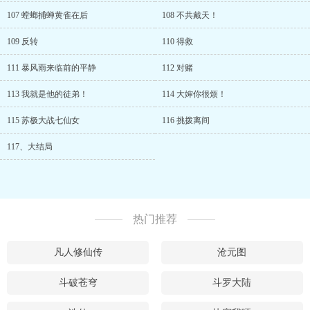
107 螳螂捕蝉黄雀在后
108 不共戴天！
109 反转
110 得救
111 暴风雨来临前的平静
112 对赌
113 我就是他的徒弟！
114 大婶你很烦！
115 苏极大战七仙女
116 挑拨离间
117、大结局
热门推荐
凡人修仙传
沧元图
斗破苍穹
斗罗大陆