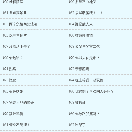
059 难得情深
060 质量不咋地呀
061 差点露馅儿
062 居然敢骗我！！！
063 两个负情商的渣渣
064 疑是故人来
065 珠宝宣传片
066 撞破那啥情
067 没脸活下去了
068 暴发户的富二代
069 会选谁？
070 你以为你是谁？
071 熟络
072 亲缘鉴定
073 隐秘
074 晚上等我一起双修
075 蓝色妖姬
076 你遇到了喜欢的人是吗？
077 物是人非的聚会
078 被搭讪
079 泼妇骂街
080 你敢跟我赌吗？
081 管杀不管埋！
082 吃醋了