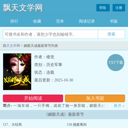
飘天文学网
登陆
注册
排行
收藏
完本
阅读记录
书架
飘天文学网
> 媚眼天成最新章节列表
作者：楼觉
TXT下载
类别：历史军事
状态：连载
最后更新：2025-10-30
开始阅读
加入书架
简介:
一场车祸，一只手镯，成就了她一身异能，媚眼天成！
展开
»
一件往事，一段噩梦，让她相信只有自己变强才不会任人凌辱！
《媚眼天成》最新章节
她究竟是谁？
出身农家，却身怀绝技，断生死，识顽石。
117、大结局
116 挑拨离间