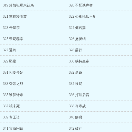
319 冷情祖母来认亲
320 不配谈声誉
321 掌掴凌雨裳
322 心相悦却不配
323 告皇亲
324 储君妻
325 帝妃秘辛
326 撤状纸
327 遇刺
328 辞行
329 坠崖
330 挟持皇帝
331 相爱帝妃
332 遗诏
333 夺帝之战
334 设局
335 谁算计谁
336 打理后宫
337 祯未死
338 夺帝战
339 帝王诺
340 解惑
341 官衙问话
342 破产