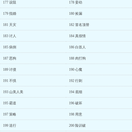
177 设阻
178 妾幼
179 指婚
180 捡漏
181 天灾
182 冒名顶替
183 讨人
184 真假情
185 病倒
186 白首人
187 恶狗
188 肉打狗
189 讨债
190 心魔
191 不惧
192 行刺
193 山美人美
194 底细
195 霸道
196 破坏
197 策略
198 用意
199 送行
200 险识破