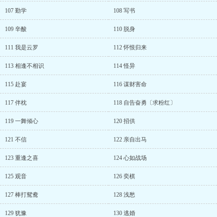
107 勤学
108 写书
109 辛酸
110 脱身
111 我是云罗
112 怀恨归来
113 相逢不相识
114 怪异
115 赴宴
116 谋财害命
117 伴枕
118 自告奋勇〔求粉红〕
119 一舞倾心
120 招供
121 不信
122 亲自出马
123 重逢之喜
124 心如战场
125 观音
126 奕棋
127 棒打鸳鸯
128 浅愁
129 犹豫
130 逃婚