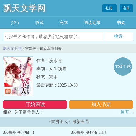
飘天文学网
登陆
注册
排行
收藏
完本
阅读记录
书架
飘天文学网
> 富贵美人最新章节列表
作者：浣水月
TXT下载
类别：女生频道
状态：完本
最后更新：2025-10-30
开始阅读
加入书架
简介:
关于富贵美人：
展开
»
学霸校花云罗穿越了，
《富贵美人》最新章节
再见前世的母亲，她以为这一世能与母亲幸福一生，
可天有不测风云，她再成孤女。
356番外-慕容祎(下)
355番外 -慕容祎〔上〕