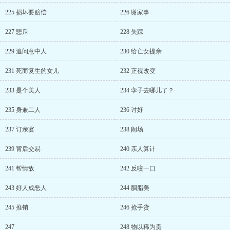
225 损坏要赔偿
226 谢家事
227 悲斥
228 失踪
229 追问意中人
230 给亡女提亲
231 死而复生的女儿
232 正视改变
233 是个美人
234 孪子去哪儿了？
235 身兼二人
236 讨好
237 订亲宴
238 闹场
239 背后交易
240 亲人算计
241 帮情敌
242 反咬一口
243 好人成恶人
244 胭脂美
245 推销
246 抢手货
247
248 物以稀为贵