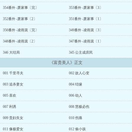
她定要讨回公道！
“以我之痛还施彼身”定要他们倍尝她的痛苦，
354番外 -萧家事〔完〕
353番外 -萧家事〔3〕
狠虐渣男驸马爹、踩虐大公主后娘，
惊艳天下觅良缘，走出锦绣繁华路！！
352番外 -萧家事〔2〕
351番外 -萧家事〔1〕
－－－－－－－－－－－－
浣水月用心打造，坑品良好，放心跳坑。
350番外 -凌雨裳〔完〕
349番外 -凌雨裳〔3〕
请亲们关注、收藏、评论，票票什么滴都投来吧！
348番外 -凌雨裳〔2〕
347番外 -凌雨裳〔1〕
......
346 大结局
345 公主成庶民
《富贵美人》正文
001 千里寻夫
002 故人心变
003 追杀妻女
004 结缘
005 喜欢
006 劫人
007 利诱
008 慧极必伤
009 贵妇失女
010 伤痛
011 像极爱女
012 偷小孩