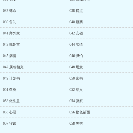
037 薄命
038 提点
039 备礼
040 银票
041 拜外家
042 安顿
043 规矩重
044 实情
045 病情
046 惧怕
047 属相相克
048 用意
049 计划书
050 家书
051 敬香
052 结义
053 做生意
054 驱瘀
055 心经
056 物色铺面
057 守诺
058 失窃