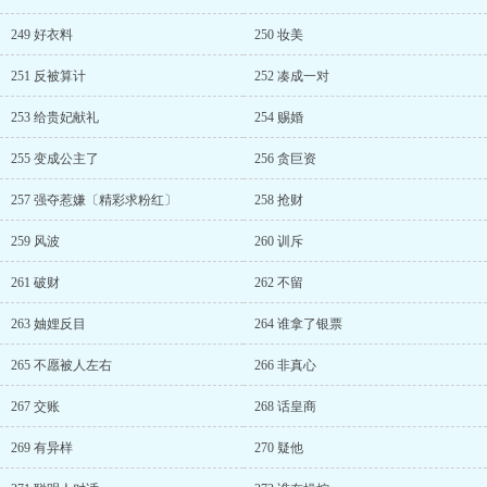
249 好衣料
250 妆美
251 反被算计
252 凑成一对
253 给贵妃献礼
254 赐婚
255 变成公主了
256 贪巨资
257 强夺惹嫌〔精彩求粉红〕
258 抢财
259 风波
260 训斥
261 破财
262 不留
263 妯娌反目
264 谁拿了银票
265 不愿被人左右
266 非真心
267 交账
268 话皇商
269 有异样
270 疑他