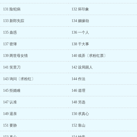
131 险犯病
132 坏印象
133 新郎失踪
134 姻缘劫
135 蛊惑
136 一个人
137 密簿
138 干大事
139 两世母女情
140 戏弄〔求粉红票〕
141 笑里刀
142 设局困人
143 询问〔求粉红〕
144 作法
145 拒婚难
146 道理
147 认准
148 另选
149 退亲
150 求真心
151 要胁
152 靠山