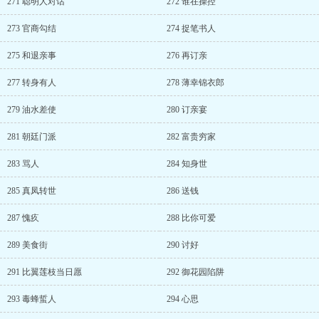
271 聪明人对话
272 谁在操控
273 官商勾结
274 捉笔书人
275 和退亲事
276 再订亲
277 转身有人
278 薄幸锦衣郎
279 油水差使
280 订亲宴
281 朝廷门派
282 富贵穷家
283 骂人
284 知身世
285 真凤转世
286 送钱
287 愧疚
288 比你可爱
289 美食街
290 讨好
291 比翼莲枝当日愿
292 御花园陷阱
293 毒蜂蜇人
294 心思