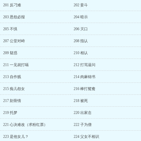
201 反刁难
202 妾斗
203 恩怨必报
204 暗示
205 不惧
206 灭口
207 公堂对峙
208 指认
209 疑惑
210 相认
211 一见就打嗝
212 打骂逼问
213 自作贱
214 肉麻锦书
215 痴儿怨女
216 棒打鸳鸯
217 刻骨情
218 被死
219 托梦
220 出家念
221 心决难改（求粉红票）
222 子为僧
223 是他女儿？
224 父女不相识