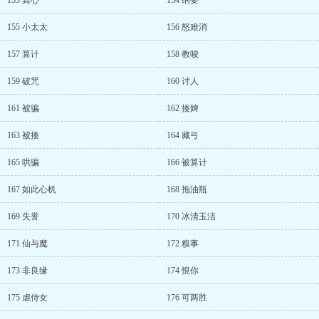
153 真心
154 纳妾
155 小太太
156 怒难消
157 算计
158 教唆
159 破咒
160 讨人
161 被骗
162 揍婢
163 被揍
164 藏弓
165 哄骗
166 被算计
167 如此心机
168 拖油瓶
169 失誉
170 冰清玉洁
171 仙与魔
172 糗事
173 非良缘
174 恨你
175 虐侍女
176 可两胜