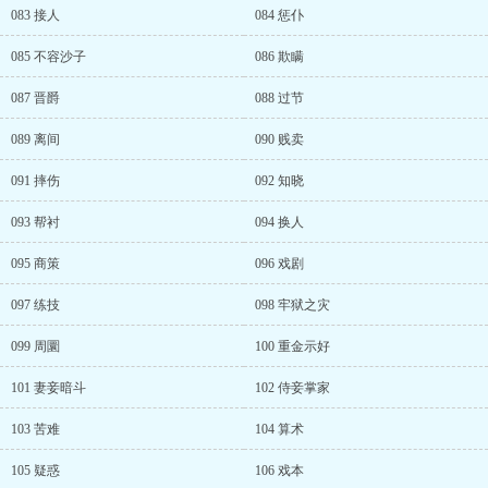
083 接人
084 惩仆
085 不容沙子
086 欺瞒
087 晋爵
088 过节
089 离间
090 贱卖
091 摔伤
092 知晓
093 帮衬
094 换人
095 商策
096 戏剧
097 练技
098 牢狱之灾
099 周圜
100 重金示好
101 妻妾暗斗
102 侍妾掌家
103 苦难
104 算术
105 疑惑
106 戏本