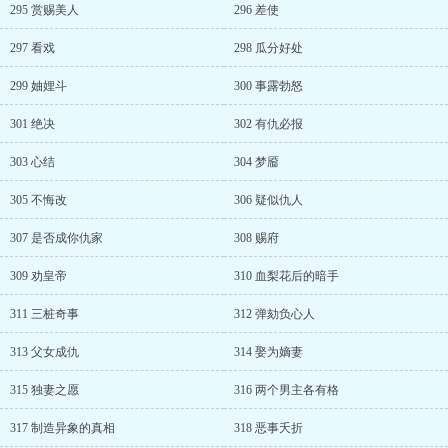
295 赏赐美人
296 差使
297 看戏
298 瓜分好处
299 妯娌斗
300 事露勃怒
301 绝决
302 有仇必报
303 心结
304 梦靥
305 不悔改
306 疑似仇人
307 是否成你仇家
308 赐府
309 劝皇帝
310 血梨花后的暗手
311 三桩奇事
312 弹劾负心人
313 父女成仇
314 娶为嫡妻
315 独妻之愿
316 两个男主各有格
317 制造异象的真相
318 恶事夭折