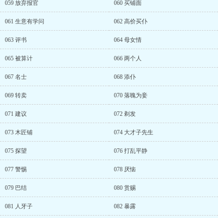
059 放弃报官
060 买铺面
061 生意有学问
062 高价买仆
063 评书
064 母女情
065 被算计
066 两个人
067 名士
068 添仆
069 转卖
070 落魄为妾
071 建议
072 剃发
073 木匠铺
074 大才子先生
075 探望
076 打乱平静
077 警惕
078 厌恼
079 巴结
080 赏赐
081 人牙子
082 暴露