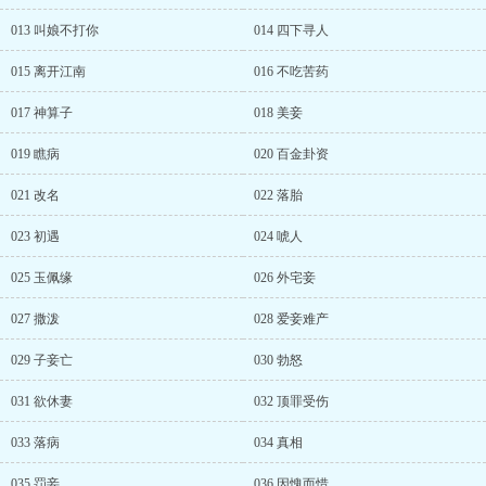
013 叫娘不打你
014 四下寻人
015 离开江南
016 不吃苦药
017 神算子
018 美妾
019 瞧病
020 百金卦资
021 改名
022 落胎
023 初遇
024 唬人
025 玉佩缘
026 外宅妾
027 撒泼
028 爱妾难产
029 子妾亡
030 勃怒
031 欲休妻
032 顶罪受伤
033 落病
034 真相
035 罚妾
036 因愧而惜