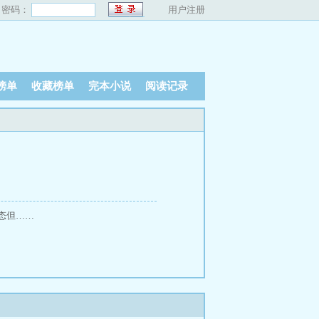
密码：
用户注册
榜单
收藏榜单
完本小说
阅读记录
态但……