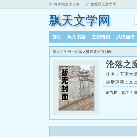
将本站设为首页
收藏飘天文学网
飘天文学网
首页
永久书架
玄幻奇幻
武侠仙侠
飘天文学网
> 沦落之魔最新章节列表
沦落之
作者：五更大
最后更新：2025-
前九世，他生为