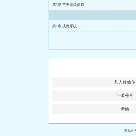
第3章 三天晋级灵师
第1章 成魔系统
凡人修仙传
斗破苍穹
诛仙
本站所