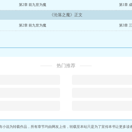
第2章 前九世为魔
第1章 
《沦落之魔》正文
第2章 前九世为魔
第3章 
热门推荐
有小说为转载作品，所有章节均由网友上传，转载至本站只是为了宣传本书让更多读