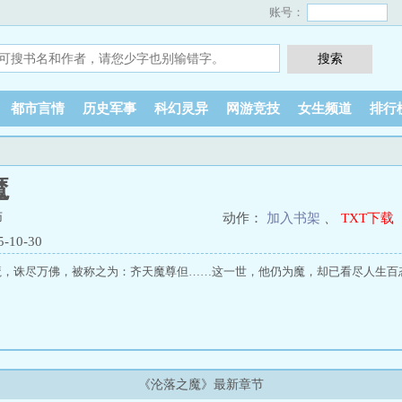
账号：
都市言情
历史军事
科幻灵异
网游竞技
女生频道
排行
魔
师
动作：
加入书架
、
TXT下载
10-30
魔，诛尽万佛，被称之为：齐天魔尊但……这一世，他仍为魔，却已看尽人生百
《沦落之魔》最新章节