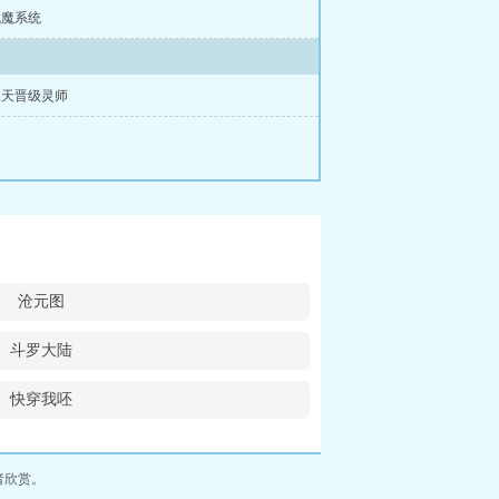
成魔系统
三天晋级灵师
沧元图
斗罗大陆
快穿我呸
者欣赏。