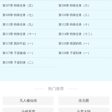
第107章 特殊任务（五）
第108章 特殊任务（六）
第109章 特殊任务（七）
第110章 特殊任务（八）
第111章 特殊任务（九）
第112章 特殊任务（十）
第113章 特殊任务（十一）
第114章 特殊任务（十二）
第115章 我对不起（一）
第116章 绝望的死（一）
第117章 子诺被扇（一）
第118章 子诺到来（一）
第119章 子诺到来（二）
热门推荐
凡人修仙传
沧元图
斗破苍穹
斗罗大陆