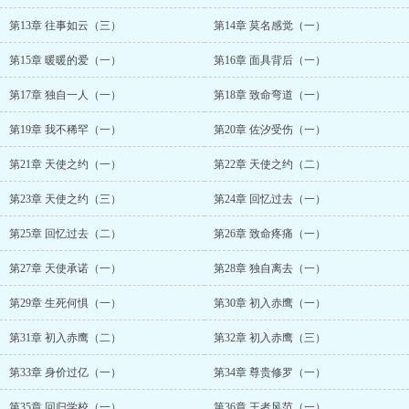
第13章 往事如云（三）
第14章 莫名感觉（一）
第15章 暖暖的爱（一）
第16章 面具背后（一）
第17章 独自一人（一）
第18章 致命弯道（一）
第19章 我不稀罕（一）
第20章 佐汐受伤（一）
第21章 天使之约（一）
第22章 天使之约（二）
第23章 天使之约（三）
第24章 回忆过去（一）
第25章 回忆过去（二）
第26章 致命疼痛（一）
第27章 天使承诺（一）
第28章 独自离去（一）
第29章 生死何惧（一）
第30章 初入赤鹰（一）
第31章 初入赤鹰（二）
第32章 初入赤鹰（三）
第33章 身价过亿（一）
第34章 尊贵修罗（一）
第35章 回归学校（一）
第36章 王者风范（一）