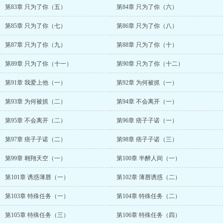
第83章 只为了你（五）
第84章 只为了你（六）
第85章 只为了你（七）
第86章 只为了你（八）
第87章 只为了你（九）
第88章 只为了你（十）
第89章 只为了你（十一）
第90章 只为了你（十二）
第91章 我爱上他（一）
第92章 为何被抓（一）
第93章 为何被抓（二）
第94章 不会离开（一）
第95章 不会离开（二）
第96章 痞子子诺（一）
第97章 痞子子诺（二）
第98章 痞子子诺（三）
第99章 翱翔天空（一）
第100章 半醉人间（一）
第101章 诱惑薄唇（一）
第102章 薄唇诱惑（二）
第103章 特殊任务（一）
第104章 特殊任务（二）
第105章 特殊任务（三）
第106章 特殊任务（四）