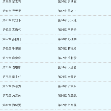
第59章 挚友啊
第60章 男朋友
第61章 寻无果
第62章 早恋了
第63章 调戏下
第64章 没人性
第65章 真晦气
第66章 不矜持
第67章 燕照门
第68章 心理学
第69章 千里缘
第70章 苍蝇多
第71章 麻痹症
第72章 棺材脸
第73章 看电影
第74章 大团圆
第75章 班主任
第76章 命天定
第77章 冷暴力
第78章 矿泉水
第79章 故意的
第80章 你骗鬼
第81章 海鲜粥
第82章 拍马屁