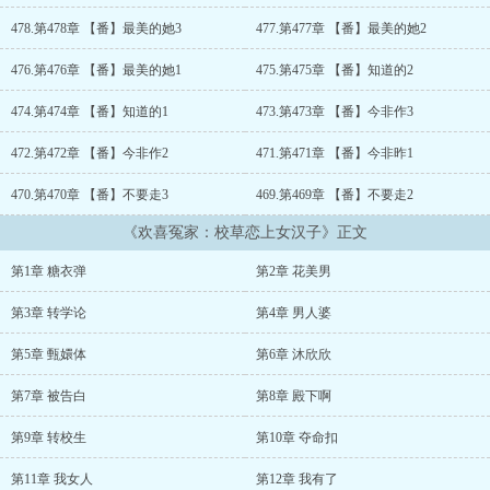
大笔一挥，在信纸写下三个大字，托人送还那校草，于是……从此
后……我就陷入一片水深火热，求生不得求死不能了……哭……...
478.第478章 【番】最美的她3
477.第477章 【番】最美的她2
476.第476章 【番】最美的她1
475.第475章 【番】知道的2
474.第474章 【番】知道的1
473.第473章 【番】今非作3
472.第472章 【番】今非作2
471.第471章 【番】今非昨1
470.第470章 【番】不要走3
469.第469章 【番】不要走2
《欢喜冤家：校草恋上女汉子》正文
第1章 糖衣弹
第2章 花美男
第3章 转学论
第4章 男人婆
第5章 甄嬛体
第6章 沐欣欣
第7章 被告白
第8章 殿下啊
第9章 转校生
第10章 夺命扣
第11章 我女人
第12章 我有了