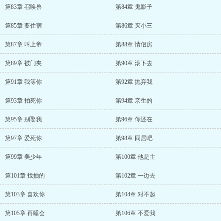
第83章 召唤兽
第84章 鬼影子
第85章 要住宿
第86章 灭小三
第87章 叫上帝
第88章 情侣房
第89章 被门夹
第90章 滚下去
第91章 我等你
第92章 抛弃我
第93章 拍死你
第94章 亲生的
第95章 别娶我
第96章 你还在
第97章 爱死你
第98章 同居吧
第99章 美少年
第100章 他是主
第101章 找抽的
第102章 一边去
第103章 喜欢你
第104章 对不起
第105章 再睡会
第106章 不爱我