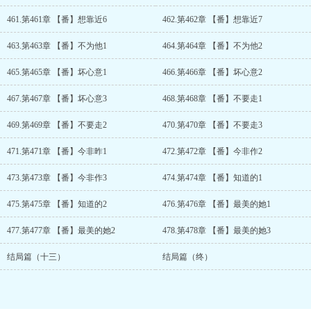
461.第461章 【番】想靠近6
462.第462章 【番】想靠近7
463.第463章 【番】不为他1
464.第464章 【番】不为他2
465.第465章 【番】坏心意1
466.第466章 【番】坏心意2
467.第467章 【番】坏心意3
468.第468章 【番】不要走1
469.第469章 【番】不要走2
470.第470章 【番】不要走3
471.第471章 【番】今非昨1
472.第472章 【番】今非作2
473.第473章 【番】今非作3
474.第474章 【番】知道的1
475.第475章 【番】知道的2
476.第476章 【番】最美的她1
477.第477章 【番】最美的她2
478.第478章 【番】最美的她3
结局篇（十三）
结局篇（终）