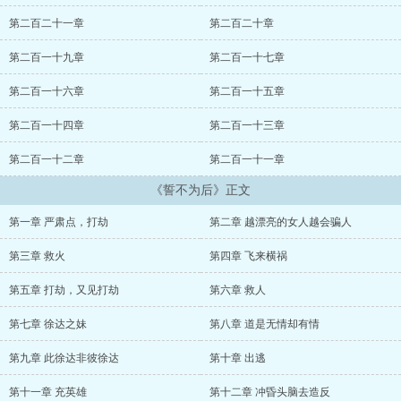
......
第二百二十一章
第二百二十章
第二百一十九章
第二百一十七章
第二百一十六章
第二百一十五章
第二百一十四章
第二百一十三章
第二百一十二章
第二百一十一章
《誓不为后》正文
第一章 严肃点，打劫
第二章 越漂亮的女人越会骗人
第三章 救火
第四章 飞来横祸
第五章 打劫，又见打劫
第六章 救人
第七章 徐达之妹
第八章 道是无情却有情
第九章 此徐达非彼徐达
第十章 出逃
第十一章 充英雄
第十二章 冲昏头脑去造反