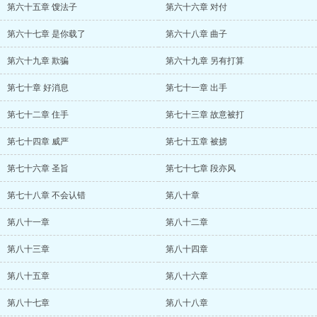
第六十五章 馊法子
第六十六章 对付
第六十七章 是你载了
第六十八章 曲子
第六十九章 欺骗
第六十九章 另有打算
第七十章 好消息
第七十一章 出手
第七十二章 住手
第七十三章 故意被打
第七十四章 威严
第七十五章 被掳
第七十六章 圣旨
第七十七章 段亦风
第七十八章 不会认错
第八十章
第八十一章
第八十二章
第八十三章
第八十四章
第八十五章
第八十六章
第八十七章
第八十八章