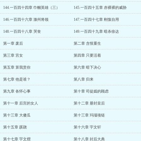
144.一百四十四章 巾帼英雄（三）
145.一百四十五章 赤裸裸的威胁
146.一百四十六章 滁州将领
147.一百四十七章 刚愎自用
148.一百四十八章 哭丧
149.一百四十九章 暗杀徐达
第一章 废后
第二章 含恨重生
第三章 宫女
第四章 只要活着
第五章 算我赏你
第六章 暗下决心
第七章 他是谁？
第八章 归来
第九章 各怀心事
第十章 司徒嫣的顾虑
第十一章 后宫的女人
第十二章 册封皇后
第十三章 大傻瓜
第十三章 玛瑙项链
第十五章 蹊跷
第十六章 宇文轩
第十七章 宇文熠
第十八章 封后大典