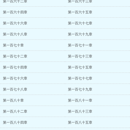
第一百六十二章
第一百六十三章
第一百六十四章
第一百六十五章
第一百六十六章
第一百六十七章
第一百六十八章
第一百六十九章
第一百七十章
第一百七十一章
第一百七十二章
第一百七十三章
第一百七十四章
第一百七十五章
第一百七十六章
第一百七十七章
第一百七十八章
第一百七十九章
第一百八十章
第一百八十一章
第一百八十二章
第一百八十三章
第一百八十四章
第一百八十五章