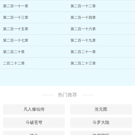
第二百一十一章
第二百一十二章
第二百一十三章
第二百一十四章
第二百一十五章
第二百一十六章
第二百一十七章
第二百一十九章
第二百二十章
第二百二十一章
二百二十二章
第二百二十三章
热门推荐
凡人修仙传
沧元图
斗破苍穹
斗罗大陆