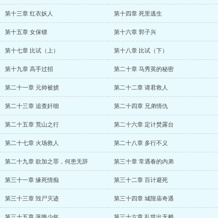
第十三章 红衣妖人
第十四章 死里逃生
第十五章 女保镖
第十六章 郭子兴
第十七章 比试（上）
第十八章 比试（下）
第十九章 高手过招
第二十章 马秀英的秘密
第二十一章 元帅被掳
第二十二章 请君救人
第二十三章 追查奸细
第二十四章 兄弟情仇
第二十五章 荒山之行
第二十六章 定计焚露台
第二十七章 火场救人
第二十八章 多行不义
第二十九章 欲加之罪，何患无辞
第三十章 常遇春的内弟
第三十一章 缘死情痴
第三十二章 百计避死
第三十三章 毁尸灭迹
第三十四章 城隍庙奇遇
第三十五章 落魄少年
第三十六章 乱世出无赖