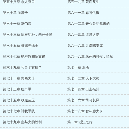
第五十八章 杀人灭口
第五十九章 死而复生
第六十章 血滴子
第六十一章 恩将仇报
第六十一章 刘伯温
第六十二章 开心是穿越来的
第六十三章 情根初种，未开长恨
第六十四章 请君入瓮
第六十五章 擒贼先擒王
第六十六章 计谋陈友谅
第六十七章 徐寿辉和倪文俊
第六十八章 缘死的时候，情痴
第六十九章 巧合？玄机？
第七十章 追杀
第七十一章 共商大计
第七十二章 天下大势
第七十三章 红巾军
第七十四章 出走亳州
第七十五章 收服蓝玉
第七十六章 司马长风
第七十七章 计收军队
第七十八章 智斗廖大亨
第七十九章 血与火的胜利
第一章 浙江之行