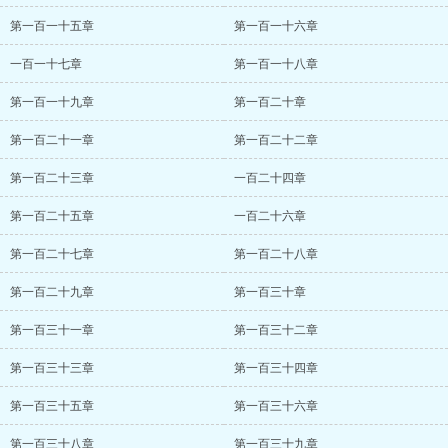
第一百一十五章
第一百一十六章
一百一十七章
第一百一十八章
第一百一十九章
第一百二十章
第一百二十一章
第一百二十二章
第一百二十三章
一百二十四章
第一百二十五章
一百二十六章
第一百二十七章
第一百二十八章
第一百二十九章
第一百三十章
第一百三十一章
第一百三十二章
第一百三十三章
第一百三十四章
第一百三十五章
第一百三十六章
第一百三十八章
第一百三十九章