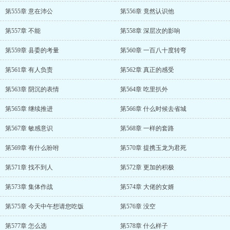
第555章 意在沛公
第556章 竟然认识他
第557章 不能
第558章 深层次的影响
第559章 县委的考量
第560章 一百八十度转弯
第561章 有人负责
第562章 真正的感受
第563章 阴沉的表情
第564章 吃里扒外
第565章 继续推进
第566章 什么时候去省城
第567章 敏感意识
第568章 一样的套路
第569章 有什么吩咐
第570章 提携玉龙为君死
第571章 找不到人
第572章 更加的积极
第573章 集体作战
第574章 大佬的女婿
第575章 今天中午想请您吃饭
第576章 没空
第577章 怎么选
第578章 什么样子