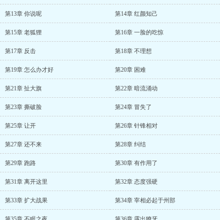
第13章 你说呢
第14章 红颜知己
第15章 老狐狸
第16章 一脸的吃惊
第17章 反击
第18章 不理想
第19章 怎么办才好
第20章 困难
第21章 扯大旗
第22章 暗流涌动
第23章 撕破脸
第24章 冒失了
第25章 让开
第26章 针锋相对
第27章 还不来
第28章 纠结
第29章 跑路
第30章 有作用了
第31章 离开这里
第32章 态度强硬
第33章 扩大战果
第34章 宰相必起于州部
第35章 不眠之夜
第36章 露出獠牙