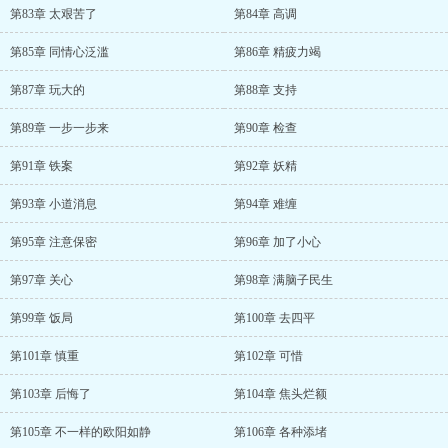
第83章 太艰苦了
第84章 高调
第85章 同情心泛滥
第86章 精疲力竭
第87章 玩大的
第88章 支持
第89章 一步一步来
第90章 检查
第91章 铁案
第92章 妖精
第93章 小道消息
第94章 难缠
第95章 注意保密
第96章 加了小心
第97章 关心
第98章 满脑子民生
第99章 饭局
第100章 去四平
第101章 慎重
第102章 可惜
第103章 后悔了
第104章 焦头烂额
第105章 不一样的欧阳如静
第106章 各种添堵