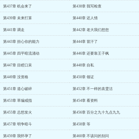
第437章 机会来了
第438章 我写检查
第439章 未来打算
第440章 还人情
第441章 调走
第442章 老大我们想您
第443章 担心你的能力
第444章 冒汗了
第445章 四平暗流涌动
第446章 还要靠王子枫
第447章 目瞪口呆
第448章 自私
第449章 没资格
第450章 领证
第451章 道心破碎
第452章 不一样的袁雯洁
第453章 草编戒指
第454章 看资料
第455章 总想发火
第456章 百分之九十九点九九
第457章 明争暗斗
第458章 等
第459章 我怀孕了
第460章 不该问的别问