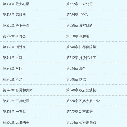
第531章 最大心愿
第532章 三家公司
第533章 高服务
第534章 100亿
第535章 合不合算
第536章 真实目的
第537章 研讨会
第538章 谅解书
第539章 活过来
第540章 忙得像陀螺
第541章 自尊
第542章 打脸打轻了
第543章 对比
第544章 混蛋
第545章 不急
第546章 试试
第547章 心灵和身体
第548章 杨志的演技
第549章 不算犯罪
第550章 不妨大胆一些
第551章 一言堂
第552章 甜言蜜语
第553章 无形的手
第554章 心善是弱点