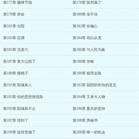
第177章 藏锋守拙
第178章 陈邦疯了
第179章 拼命
第180章 坐不住
第181章 出院
第182章 你偏心
第183章 定调
第184章 坦白从宽
第185章 沈老六
第186章 与人民为敌
第187章 黄大山慌了
第188章 传唤
第189章 摘桃子
第190章 铤而走险
第191章 阳城来人
第192章 我想听听你的意见
第193章 你的思想很危险
第194章 又来大人物
第195章 阳城风不止
第196章 夏兵的坚持
第197章 找到了
第198章 男秘书
第199章 祖坟冒烟了
第200章 唯一的机会