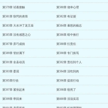
第579章 试着接触
第580章 侥幸心理
第581章 惊愕的表情
第582章 有证据
第583章 大水冲了龙王庙
第584章 暴怒的杨志
第585章 没有感恩之心
第586章 暗中推行
第587章 弄巧成拙
第588章 扛责任
第589章 管好属下
第590章 专门挨骂
第591章 全县动员
第592章 责任到个人
第593章 委屈
第594章 没吃到肉
第595章行动
第596章 提前行动
第597章 紧张起来
第598章 咬死了
第599章 带回来
第600章 没说实话