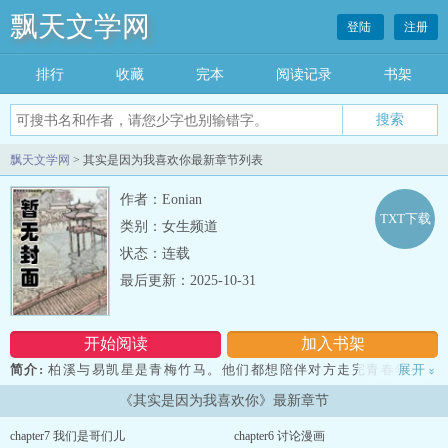
飘天文学网
登陆
注册
排行
收藏
完本
阅读记录
书架
飘天文学网
> 其实是因为我喜欢你最新章节列表
作者：Eonian
TXT下载
类别：女生频道
状态：连载
最后更新：2025-10-31
开始阅读
加入书架
简介:
柏溪与易凯星是青梅竹马。他们都想陪伴对方走完青春年少，
展开
»
也一直为此在努力。 不管柏溪中途有多少次试着放弃，但最后都又
《其实是因为我喜欢你》最新章节
重振旗鼓。易凯星对柏溪有过失望，有过愤怒，但他却还是选择等
待。...
chapter7 我们是哥们儿
chapter6 讨论漫画