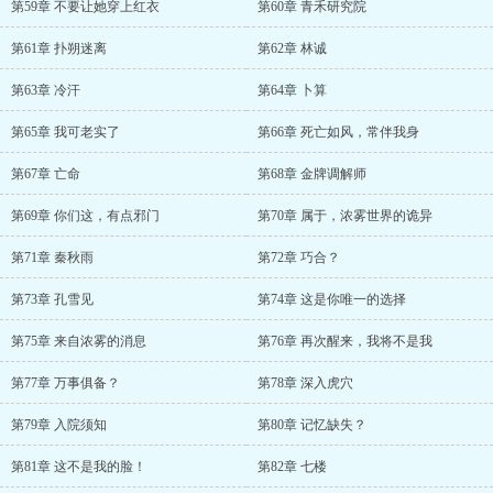
第59章 不要让她穿上红衣
第60章 青禾研究院
第61章 扑朔迷离
第62章 林诚
第63章 冷汗
第64章 卜算
第65章 我可老实了
第66章 死亡如风，常伴我身
第67章 亡命
第68章 金牌调解师
第69章 你们这，有点邪门
第70章 属于，浓雾世界的诡异
第71章 秦秋雨
第72章 巧合？
第73章 孔雪见
第74章 这是你唯一的选择
第75章 来自浓雾的消息
第76章 再次醒来，我将不是我
第77章 万事俱备？
第78章 深入虎穴
第79章 入院须知
第80章 记忆缺失？
第81章 这不是我的脸！
第82章 七楼