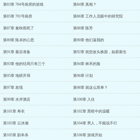
第83章 704号病房的游戏
第84章 真相？
第85章 701号病房
第86章 工作人员眼中的研究院
第87章 秦秋雨死了
第88章 陈芳
第89章 陈卓的心思
第90章 他们逼我的
第91章 最后准备
第92章 祝您改头换面，如获新生
第93章 他的结局只有三个
第94章 林禾的脸
第95章 地狱开局
第96章 计划
第97章 发现
第98章 就这么简单？
第99章 水岸酒店
第100章 入住
第101章 寿衣
第102章 黑暗中的温暖
第103章 云沐湘
第104章 男人，不能说不行
第105章 剧本杀
第106章 游戏开始