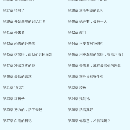
第37章 猜对了
第38章 逐渐明朗的真相
第39章 开始崩塌的记忆世界
第40章 她并非，孤身一人
第41章 外来者
第42章 敲门
第43章 恐怖的外来者
第44章 不要背对‘同事\’
第45章 这黑暗，由我们共同应对
第46章 用更深切的黑暗，扫清污浊！
第47章 冲出迷雾的花
第48章 去看看，藏在最深处的恶意
第49章 最后的请求
第50章 乘务员和寄生虫
第51章 ‘父亲\’
第52章 校长
第53章 红房子
第54章 找到祂
第55章 努力的，活下去吧
第56章 活着真好
第57章 白雨的日记
第58章 你愿意，相信我吗？