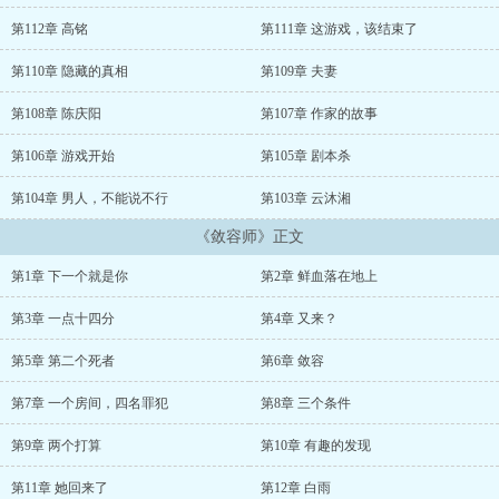
第112章 高铭
第111章 这游戏，该结束了
第110章 隐藏的真相
第109章 夫妻
第108章 陈庆阳
第107章 作家的故事
第106章 游戏开始
第105章 剧本杀
第104章 男人，不能说不行
第103章 云沐湘
《敛容师》正文
第1章 下一个就是你
第2章 鲜血落在地上
第3章 一点十四分
第4章 又来？
第5章 第二个死者
第6章 敛容
第7章 一个房间，四名罪犯
第8章 三个条件
第9章 两个打算
第10章 有趣的发现
第11章 她回来了
第12章 白雨