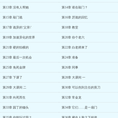
第13章 没有人帮她
第14章 谁在敲门？
第15章 敲门诡
第16章 厉诡的回忆
第17章 诡异的‘父亲\’
第18章 教堂
第19章 加速异化的世界
第20章 你个老六
第21章 硬的怕横的
第22章 白老师来了
第23章 最后一次机会
第24章 准备
第25章 免死金牌
第26章 同事
第27章 下课了
第28章 大课间 一
第29章 大课间 二
第30章 可以伤到主任的剪刀
第31章 向死而生
第32章 常金龙
第33章 园丁的锄头
第34章 它们……是一扇门
第35章 你能玩过我？
第36章 藏在人脸之下的诡