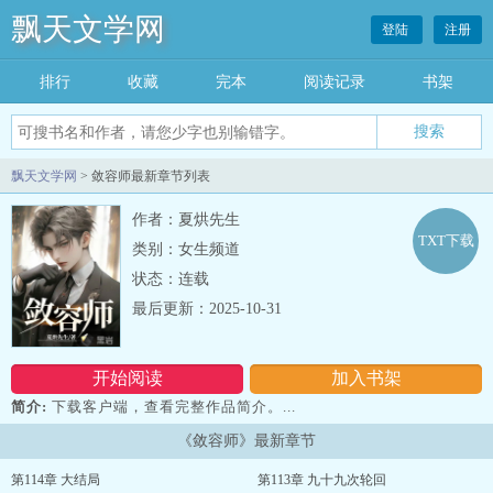
飘天文学网
登陆
注册
排行
收藏
完本
阅读记录
书架
飘天文学网
> 敛容师最新章节列表
作者：夏烘先生
TXT下载
类别：女生频道
状态：连载
最后更新：2025-10-31
开始阅读
加入书架
简介:
下载客户端，查看完整作品简介。...
《敛容师》最新章节
第114章 大结局
第113章 九十九次轮回