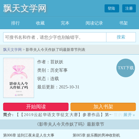
飘天文学网
登陆
注册
排行
收藏
完本
阅读记录
书架
飘天文学网
> 影帝夫人今天作妖了吗最新章节列表
作者：苜妖妖
TXT下载
类别：历史军事
状态：连载
最后更新：2025-10-31
开始阅读
加入书架
简介:
【【2019云起华语文学征文大赛】参赛作品】第一世的秦眠轻
展开
»
浮放荡，把爱当做玩物，却在真心爱上一个人之后被人谋杀。 第二
《影帝夫人今天作妖了吗》最新章节
世重生归来的秦眠决心要逆转结局，当影后，撩影帝，事业爱情双丰
收两不误！...
第006章 追到江夜未是人生大事
第005章 娱乐圈的男神收割机