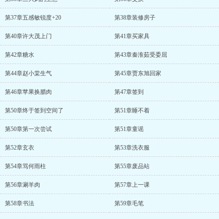
第37章五感敏锐度+20
第38章装修房子
第40章许大茂上门
第41章买家具
第42章糖水
第43章秦淮茹受委屈
第44章赵小棠生气
第45章贾东旭回家
第46章苹果换腊肉
第47章签到
第50章终于签到空间了
第51章睡不着
第50章第一次尝试
第51章童谣
第52章玄衣
第53章洗衣服
第54章骂何雨柱
第55章废品站
第56章涮羊肉
第57章上一课
第58章书法
第59章毛笔