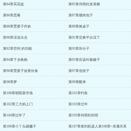
第84章买花盆
第85章何雨柱发喜糖
第86章恶毒
第87章腊肉包子
第88章贾婆子作妖
第89章掀桌子
第90章没送出去
第91章交换平台没了
第92章空间 的功能
第93章坏分子
第94章下乡换购
第95章应该叫秦嫂子
第96章贾婆子改善伙食
第97章包饺子
第98章梦
第99章醒来
第100章朝阳菜市场
第101章钓鱼
第102章三大妈上门
第103章过年
第104章过年了
第105章何雨柱拒绝
第106章小丫头踢毽子
第107章签到机器人第108章=亲属关系