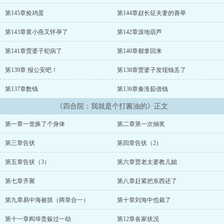
痒的，有些写得好的看着还挺过瘾，可是我从来没有想过要变成里面
的一份子啊！ 醒来的赵小棠内心慌的一批，心里嘴上虽然口嗨过，
第145章捡鸡蛋
第144章赵长征夫妻的善举
可真的不想面对那群伪君子臭流氓啊，该怎么办？ 怎么办？ “叮
咚！我来了，我带着你的愿望走来了，每日签到，请问签约吗？”赵小
第143章黄小燕又怀孕了
第142章滚地葫芦
棠手中的窝窝头掉了，还真有这美事儿啊！...
第141章贾婆子犯病了
第140章都拿回来
第139章 报公安吧！
第138章贾婆子发现钱丢了
第137章数钱
第136章秦淮茹借钱
《四合院：我就是个打酱油的》正文
第一章一觉换了个身体
第二章第一次抽奖
第三章告状
第四章告状（2）
第五章告状（3）
第六章贾老太婆教儿媳
第七章齐聚
第八章赶紧把东西还了
第九章易中海被抓（两章合一）
第十章刘海中也栽了
第十一章阎埠贵躲过一劫
第12章各家状况