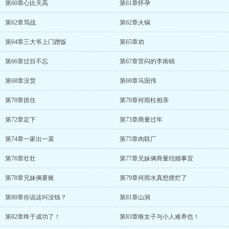
第60章心比天高
第61章怀孕
第62章骂战
第62章火锅
第64章三大爷上门蹭饭
第65章劝
第66章过目不忘
第67章苦闷的李南锦
第68章没货
第69章马国伟
第70章抓住
第70章何雨柱相亲
第72章定下
第73章商量过年
第74章一家出一菜
第75章肉联厂
第76章壮壮
第77章兄妹俩商量结婚事宜
第78章兄妹俩要账
第79章何雨水真想摆烂了
第80章你说这叫没钱？
第81章山洞
第82章终于成功了！
第83章唯女子与小人难养也！