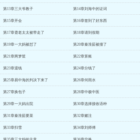
第13章三大爷教子
第14章刘海中的证词
第15章开会
第16章签到了好东西
第17章聋老太太被带走了
第18章请到假期
第19章一大妈被怼了
第20章秦淮茹被撞了
第21章两箩筐
第22章算账
第23章退钱
第24章分钱了
第25章易中海的判决下来了
第26章何雨水
第27章换包子
第28章中极中医
第29章一大妈出院
第30章选择接收语种
第31章秦淮茹要菜
第32章赌注
第33章扫雪
第34章刘师傅
第35章三大妈的主意
第36章交换