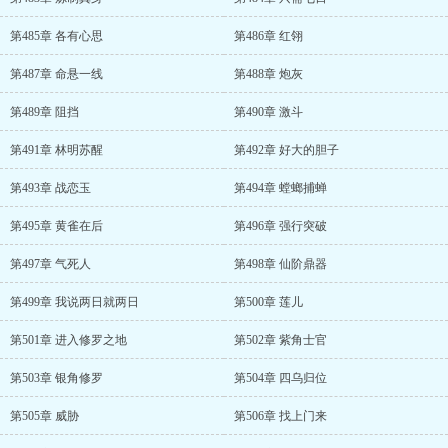
第485章 各有心思
第486章 红翎
第487章 命悬一线
第488章 炮灰
第489章 阻挡
第490章 激斗
第491章 林明苏醒
第492章 好大的胆子
第493章 战恋玉
第494章 螳螂捕蝉
第495章 黄雀在后
第496章 强行突破
第497章 气死人
第498章 仙阶鼎器
第499章 我说两日就两日
第500章 莲儿
第501章 进入修罗之地
第502章 紫角士官
第503章 银角修罗
第504章 四乌归位
第505章 威胁
第506章 找上门来