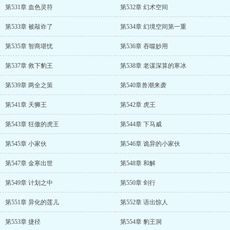
第531章 血色灵符
第532章 幻术空间
第533章 被敲诈了
第534章 幻境空间第一重
第535章 智商堪忧
第536章 吞噬妙用
第537章 救下豹王
第538章 老谋深算的寒冰
第539章 两全之策
第540章兽潮来袭
第541章 天狮王
第542章 虎王
第543章 狂傲的虎王
第544章 下马威
第545章 小家伙
第546章 诡异的小家伙
第547章 金寒出世
第548章 和解
第549章 计划之中
第550章 剑行
第551章 异化的莲儿
第552章 语出惊人
第553章 捷径
第554章 豹王洞