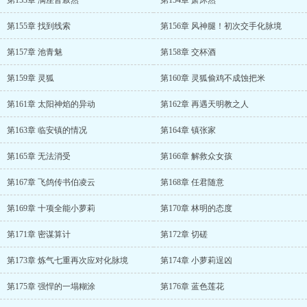
第153章 满座皆寂然
第154章 萧沐然
第155章 找到线索
第156章 风神腿！初次交手化脉境
第157章 池青魅
第158章 交杯酒
第159章 灵狐
第160章 灵狐偷鸡不成蚀把米
第161章 太阳神焰的异动
第162章 再遇天明教之人
第163章 临安镇的情况
第164章 镇张家
第165章 无法消受
第166章 解救众女孩
第167章 飞鸽传书伯凌云
第168章 任君随意
第169章 十项全能小萝莉
第170章 林明的态度
第171章 密谋算计
第172章 切磋
第173章 炼气七重再次应对化脉境
第174章 小萝莉逞凶
第175章 强悍的一塌糊涂
第176章 蓝色莲花