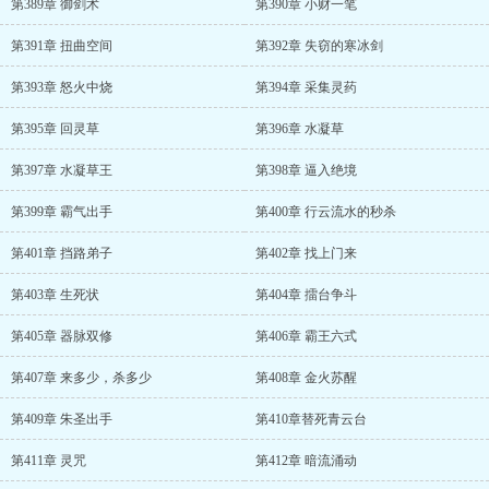
第389章 御剑术
第390章 小财一笔
第391章 扭曲空间
第392章 失窃的寒冰剑
第393章 怒火中烧
第394章 采集灵药
第395章 回灵草
第396章 水凝草
第397章 水凝草王
第398章 逼入绝境
第399章 霸气出手
第400章 行云流水的秒杀
第401章 挡路弟子
第402章 找上门来
第403章 生死状
第404章 擂台争斗
第405章 器脉双修
第406章 霸王六式
第407章 来多少，杀多少
第408章 金火苏醒
第409章 朱圣出手
第410章替死青云台
第411章 灵咒
第412章 暗流涌动