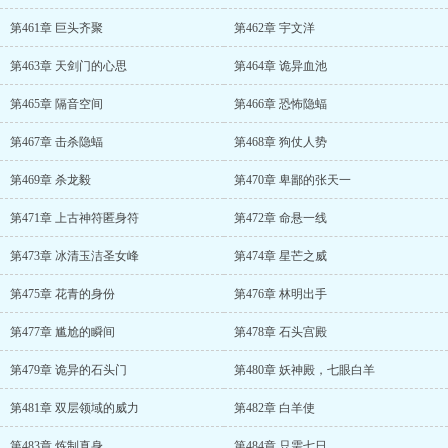
第461章 巨头齐聚
第462章 宇文洋
第463章 天剑门的心思
第464章 诡异血池
第465章 隔音空间
第466章 恐怖隐蝠
第467章 击杀隐蝠
第468章 狗仗人势
第469章 杀龙毅
第470章 卑鄙的张天一
第471章 上古神符匿身符
第472章 命悬一线
第473章 冰清玉洁圣女峰
第474章 星芒之威
第475章 花青的身份
第476章 林明出手
第477章 尴尬的瞬间
第478章 石头宫殿
第479章 诡异的石头门
第480章 妖神殿，七眼白羊
第481章 双层领域的威力
第482章 白羊使
第483章 炼制真身
第484章 只需七日