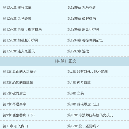
第1300章 接收试炼
第1299章 九乌齐聚
第1299章 九乌齐聚
第1298章 破解棋局
第1297章 再临，槐树棋局
第1296章 黑金守护灵
第1295章 加强版守护灵
第1294章 菩提鸟的记忆
第1293章 逃入九重天
第1292章 近战
《神脉》正文
第1章 真正的天之骄子
第2章 只有战死，绝不跪生
第3章 恐怖的血脉技
第4章 神奇血脉
第5章 破而后立
第6章 交易
第7章 再遇秦宇
第8章 驱狼吞虎（上）
第9章 驱狼吞虎（下）
第10章 冷漠师姐与娇俏女孩儿
第11章 初入内门
第12章 您，还要吗？