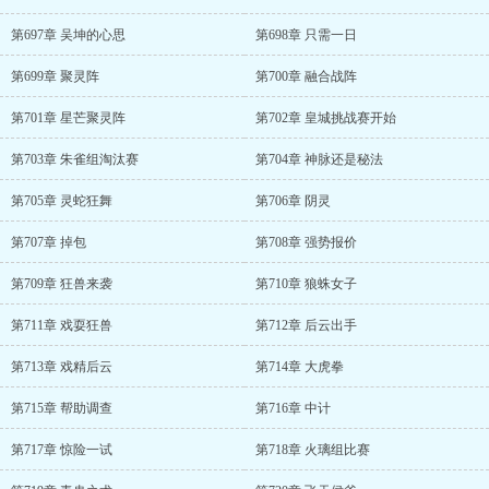
第697章 吴坤的心思
第698章 只需一日
第699章 聚灵阵
第700章 融合战阵
第701章 星芒聚灵阵
第702章 皇城挑战赛开始
第703章 朱雀组淘汰赛
第704章 神脉还是秘法
第705章 灵蛇狂舞
第706章 阴灵
第707章 掉包
第708章 强势报价
第709章 狂兽来袭
第710章 狼蛛女子
第711章 戏耍狂兽
第712章 后云出手
第713章 戏精后云
第714章 大虎拳
第715章 帮助调查
第716章 中计
第717章 惊险一试
第718章 火璃组比赛