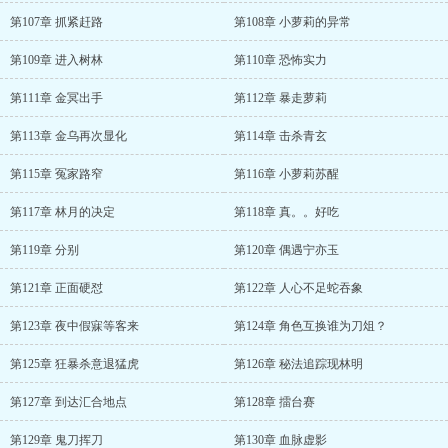
第107章 抓紧赶路
第108章 小萝莉的异常
第109章 进入树林
第110章 恐怖实力
第111章 金冥出手
第112章 暴走萝莉
第113章 金乌再次显化
第114章 击杀青玄
第115章 冤家路窄
第116章 小萝莉苏醒
第117章 林月的决定
第118章 真。。好吃
第119章 分别
第120章 偶遇宁亦玉
第121章 正面硬怼
第122章 人心不足蛇吞象
第123章 夜中假寐等客来
第124章 角色互换谁为刀俎？
第125章 狂暴杀意退猛虎
第126章 秘法追踪现林明
第127章 到达汇合地点
第128章 擂台赛
第129章 鬼刀挥刀
第130章 血脉虚影