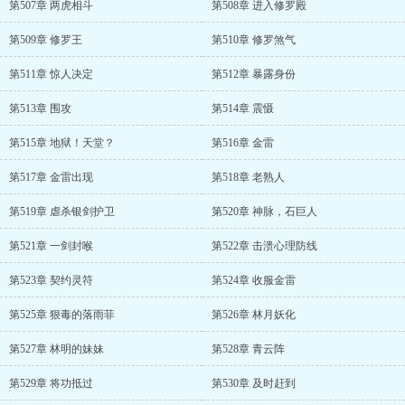
第507章 两虎相斗
第508章 进入修罗殿
第509章 修罗王
第510章 修罗煞气
第511章 惊人决定
第512章 暴露身份
第513章 围攻
第514章 震慑
第515章 地狱！天堂？
第516章 金雷
第517章 金雷出现
第518章 老熟人
第519章 虐杀银剑护卫
第520章 神脉，石巨人
第521章 一剑封喉
第522章 击溃心理防线
第523章 契约灵符
第524章 收服金雷
第525章 狠毒的落雨菲
第526章 林月妖化
第527章 林明的妹妹
第528章 青云阵
第529章 将功抵过
第530章 及时赶到