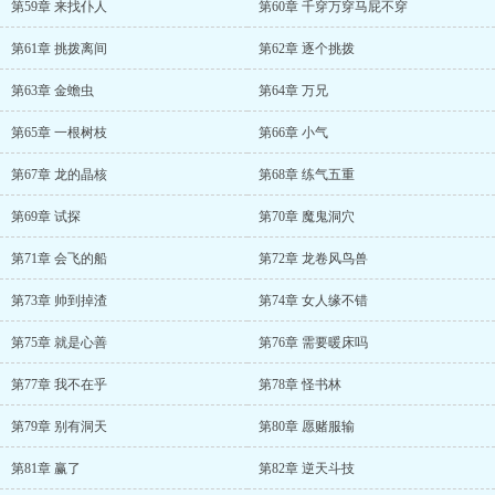
第59章 来找仆人
第60章 千穿万穿马屁不穿
第61章 挑拨离间
第62章 逐个挑拨
第63章 金蟾虫
第64章 万兄
第65章 一根树枝
第66章 小气
第67章 龙的晶核
第68章 练气五重
第69章 试探
第70章 魔鬼洞穴
第71章 会飞的船
第72章 龙卷风鸟兽
第73章 帅到掉渣
第74章 女人缘不错
第75章 就是心善
第76章 需要暖床吗
第77章 我不在乎
第78章 怪书林
第79章 别有洞天
第80章 愿赌服输
第81章 赢了
第82章 逆天斗技