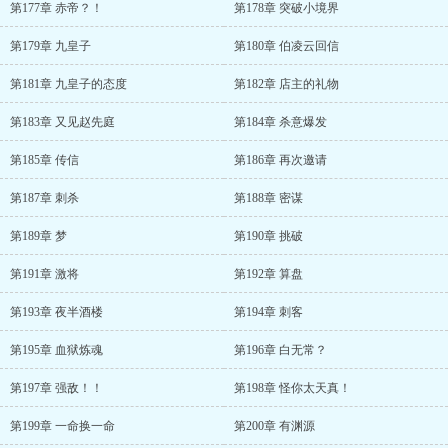
第177章 赤帝？！
第178章 突破小境界
第179章 九皇子
第180章 伯凌云回信
第181章 九皇子的态度
第182章 店主的礼物
第183章 又见赵先庭
第184章 杀意爆发
第185章 传信
第186章 再次邀请
第187章 刺杀
第188章 密谋
第189章 梦
第190章 挑破
第191章 激将
第192章 算盘
第193章 夜半酒楼
第194章 刺客
第195章 血狱炼魂
第196章 白无常？
第197章 强敌！！
第198章 怪你太天真！
第199章 一命换一命
第200章 有渊源