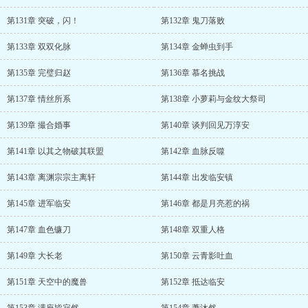
第131章 突破，闪！
第132章 鬼刀落败
第133章 双双化脉
第134章 金蝉虫到手
第135章 完璧归赵
第136章 慕名挑战
第137章 情丝所系
第138章 小萝莉与金纹大祭司
第139章 撮合婚事
第140章 谈判回见万淳安
第141章 以其之物破其联盟
第142章 血脉反噬
第143章 离渊宗宗主离轩
第144章 出发临安镇
第145章 进军临安
第146章 都是月亮惹的祸
第147章 血色镰刀
第148章 双重人格
第149章 大长老
第150章 云青影吐血
第151章 天空中的魔兽
第152章 抵达临安