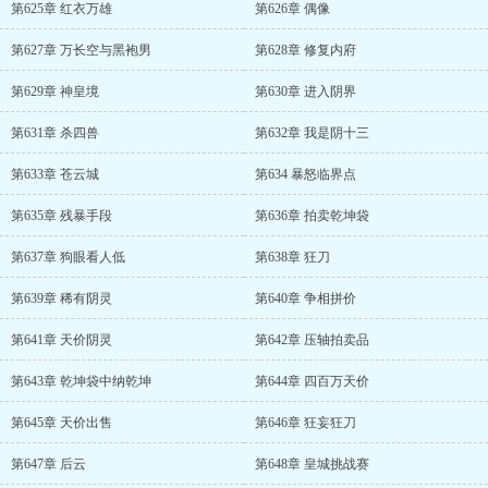
第625章 红衣万雄
第626章 偶像
第627章 万长空与黑袍男
第628章 修复内府
第629章 神皇境
第630章 进入阴界
第631章 杀四兽
第632章 我是阴十三
第633章 苍云城
第634 暴怒临界点
第635章 残暴手段
第636章 拍卖乾坤袋
第637章 狗眼看人低
第638章 狂刀
第639章 稀有阴灵
第640章 争相拼价
第641章 天价阴灵
第642章 压轴拍卖品
第643章 乾坤袋中纳乾坤
第644章 四百万天价
第645章 天价出售
第646章 狂妄狂刀
第647章 后云
第648章 皇城挑战赛