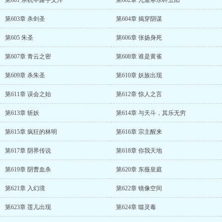
第601 杀机毕露宇文洋
第602章 九重寒水碎五阳
第603章 杀剑圣
第604章 揭穿阴谋
第605 朱圣
第606章 张扬身死
第607章 青云之密
第608章 谁是黄雀
第609章 杀朱圣
第610章 妖族出现
第611章 误会之始
第612章 惊人之言
第613章 斩妖
第614章 与天斗，其乐无穷
第615章 疯狂的林明
第616章 宗主醒来
第617章 阴界传说
第618章 你我天地
第619章 阴曹血杀
第620章 东薇皇庭
第621章 入幻境
第622章 镜像空间
第623章 莲儿出现
第624章 噬灵毒