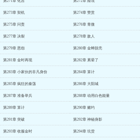
第271章 化吉
第272章 险境
第273章 契机
第274章 赞赏
第275章 问责
第276章 青微
第277章 决裂
第278章 敌人
第279章 恩怨
第280章 金蝉脱壳
第281章 金时再现
第282章 累晕了
第283章 小家伙的非凡身份
第284章 算计
第285章 疯狂的秦荡
第286章 大阳城
第287章 准备举兵
第288章 动用白色能量
第289章 算计
第290章 赌约
第291章 突破
第292章 神秘身影
第293章 收服金时
第294章 坑货