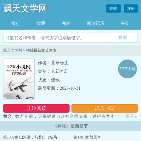
飘天文学网
登陆
注册
排行
收藏
完本
阅读记录
书架
飘天文学网
> 神脉最新章节列表
作者：北草春生
TXT下载
类别：玄幻奇幻
状态：连载
最后更新：2025-10-31
开始阅读
加入书架
简介:
数万年前，天帝称道与众神合围赤帝，逼得赤帝不得不自灭元
展开
»
神幻化成十日，明耀当空，得意休养生息后，欲要卷土重来，天帝亦
《神脉》最新章节
感受到威胁，恰逢后羿天神横空出世，下令射日！ 这九日化作九只
金乌散落凡间，从此不知去向.........
第1302章 山河远，与君归（结局）
第1301章 战天帝