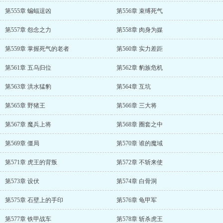
第555章 蝙蝠逞凶
第556章 束缚死气
第557章 怨念之力
第558章 肉身为媒
第559章 掌握死气的老者
第560章 实力差距
第561章 五乌归位
第562章 豹族危机
第563章 洪水猛豹
第564章 互坑
第565章 野猪王
第566章 三大将
第567章 魔兵上将
第568章 圈套之中
第569章 僵局
第570章 谁的魔域
第571章 虎王的背叛
第572章 不斩来使
第573章 设伏
第574章 白骨洞
第575章 石壁上的手印
第576章 龟甲军
第577章 铁甲战车
第578章 斩杀虎王