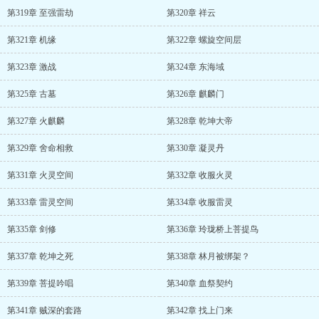
第319章 至强雷劫
第320章 祥云
第321章 机缘
第322章 螺旋空间层
第323章 激战
第324章 东海域
第325章 古墓
第326章 麒麟门
第327章 火麒麟
第328章 乾坤大帝
第329章 舍命相救
第330章 凝灵丹
第331章 火灵空间
第332章 收服火灵
第333章 雷灵空间
第334章 收服雷灵
第335章 剑修
第336章 玲珑桥上菩提鸟
第337章 乾坤之死
第338章 林月被绑架？
第339章 菩提吟唱
第340章 血祭契约
第341章 贼深的套路
第342章 找上门来