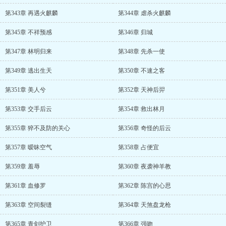
第343章 再遇火麒麟
第344章 虐杀火麒麟
第345章 不祥预感
第346章 归城
第347章 林明归来
第348章 先杀一使
第349章 逃出生天
第350章 不速之客
第351章 美人兮
第352章 天神后羿
第353章 交手后云
第354章 救出林月
第355章 猝不及防的关心
第356章 奇怪的后云
第357章 暧昧空气
第358章 占便宜
第359章 羞辱
第360章 夜袭神羊教
第361章 血修罗
第362章 陈宫的心思
第363章 空间裂缝
第364章 天煞盘龙枪
第365章 青剑护卫
第366章 强吻