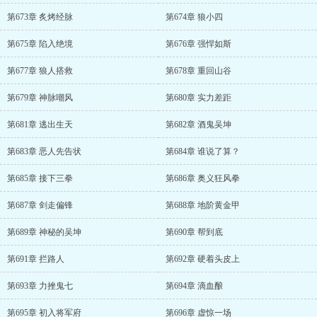
第673章 炙烤经脉
第674章 狼小四
第675章 陷入绝境
第676章 强悍如斯
第677章 狼人搭救
第678章 重回山谷
第679章 神脉嘲风
第680章 实力差距
第681章 逃出生天
第682章 酒鬼吴坤
第683章 恶人先告状
第684章 谁说了算？
第685章 接下三拳
第686章 奥义狂风拳
第687章 剑走偏锋
第688章 地阶黄金甲
第689章 神秘的吴坤
第690章 帮到底
第691章 拦路人
第692章 硬着头皮上
第693章 力挫鬼七
第694章 滴血酿
第695章 初入将军府
第696章 虚惊一场