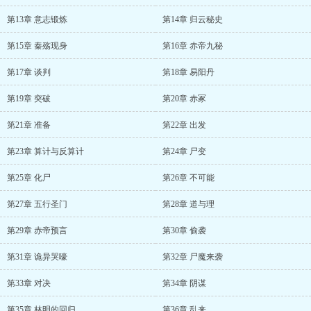
第13章 意志锻炼
第14章 归云秘史
第15章 秦殇现身
第16章 赤帝九秘
第17章 谈判
第18章 易阳丹
第19章 突破
第20章 赤冢
第21章 准备
第22章 出发
第23章 算计与反算计
第24章 尸变
第25章 化尸
第26章 不可能
第27章 五行圣门
第28章 道与理
第29章 赤帝预言
第30章 偷袭
第31章 诡异哭嚎
第32章 尸魔来袭
第33章 对决
第34章 阴谋
第35章 林明的回归
第36章 乱来