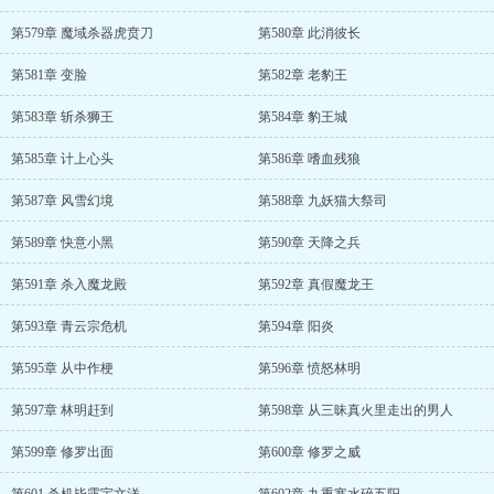
第579章 魔域杀器虎贲刀
第580章 此消彼长
第581章 变脸
第582章 老豹王
第583章 斩杀狮王
第584章 豹王城
第585章 计上心头
第586章 嗜血残狼
第587章 风雪幻境
第588章 九妖猫大祭司
第589章 快意小黑
第590章 天降之兵
第591章 杀入魔龙殿
第592章 真假魔龙王
第593章 青云宗危机
第594章 阳炎
第595章 从中作梗
第596章 愤怒林明
第597章 林明赶到
第598章 从三昧真火里走出的男人
第599章 修罗出面
第600章 修罗之威