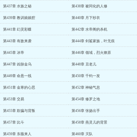
第437章 水族之秘
第438章 被同化的人修
第439章 教训娘娘腔
第440章 月下纱衣
第441章 幻灵彩蝶
第442章 水帝阁的杀机
第443章 有敌来袭
第444章 剑鲨家族，叶无痕
第445章 冰帝
第446章 领域，烈火燎原
第447章 凶脉金乌
第448章 丑老儿
第449章 命悬一线
第450章 千钧一发
第451章 金寒的心思
第452章 神秘气息
第453章 交易
第454章 修罗之地
第455章 欺骗与背叛
第456章 张扬出手
第457章 比斗
第458章 燕灵儿的背景
第459章 东薇来人
第460章 灭队