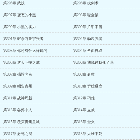
第295章 武技
第296章 拔剑术
第297章 变态的小黑
第298章 噬金鼠
第299章 小黑的实力
第300章 片甲不留
第301章 碾杀万兽宗强者
第302章 劫境强者
第303章 你还有什么好说的
第304章 咎由自取
第305章 逆天斗技之威
第306章 我说过我死了吗
第307章 强悍老者
第308章 命数
第309章 昭告青州
第310章 群雄逐鹿
第311章 战神周新
第312章 刁难
第313章 各邦来人
第314章 立威
第315章 覆灭青州皇城
第316章 金火
第317章 必死之局
第318章 大难不死