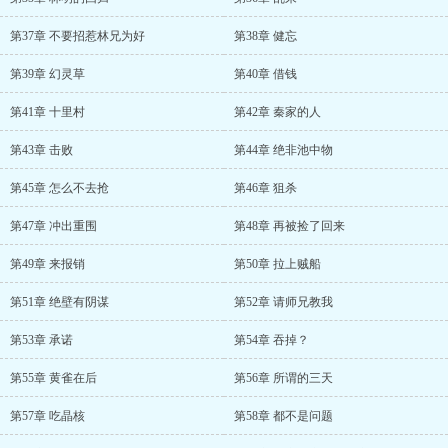
第37章 不要招惹林兄为好
第38章 健忘
第39章 幻灵草
第40章 借钱
第41章 十里村
第42章 秦家的人
第43章 击败
第44章 绝非池中物
第45章 怎么不去抢
第46章 狙杀
第47章 冲出重围
第48章 再被捡了回来
第49章 来报销
第50章 拉上贼船
第51章 绝壁有阴谋
第52章 请师兄教我
第53章 承诺
第54章 吞掉？
第55章 黄雀在后
第56章 所谓的三天
第57章 吃晶核
第58章 都不是问题