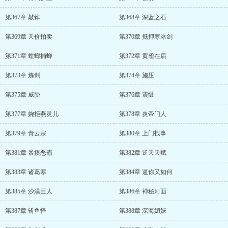
第367章 敲诈
第368章 深蓝之石
第369章 天价拍卖
第370章 抵押寒冰剑
第371章 螳螂捕蝉
第372章 黄雀在后
第373章 炼剑
第374章 施压
第375章 威胁
第376章 震慑
第377章 婉拒燕灵儿
第378章 炎帝门人
第379章 青云宗
第380章 上门找事
第381章 暴揍恶霸
第382章 逆天天赋
第383章 诸葛寒
第384章 逼你又如何
第385章 沙漠巨人
第386章 神秘河面
第387章 斩鱼怪
第388章 深海媚妖