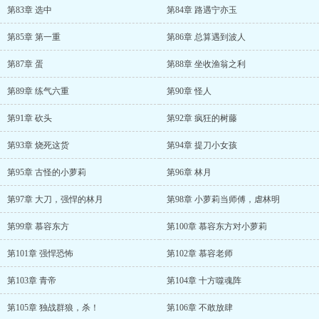
第83章 选中
第84章 路遇宁亦玉
第85章 第一重
第86章 总算遇到波人
第87章 蛋
第88章 坐收渔翁之利
第89章 练气六重
第90章 怪人
第91章 砍头
第92章 疯狂的树藤
第93章 烧死这货
第94章 提刀小女孩
第95章 古怪的小萝莉
第96章 林月
第97章 大刀，强悍的林月
第98章 小萝莉当师傅，虐林明
第99章 慕容东方
第100章 慕容东方对小萝莉
第101章 强悍恐怖
第102章 慕容老师
第103章 青帝
第104章 十方噬魂阵
第105章 独战群狼，杀！
第106章 不敢放肆