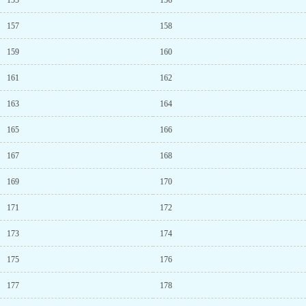
155
156
157
158
159
160
161
162
163
164
165
166
167
168
169
170
171
172
173
174
175
176
177
178