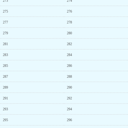
273
274
275
276
277
278
279
280
281
282
283
284
285
286
287
288
289
290
291
292
293
294
295
296