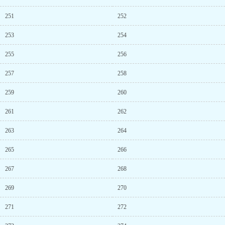
251
252
253
254
255
256
257
258
259
260
261
262
263
264
265
266
267
268
269
270
271
272