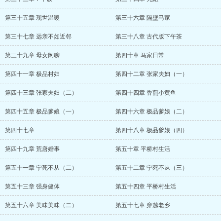
第三十五章 现世温暖
第三十六章 隔壁马家
第三十七章 远亲不如近邻
第三十八章 古代版下午茶
第三十九章 母女闲聊
第四十章 马家日常
第四十一章 极品村妇
第四十二章 张家夫妇（一）
第四十三章 张家夫妇（二）
第四十四章 香煎小黄鱼
第四十五章 极品爹娘（一）
第四十六章 极品爹娘（二）
第四十七章
第四十八章 极品爹娘（四）
第四十九章 荒唐婚事
第五十章 平桥村生活
第五十一章 宁死不从（二）
第五十二章 宁死不从（三）
第五十三章 强身健体
第五十四章 平桥村生活
第五十六章 美味美味（二）
第五十七章 穿越老乡