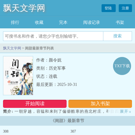
飘天文学网
登陆
注册
排行
收藏
完本
阅读记录
书架
飘天文学网
> 闺甜最新章节列表
作者：颜令妩
TXT下载
类别：历史军事
状态：连载
最后更新：2025-10-31
开始阅读
加入书架
简介:
一朝穿越，容韫和来到了偏僻酷寒的燕北村庄，举目四望，她
展开
»
只是一个和哥哥相依为命的小孤女。
《闺甜》最新章节
还好重生福利是个灵泉空间，闲来无事可以种种田、合合香，小日
子真是美美哒~
308
307