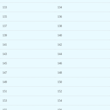
133
134
135
136
137
138
139
140
141
142
143
144
145
146
147
148
149
150
151
152
153
154