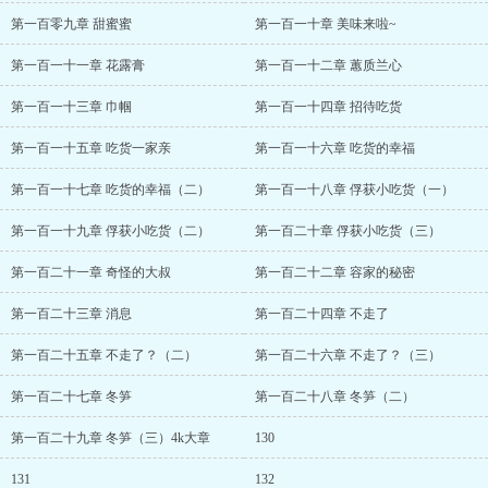
第一百零九章 甜蜜蜜
第一百一十章 美味来啦~
第一百一十一章 花露膏
第一百一十二章 蕙质兰心
第一百一十三章 巾帼
第一百一十四章 招待吃货
第一百一十五章 吃货一家亲
第一百一十六章 吃货的幸福
第一百一十七章 吃货的幸福（二）
第一百一十八章 俘获小吃货（一）
第一百一十九章 俘获小吃货（二）
第一百二十章 俘获小吃货（三）
第一百二十一章 奇怪的大叔
第一百二十二章 容家的秘密
第一百二十三章 消息
第一百二十四章 不走了
第一百二十五章 不走了？（二）
第一百二十六章 不走了？（三）
第一百二十七章 冬笋
第一百二十八章 冬笋（二）
第一百二十九章 冬笋（三）4k大章
130
131
132