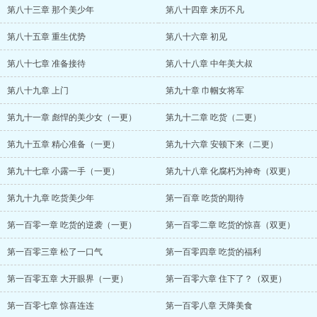
第八十三章 那个美少年
第八十四章 来历不凡
第八十五章 重生优势
第八十六章 初见
第八十七章 准备接待
第八十八章 中年美大叔
第八十九章 上门
第九十章 巾帼女将军
第九十一章 彪悍的美少女（一更）
第九十二章 吃货（二更）
第九十五章 精心准备（一更）
第九十六章 安顿下来（二更）
第九十七章 小露一手（一更）
第九十八章 化腐朽为神奇（双更）
第九十九章 吃货美少年
第一百章 吃货的期待
第一百零一章 吃货的逆袭（一更）
第一百零二章 吃货的惊喜（双更）
第一百零三章 松了一口气
第一百零四章 吃货的福利
第一百零五章 大开眼界（一更）
第一百零六章 住下了？（双更）
第一百零七章 惊喜连连
第一百零八章 天降美食