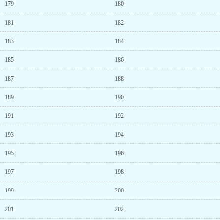
179
180
181
182
183
184
185
186
187
188
189
190
191
192
193
194
195
196
197
198
199
200
201
202