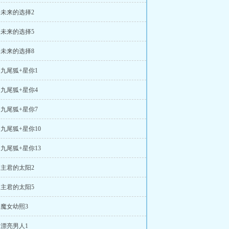
章 未来的选择2
章 未来的选择5
章 未来的选择8
章 九尾狐+星你1
章 九尾狐+星你4
章 九尾狐+星你7
章 九尾狐+星你10
章 九尾狐+星你13
章 主君的太阳2
章 主君的太阳5
章 魔女幼熙3
章 漂亮男人1