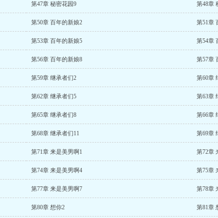
第47章 秘密花园9
第48章
第50章 百年的新娘2
第51章
第53章 百年的新娘5
第54章
第56章 百年的新娘8
第57章
第59章 继承者们2
第60章
第62章 继承者们5
第63章
第65章 继承者们8
第66章
第68章 继承者们11
第69章
第71章 来是美男啊1
第72章
第74章 来是美男啊4
第75章
第77章 来是美男啊7
第78章
第80章 想你2
第81章 