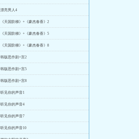
章 漂亮男人4
章 《天国阶梯》+《豪杰春香》2
章 《天国阶梯》+《豪杰春香》5
章 《天国阶梯》+《豪杰春香》8
章 韩版恶作剧+宫2
章 韩版恶作剧+宫5
章 韩版恶作剧+宫8
章 听见你的声音1
章 听见你的声音4
章 听见你的声音7
章 听见你的声音10