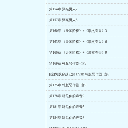
第154章 漂亮男人2
第157章 漂亮男人5
第160章 《天国阶梯》+《豪杰春香》3
第163章 《天国阶梯》+《豪杰春香》6
第166章 《天国阶梯》+《豪杰春香》9
第169章 韩版恶作剧+宫3
[综]阿飘穿越记第172章 韩版恶作剧+宫6
第175章 韩版恶作剧+宫9
第178章 听见你的声音2
第181章 听见你的声音5
第184章 听见你的声音8