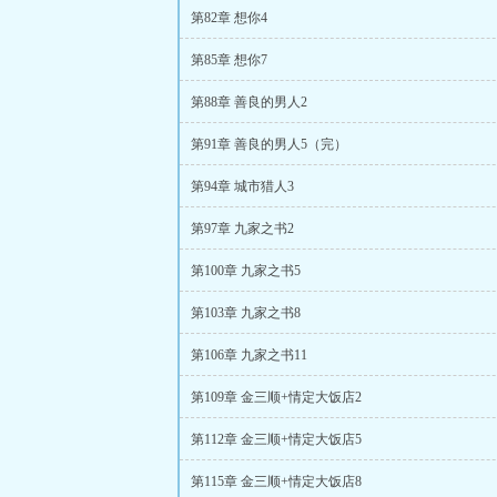
第82章 想你4
第85章 想你7
第88章 善良的男人2
第91章 善良的男人5（完）
第94章 城市猎人3
第97章 九家之书2
第100章 九家之书5
第103章 九家之书8
第106章 九家之书11
第109章 金三顺+情定大饭店2
第112章 金三顺+情定大饭店5
第115章 金三顺+情定大饭店8