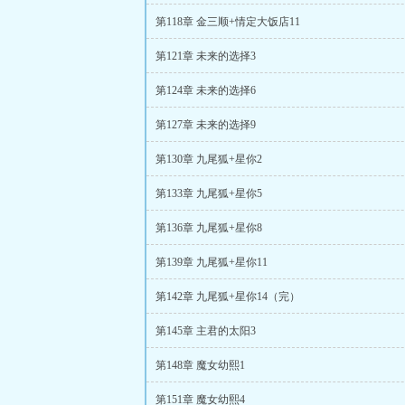
第118章 金三顺+情定大饭店11
第121章 未来的选择3
第124章 未来的选择6
第127章 未来的选择9
第130章 九尾狐+星你2
第133章 九尾狐+星你5
第136章 九尾狐+星你8
第139章 九尾狐+星你11
第142章 九尾狐+星你14（完）
第145章 主君的太阳3
第148章 魔女幼熙1
第151章 魔女幼熙4