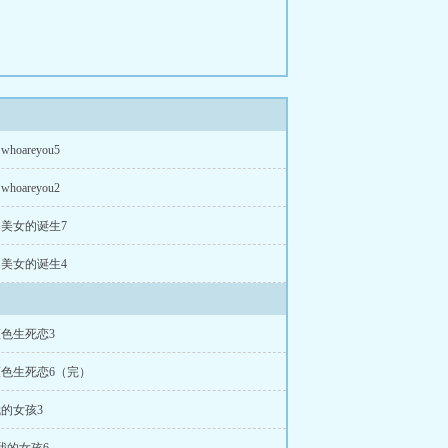
whoareyou5
whoareyou2
章 美女的诞生7
章 美女的诞生4
蓝色生死恋3
蓝色生死恋6（完）
我的女孩3