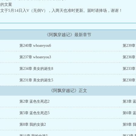
的文案
于5月14日入V（无倒V），入两天也准时更新。届时请捧场，谢谢！
《阿飘穿越记》最新章节
第240章 whoareyou6
第239章 
第237章 whoareyou3
第236章 
第234章 美女的诞生8
第233
第231章 美女的诞生5
第230
《阿飘穿越记》正文
第2章 蓝色生死恋2
第3章 
第5章 蓝色生死恋5
第6章 
第8章 我的女孩2
第9章 