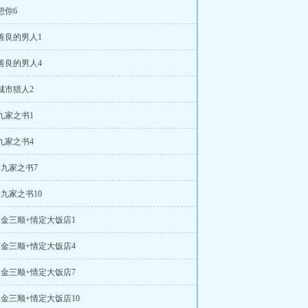
想你6
 善良的男人1
 善良的男人4
 城市猎人2
 九家之书1
 九家之书4
章 九家之书7
 九家之书10
章 金三顺+情定大饭店1
章 金三顺+情定大饭店4
章 金三顺+情定大饭店7
章 金三顺+情定大饭店10