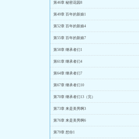
第46章 秘密花园8
第49章 百年的新娘1
第52章 百年的新娘4
第55章 百年的新娘7
第58章 继承者们1
第61章 继承者们4
第64章 继承者们7
第67章 继承者们10
第70章 继承者们13（完）
第73章 来是美男啊3
第76章 来是美男啊6
第79章 想你1