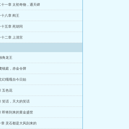
二十一章 太初奇物，通天碑
一十八章 阎王
一十五章 死胡同
一十二章 上清宫
独角龙王
 虞镜庭，赤金令牌
 玄幻嘎嘎自今日始
 五色花
章 笑话，天大的笑话
章 即将到来的黄金盛世
一章 灵石都是大风刮来的