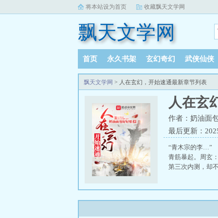
将本站设为首页
收藏飘天文学网
飘天文学网
首页
永久书架
玄幻奇幻
武侠仙侠
飘天文学网
> 人在玄幻，开始速通最新章节列表
人在玄
作者：奶油面
最后更新：2025-
“青木宗的李…” 
青筋暴起。周玄
第三次内测，却