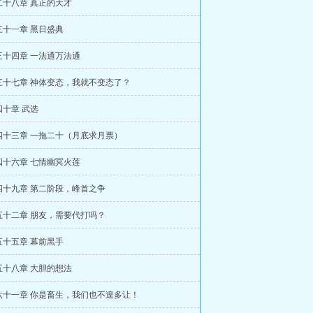
二十八章 真正的天才
三十一章 黑日盛典
三十四章 一法通万法通
三十七章 神体变态，我就不变态了？
十章 武选
四十三章 一拖二十（月底求月票）
四十六章 七情幽冥火莲
四十九章 第二阶段，峰首之争
五十二章 朋友，需要代打吗？
五十五章 幕前黑手
五十八章 大胆的想法
六十一章 你是畜生，我们也不遑多让！