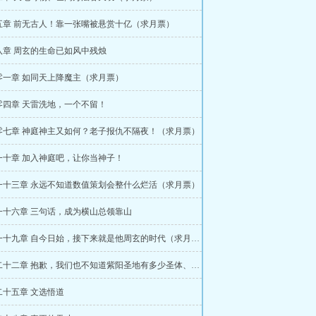
五章 前无古人！靠一张嘴被悬赏十亿（求月票）
八章 周玄的生命已如风中残烛
零一章 如同天上降魔主（求月票）
零四章 天雷洗地，一个不留！
零七章 神庭神主又如何？老子报仇不隔夜！（求月票）
一十章 加入神庭吧，让你当神子！
一十三章 永远不知道数值策划会整什么烂活（求月票）
一十六章 三句话，成为横山总领靠山
第一百一十九章 自今日始，接下来就是他周玄的时代（求月票）
第一百二十二章 抱歉，我们也不知道紫阳圣地有多少圣体、神体
二十五章 文选悟道