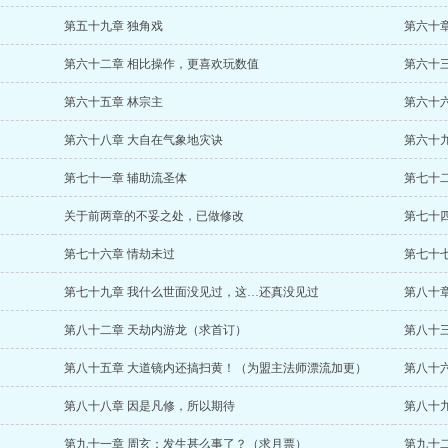
第五十九章 独角戏
第六十章
第六十二章 相比操作，更喜欢玩数值
第六十三
第六十五章 林宗主
第六十
第六十八章 大自在气象地灾诀
第六十
第七十一章 辅助流圣体
第七十
关于前两章的不妥之处，已做修改
第七十
第七十六章 情劫未过
第七十
第七十九章 我什么世面没见过，这…还真没见过
第八十
第八十二章 天劫内游龙（求首订）
第八十
第八十五章 大道镜内还搞扫黄！（为盟主法师漂流加更）
第八十
第八十八章 因是凡修，所以期待
第八十
第九十一章 周玄：发生甚么事了？（求月票）
第九十