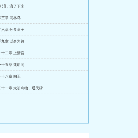
章 泪，流了下来
零三章 同林鸟
零六章 分食童子
零九章 以身为饵
一十二章 上清宫
一十五章 死胡同
一十八章 阎王
二十一章 太初奇物，通天碑