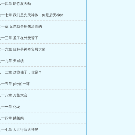
六十四章 助你渡天劫
六十七章 我们是先天神体，你是后天神体
七十章 兄弟就是用来清算的
七十三章 圣子在外受苦了
七十六章 目标是神奇宝贝大师
七十九章 天威楼
八十二章 这位仙子，你是？
十五章 play的一环
八十八章 万族大会
九十一章 化龙
九十四章 桀桀桀
九十七章 大五行寂灭神光