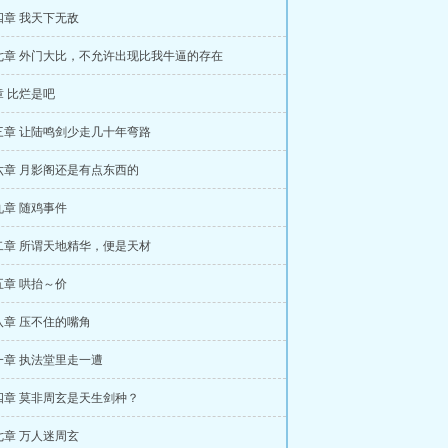
四章 我天下无敌
七章 外门大比，不允许出现比我牛逼的存在
 比烂是吧
三章 让陆鸣剑少走几十年弯路
六章 月影阁还是有点东西的
九章 随鸡事件
二章 所谓天地精华，便是天材
五章 哄抬～价
八章 压不住的嘴角
一章 执法堂里走一遭
四章 莫非周玄是天生剑种？
七章 万人迷周玄