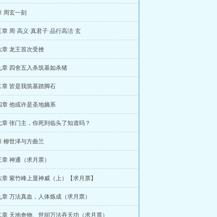
 周玄一刻
章 周·高义·真君子·品行高洁·玄
六章 龙王首次受挫
九章 四舍五入杀筑基如杀猪
二章 皆是我筑基踏脚石
四章 他或许是圣地嫡系
七章 张门主，你死到临头了知道吗？
章 柳世泽与方曲兰
三章 神通（求月票）
六章 紫竹峰上显神威（上）【求月票】
九章 万法真血，人体炼成（求月票）
二章 天地奇物、世间万法吞天功（求月票）