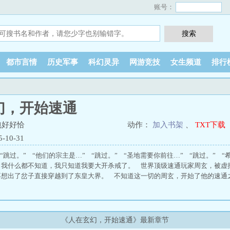
账号：
都市言情
历史军事
科幻灵异
网游竞技
女生频道
排行
幻，开始速通
包好好恰
动作：
加入书架
、
TXT下载
10-31
“跳过。” “他们的宗主是…” “跳过。” “圣地需要你前往…” “跳过。” “
：我什么都不知道，我只知道我要大开杀戒了。 世界顶级速通玩家周玄，被虚
不想出了岔子直接穿越到了东皇大界。 不知道这一切的周玄，开始了他的速通
《人在玄幻，开始速通》最新章节