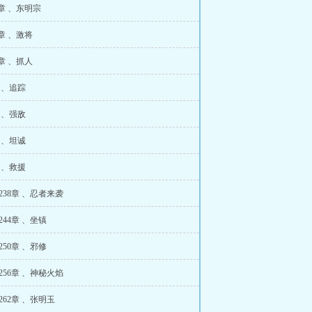
08章 、东明宗
14章 、激将
20章 、抓人
章 、追踪
章 、强敌
章 、坦诚
章 、救援
、238章 、忍者来袭
244章 、坐镇
250章 、邪修
、256章 、神秘火焰
262章 、张明玉