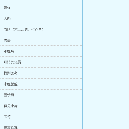
章 、碰撞
章 、大怒
章 、恐惧（求三江票、推荐票）
章 、离去
章 、小红鸟
章 、可怕的惩罚
章 、找到荒岛
章 、小红觉醒
章 、墨镜男
章 、再见小舞
章 、玉符
章 、青霞修真