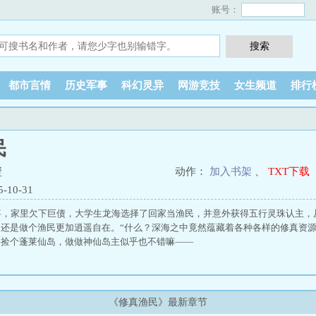
账号：
都市言情
历史军事
科幻灵异
网游竞技
女生频道
排行
民
玺
动作：
加入书架
、
TXT下载
10-31
事，家里欠下巨债，大学生龙海选择了回家当渔民，并意外获得五行灵珠认主，
还是做个渔民更加逍遥自在。“什么？深海之中竟然蕴藏着各种各样的修真资源
捡个蓬莱仙岛，做做神仙岛主似乎也不错嘛——
《修真渔民》最新章节