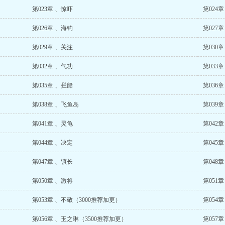
第023章 、惊吓
第024
第026章 、海钓
第027
第029章 、关注
第030
第032章 、气功
第033
第035章 、拦船
第036
第038章 、飞鱼岛
第039
第041章 、灵龟
第042
第044章 、决定
第045
第047章 、镇长
第048
第050章 、激将
第051
第053章 、不敬（3000推荐加更）
第054
第056章 、玉之琳（3500推荐加更）
第057