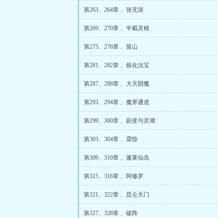
第263、264章 、张无涯
第269、270章 、半截灵根
第275、276章 、苗山
第281、282章 、炼化法宝
第287、288章 、大天阴魔
第293、294章 、魔界通道
第299、300章 、剧变与灵潮
第303、304章 、震惊
第309、310章 、蓬莱仙岛
第315、316章 、阿修罗
第321、322章 、昆仑天门
第327、328章 、破阵