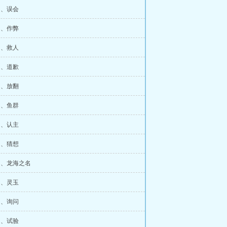
章 、误会
章 、作弊
章 、救人
章 、道歉
章 、放翻
章 、鱼群
章 、认主
章 、猜想
章 、龙海之名
章 、灵玉
章 、询问
章 、试验