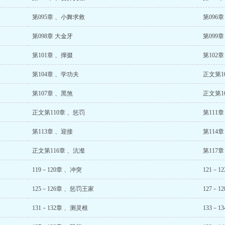
第095章 、小舞求救
第096
第098章 大金牙
第099章
第101章 、撺掇
第102
第104章 、学功夫
正文第1
第107章 、黑煞
正文第1
正文第110章 、惩罚
第111
第113章 、迎接
第114
正文第116章 、沆瀣
第117
119－120章 、冲突
121－1
125－126章 、惩罚王家
127－1
131－132章 、测灵根
133－