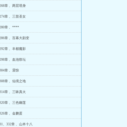
、268章 、两层塔身
、274章 、三苗圣女
280章 、****
、286章 、百幕大剧变
、292章 、丰都魔影
、298章 、血池祭坛
304章 、震惊
、308章 、仙境之地
、314章 、三昧真火
、320章 、三色幽莲
326章 、金鹏蛋
31、332章 、山本十八