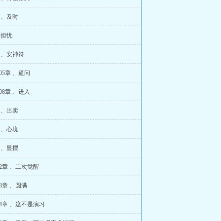
章 、及时
 担忧
章 、安神符
05章 、逼问
08章 、进入
章 、出卖
章 、心境
章 、显摆
22章 、二次觉醒
28章 、圆满
134章 、这不是演习