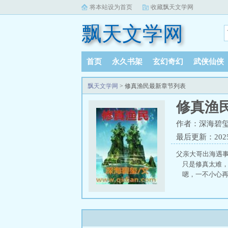
将本站设为首页
收藏飘天文学网
飘天文学网
首页
永久书架
玄幻奇幻
武侠仙侠
飘天文学网
> 修真渔民最新章节列表
修真渔
作者：深海碧
最后更新：2025-
父亲大哥出海遇
只是修真太难，
嗯，一不小心再