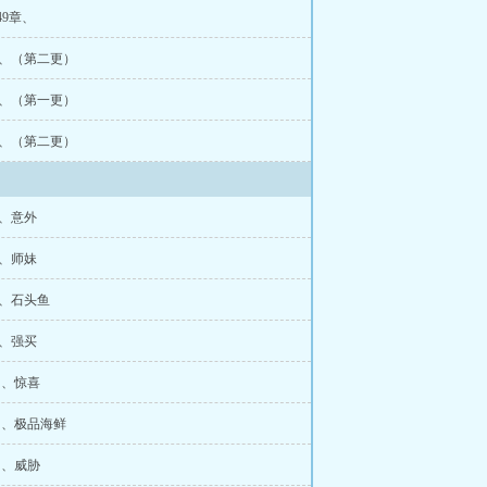
649章、
章、（第二更）
章、（第一更）
章、（第二更）
章、意外
章、师妹
章、石头鱼
章、强买
章 、惊喜
章 、极品海鲜
章 、威胁