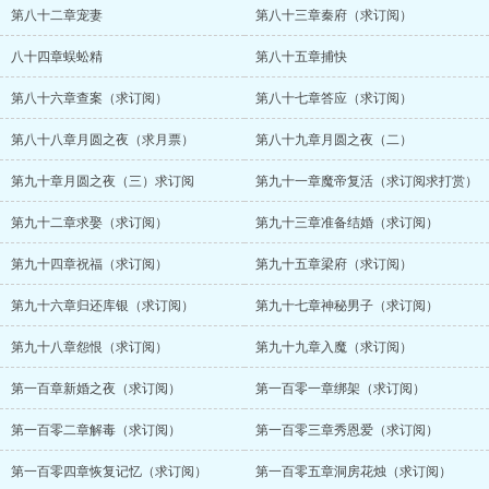
第八十二章宠妻
第八十三章秦府（求订阅）
八十四章蜈蚣精
第八十五章捕快
第八十六章查案（求订阅）
第八十七章答应（求订阅）
第八十八章月圆之夜（求月票）
第八十九章月圆之夜（二）
第九十章月圆之夜（三）求订阅
第九十一章魔帝复活（求订阅求打赏）
第九十二章求娶（求订阅）
第九十三章准备结婚（求订阅）
第九十四章祝福（求订阅）
第九十五章梁府（求订阅）
第九十六章归还库银（求订阅）
第九十七章神秘男子（求订阅）
第九十八章怨恨（求订阅）
第九十九章入魔（求订阅）
第一百章新婚之夜（求订阅）
第一百零一章绑架（求订阅）
第一百零二章解毒（求订阅）
第一百零三章秀恩爱（求订阅）
第一百零四章恢复记忆（求订阅）
第一百零五章洞房花烛（求订阅）