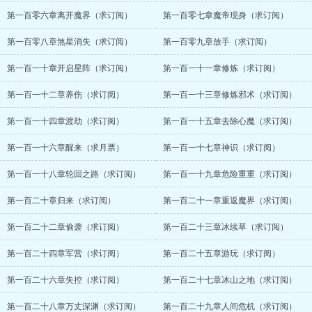
第一百零六章离开魔界（求订阅）
第一百零七章魔帝现身（求订阅）
第一百零八章煞星消失（求订阅）
第一百零九章放手（求订阅）
第一百一十章开启星阵（求订阅）
第一百一十一章修炼（求订阅）
第一百一十二章养伤（求订阅）
第一百一十三章修炼邪术（求订阅）
第一百一十四章渡劫（求订阅）
第一百一十五章去除心魔（求订阅）
第一百一十六章醒来（求月票）
第一百一十七章神识（求订阅）
第一百一十八章轮回之路（求订阅）
第一百一十九章危险重重（求订阅）
第一百二十章归来（求订阅）
第一百二十一章重返魔界（求订阅）
第一百二十二章偷袭（求订阅）
第一百二十三章冰续草（求订阅）
第一百二十四章军营（求订阅）
第一百二十五章游玩（求订阅）
第一百二十六章失控（求订阅）
第一百二十七章冰山之地（求订阅）
第一百二十八章万丈深渊（求订阅）
第一百二十九章人间危机（求订阅）