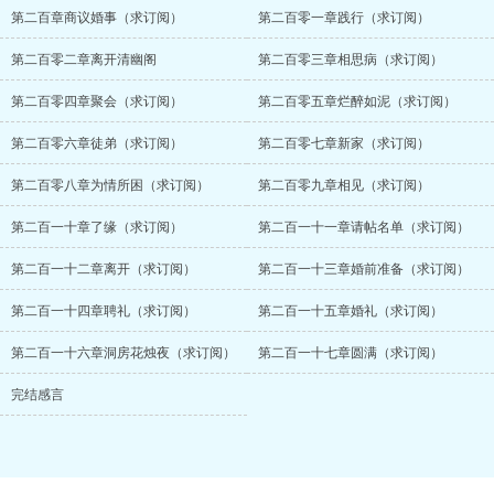
第二百章商议婚事（求订阅）
第二百零一章践行（求订阅）
第二百零二章离开清幽阁
第二百零三章相思病（求订阅）
第二百零四章聚会（求订阅）
第二百零五章烂醉如泥（求订阅）
第二百零六章徒弟（求订阅）
第二百零七章新家（求订阅）
第二百零八章为情所困（求订阅）
第二百零九章相见（求订阅）
第二百一十章了缘（求订阅）
第二百一十一章请帖名单（求订阅）
第二百一十二章离开（求订阅）
第二百一十三章婚前准备（求订阅）
第二百一十四章聘礼（求订阅）
第二百一十五章婚礼（求订阅）
第二百一十六章洞房花烛夜（求订阅）
第二百一十七章圆满（求订阅）
完结感言