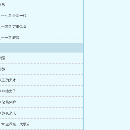
 败
九十七章 最后一战
九十四章 万事俱备
九十一章 狂源
偶遇
兽洞
真正的天才
 绿瞳女子
 诸葛剑炉
 深夜来人
一章 主界第二大学府