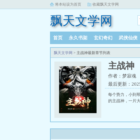
将本站设为首页
收藏飘天文学网
飘天文学网
首页
永久书架
玄幻奇幻
武侠仙侠
飘天文学网
> 主战神最新章节列表
主战神
作者：梦寂魂
最后更新：2025-
每个势力，小到
的主战神，一片