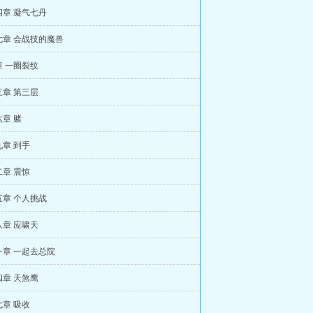
四章 凝气七丹
七章 会战技的魔兽
 一圈裂纹
章 第三层
章 赌
章 到手
章 震惊
五章 个人挑战
章 应啸天
一章 一起去总院
章 天煞鹰
章 吸收