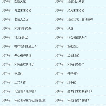
第59章 ：医院风波
第60章 ：她是我女朋友
第61章 ：奇遇未来婆婆
第62章 ：又见未来婆婆
第63章 ：老情人会面
第64章 ：她的悲哀，有谁懂得
第65章 ：宋慧琴的陷阱
第66章 ：风波
第67章 ：可悲的误会
第68章 ：你会相信我吗？
第69章 ：咖啡喷到他脸上？
第70章 ：改变自己
第71章 ：撕心裂肺的痛
第72章 ：送他回家
第73章 ：宋宪是谁的儿子
第74章 ：宋宪的爸爸？
第75章 ：保洁妹
第76章 ：针锋相对
第77章 ：正式工作
第78章 ：她不配
第79章 ：地震啦！地震啦！
第80章 ：是专门来看我的吗？
第81章 ：我的名字在你心脏的位置
第82章 ：我们的孩子在哪？