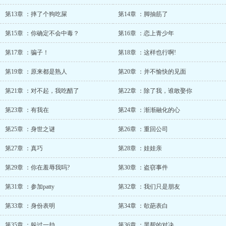
第13章 ：摔了个狗吃屎
第14章 ：脚抽筋了
第15章 ：你确定不会中毒？
第16章 ：恋上青少年
第17章 ：骗子！
第18章 ：这样也行啊!
第19章 ：原来都是熟人
第20章 ：并不愉快的见面
第21章 ：对不起，我吃醋了
第22章 ：除了我，谁敢娶你
第23章 ：有我在
第24章 ：渐渐融化的心
第25章 ：身世之谜
第26章 ：重回公司
第27章 ：真巧
第28章 ：娃娃亲
第29章 ：你在羞辱我吗?
第30章 ：盗窃事件
第31章 ：参加patty
第32章 ：我们只是朋友
第33章 ：身份表明
第34章 ：欹葩表白
第35章 ：躲过一劫
第36章 ：黑帮的对决