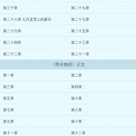
听。...
第三十章
第二十九章
第二十八章 七月是雪上的夏日
第二十七章
第二十六章
第二十五章
第二十四章
第二十三章
第二十二章
第二十一章
《黑水物语》正文
第一章
第二章
第三章
第四章
第五章
第六章
第七章
第八章
第九章
第十章
第十一章
第十二章