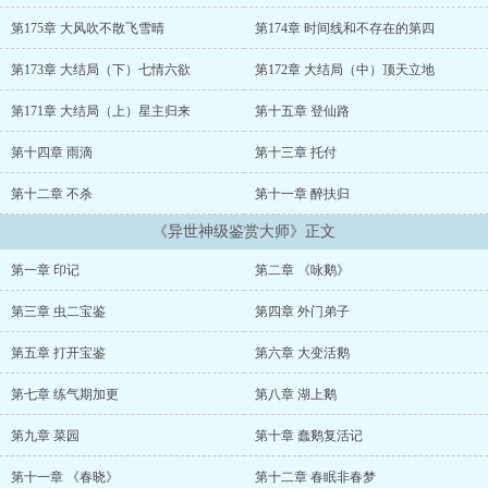
全家人抱着袄子大夏天冷成傻逼欧耶！
遇到抠门土老财？看俺的！
第175章 大风吹不散飞雪晴
第174章 时间线和不存在的第四
“五花马，千金裘，呼儿将出换美酒！”
大土豪抱着自家熊孩子买来的二锅头哭出一脸血。
第173章 大结局（下）七情六欲
第172章 大结局（中）顶天立地
作恶多端被高手通缉追杀，怎么办？
“出师未捷身先死，长使英雄泪满襟”
第171章 大结局（上）星主归来
第十五章 登仙路
《号外！大陆第一高手横死怡红院！》
第十四章 雨滴
第十三章 托付
【群众：点赞，男主
以诗词意境制造幻境，以诗词文眼为刀剑术法！
第十二章 不杀
第十一章 醉扶归
壮哉我大中华，诗词一本走遍天下！管你仙佛妖魔，酸诗一首，通
通死绝！
《异世神级鉴赏大师》正文
备注：
1、狠手辣贱人受×作者萌了很多年的那种攻；
第一章 印记
第二章 《咏鹅》
2、点流金手指爽文，1E；
3、入更每章一万字，绝扒榜；
第三章 虫二宝鉴
第四章 外门弟子
4、酥子姑娘帮我做了封面，但作者难免技痒，所以偶......
第五章 打开宝鉴
第六章 大变活鹅
第七章 练气期加更
第八章 湖上鹅
第九章 菜园
第十章 蠢鹅复活记
第十一章 《春晓》
第十二章 春眠非春梦