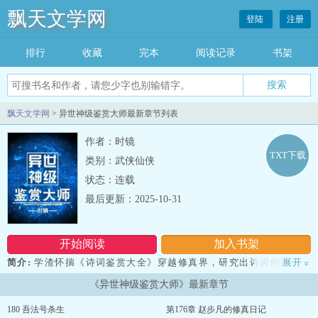
飘天文学网
登陆
注册
排行
收藏
完本
阅读记录
书架
飘天文学网
> 异世神级鉴赏大师最新章节列表
作者：时镜
TXT下载
类别：武侠仙侠
状态：连载
最后更新：2025-10-31
开始阅读
加入书架
简介:
学渣怀揣《诗词鉴赏大全》穿越修真界，研究出诗词的新玩儿
展开
»
法！
《异世神级鉴赏大师》最新章节
夏天来了，安个空调吧！
“床前明月光，疑是地上霜。”
180 吾法号杀生
第176章 赵步凡的修真日记