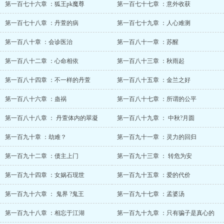
第一百七十六章 ：狐王pk魔尊
第一百七十七章 ：意外收获
第一百七十八章 ：丹萱的病
第一百七十九章 ：人心难测
第一百八十章 ：会诊医治
第一百八十一章 ：苏醒
第一百八十二章 ：心命相依
第一百八十三章 ：秋雨起
第一百八十四章 ：不一样的丹萱
第一百八十五章 ：金兰之好
第一百八十六章 ：蛊祸
第一百八十七章 ：所谓的公平
第一百八十八章 ： 丹萱体内的翠凝
第一百八十九章 ： 中秋?月圆
第一百九十章 ：劫难？
第一百九十一章 ：灵力的回归
第一百九十二章 ：债主上门
第一百九十三章 ： 转危为安
第一百九十四章 ：女娲石现世
第一百九十五章 ：爱的代价
第一百九十六章 ： 鬼界 ?鬼王
第一百九十七章 ：孟婆汤
第一百九十八章 ：相忘于江湖
第一百九十九章 ：只有骗子是真心的