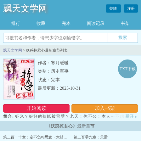
飘天文学网
登陆
注册
排行
收藏
完本
阅读记录
书架
飘天文学网
> 妖惑掠君心最新章节列表
作者：寒月暖暖
TXT下载
类别：历史军事
状态：完本
最后更新：2025-10-31
开始阅读
加入书架
简介:
虾米？好好的孩纸被雷劈？老天！你不公！本人一不想年轻十
展开
»
岁，二不想上学不累，三不想美丽无罪，好好的干嘛劈人家？
《妖惑掠君心》最新章节
喔特？穿越？吃山珍海味，穿绸缎绫罗，享荣华富贵，有美男陪
睡？嗯，值得考虑！
第二百一十章：定不负相思意（大结局）
第二百零九章：天雷