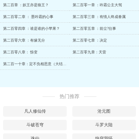
第二百章 ：妖王亦是狼王？
第二百零一章 ：吟霜公主大驾
第二百零二章 ： 墨吟霜的心事
第二百零三章 ：有情人终成眷属
第二百零四章 ：谁是谁的小苹果？
第二百零五章 ：前尘?往事
第二百零六章 ：有缘无分
第二百零七章 ：决定
第二百零八章： 惊变
第二百零九章：天雷
第二百一十章：定不负相思意（大结局）
热门推荐
凡人修仙传
沧元图
斗破苍穹
斗罗大陆
诛仙
快穿我呸