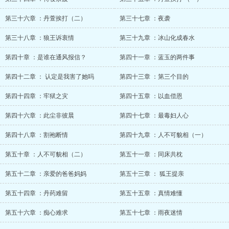
第三十六章 ：丹萱挨打（二）
第三十七章 ：夜袭
第三十八章 ：狼王诉衷情
第三十九章 ：冰山化成春水
第四十章 ：是谁在通风报信？
第四十一章 ：蓝玉的两件事
第四十二章 ： 认定是我害了她吗
第四十三章 ：第三个目的
第四十四章 ：牢狱之灾
第四十五章 ：以血偿恩
第四十六章 ：此尘非彼晨
第四十七章 ：最毒妇人心
第四十八章 ：割袍断情
第四十九章 ：人不可貌相（一）
第五十章 ：人不可貌相（二）
第五十一章 ：同床共枕
第五十二章 ：亲爱的爸爸妈妈
第五十三章 ： 狐王提亲
第五十四章 ：丹药难留
第五十五章 ：真情难懂
第五十六章 ：痴心难求
第五十七章 ：雨夜迷情