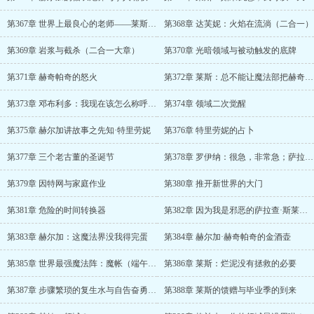
第367章 世界上最良心的老师——莱斯·林特（加更）
第368章 达芙妮：火焰在流淌（二合一）
第369章 岩浆与截杀（二合一大章）
第370章 光暗领域与被动触发的底牌
第371章 赫奇帕奇的怒火
第372章 莱斯：总不能让魔法部把赫奇帕奇关进阿兹卡班吧
第373章 邓布利多：我现在该怎么称呼您呢？
第374章 领域二次觉醒
第375章 赫尔加讲故事之先知·特里劳妮
第376章 特里劳妮的占卜
第377章 三个老古董的圣诞节
第378章 罗伊纳：很急，非常急；萨拉查：你先别急
第379章 因特网与家庭作业
第380章 推开新世界的大门
第381章 危险的时间转换器
第382章 因为我是邪恶的萨拉查·斯莱特林
第383章 赫尔加：这魔法界没我得完蛋
第384章 赫尔加·赫奇帕奇的金酒壶
第385章 世界最强魔法阵：魔帐（端午安康）
第386章 莱斯：烂泥没有拯救的必要
第387章 步骤繁琐的复生水与自告奋勇的隆巴顿
第388章 莱斯的馈赠与毕业季的到来