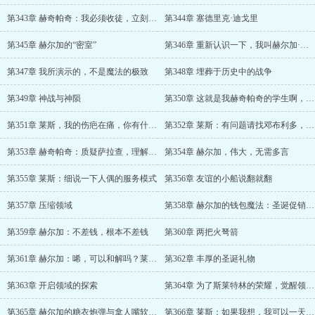
第343章 赫奇帕奇：我必须收徒，立刻、马上！
第344章 塞德里克·迪戈里
第345章 赫尔加的“密室”
第346章 重新认识一下，我叫赫尔加·赫奇帕奇
第347章 我所演示的，不是魔法的极致
第348章 埋葬于历史中的战争
第349章 神战与神陨
第350章 这就是我赫奇帕奇的学生啊，你斯莱特林有这么优秀的学生吗？
第351章 莱斯，我的伤疤在痛，你有什么头绪吗？
第352章 莱斯：有问题请找邓布利多，他才是校长
第353章 赫奇帕奇：质疑萨拉查，理解萨拉查，成为萨拉查
第354章 赫尔加，伟大，无需多言
第355章 莱斯：细说一下人偶的服务模式
第356章 友谊的小船说翻就翻
第357章 压缩领域
第358章 赫尔加的钱包魔法：圣诞促销（二合一）
第359章 赫尔加：不差钱，根本不差钱
第360章 两把火弩箭
第361章 赫尔加：唏，可以和解吗？莱斯：此时此刻？！你莫不是在说笑！
第362章 丰厚的圣诞礼物
第363章 开启领域的探索
第364章 为了斯莱特林的荣耀，觉醒领域吧
第365章 赫尔加的糖衣炮弹与拿人嘴软的萨拉查
第366章 莱斯：如果我想，我可以一天工作二十四小时