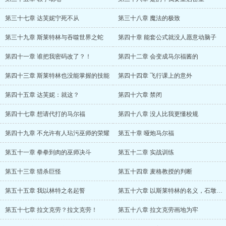
第三十七章 达芙妮宁死不从
第三十八章 魔法的极致
第三十九章 斯莱特林与吞噬世界之蛇
第四十章 能套公式就没人愿意动脑子
第四十一章 谁把我密码改了？！
第四十二章 会变成马尔福酱的
第四十三章 斯莱特林也没能掌握的技能
第四十四章 飞行课上的意外
第四十五章 达芙妮：就这？
第四十六章 禁闭
第四十七章 想请代打的马尔福
第四十八章 没人比我更懂校规
第四十九章 不允许有人玷污巫师的荣耀
第五十章 哑炮马尔福
第五十一章 拳拳到肉的巫师决斗
第五十二章 实战训练
第五十三章 猎杀巨怪
第五十四章 麦格教授的判断
第五十五章 我以林特之名起誓
第五十六章 以斯莱特林的名义，石墩出动！
第五十七章 拉文克劳？拉文克劳！
第五十八章 拉文克劳画地为牢