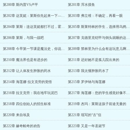
第200章 斯内普VS卢平
第201章 浑水摸鱼
第202章 达芙妮：莱斯你先起来一下——在座的各位，都是垃圾
第203章 弗立维：不确定，再看一眼
第204章 莱斯：连达芙妮都打不过，霍格沃茨要完
第205章 斯莱特林的学生，选择用乌鸦抗击蛇群
第206章 莱斯，与我一战吧
第207章 戈德里克铠甲与倒头就睡的达芙妮
第208章 今早第一节课是魔法史，你说莱斯上课去了？！
第209章 禁林里为什么会有这玩意儿啊？！
第210章 魔法界也是有进步的
第211章 还好她不是孤儿院出来的
第212章 让人体发生肿胀的药水
第213章 我太懂肿胀药水了
第214章 海莲娜·拉文克劳的觉悟
第215章 罗伊纳与海莲娜
第216章 拉文克劳：我在地牢玩泥巴
第217章 海莲娜：您的学生感觉好像不太聪明诶
第218章 四位创始人的招生标准
第219章 杰玛：莱斯这孩子前途无量的
第220章 来自埃及
第221章 现写的“古”信
第222章 赫奇帕奇的劝告
第223章 又是一年圣诞节