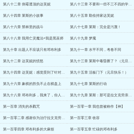
第八十二章 倒霉透顶的达芙妮
第八十三章 不要和一些不三不四的学生混在一起，格林格拉斯小姐
第八十四章 莱斯的小故事
第八十五章 勤俭持家达芙妮
第八十六章 禁林里的战斗
第八十七章 莱斯：完全是污蔑！
第八十八章 我用亡灵魔法≠我是黑巫师
第八十九章 梦魇
第九十章 出题人不应该只有邓布利多
第九十一章 水平不同，考卷不同
第九十二章 达芙妮的愤怒
第九十三章 莱斯中毒昏厥了？（元旦快乐！）
第九十四章 达芙妮：感觉受到了针对（元旦快乐！）
第九十五章 活板门下（元旦快乐！）
第九十六章 象棋的胜负不止在棋盘上
第九十七章 莱斯的行动
第九十八章 邓布利多，我来了，你人呢？！
第九十九章 莱斯：那可是拉文克劳亲手做的水晶球！！！
第一百章 消失的杀戮咒
第一百零一章 我也曾被称作【神】
第一百零二章 感谢你为治疗拉文克劳做出的贡献
第一百零三章 收容
第一百零四章 邓布利多的大麻烦
第一百零五章 忙碌的邓布利多