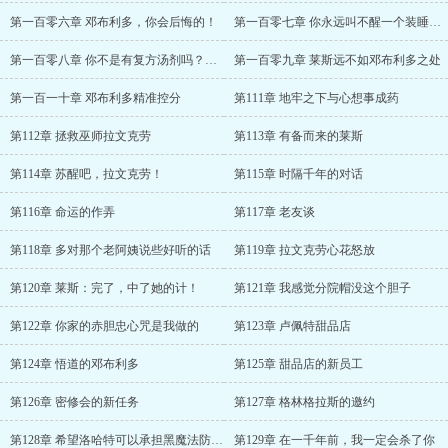
第一百零六章 邓布利多，你会后悔的！
第一百零七章 你永远叫不醒一个装睡的人
第一百零八章 你不是有复方汤剂吗？（加更！）
第一百零九章 莱斯远不如邓布利多之处
第一百一十章 邓布利多精准控分
第111章 地牢之下与心想事成药
第112章 拯救巫师拉文克劳
第113章 有备而来的莱斯
第114章 苏醒吧，拉文克劳！
第115章 时隔千年的对话
第116章 命运的作弄
第117章 老友谈
第118章 多对那个老阿姨说些好听的话
第119章 拉文克劳心花怒放
第120章 莱斯：完了，中了她的计！
第121章 我感觉分院帽没这个胆子
第122章 你家的赤胆忠心咒是我做的
第123章 卢佩特甜品店
第124章 悟道的邓布利多
第125章 甜品店的新员工
第126章 密修会的新任务
第127章 格林格拉斯的邀约
第128章 希望洛哈特可以承担黑魔法防御术教授的重任
第129章 在一千年前，我一定会杀了你