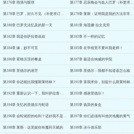
第176章 雨滴与眼球
第177章 忌辰晚会与血人巴罗（补更求订阅）
第178章 巴罗，好久不见 （补更求订阅）
第179章 莱斯：证明我是我的方法非常简单
第180章 巴罗无法忆及的那一天
第181章 海莲娜·拉文克劳
第182章 我是你萨拉查叔叔
第183章 不一样的记忆
第184章 缘，妙不可言
第185章 在学校里不要叫我老师！
第186章 霍格沃茨的餐桌
第187章 最适合纳威的学院
第188章 里德尔的迷茫
第189章 里德尔：我都不知道该怎么输
第190章 你还能比我懂斯莱特林？
第191章 算我求你，别提什么斯莱特林的伟大事业，好么？
第192章 重新认识一下，我叫萨拉查·斯莱特林
第193章 感谢里德尔！
第194章 失忆的里德尔与蛇语
第195章 诡异的食盒
第196章 会蛇佬腔的哈利？还好我不是校长了
第197章 你们必须有叫他伏地魔的勇气
第198章 莱斯：达芙妮你有魔药天赋的
第199章 决斗俱乐部