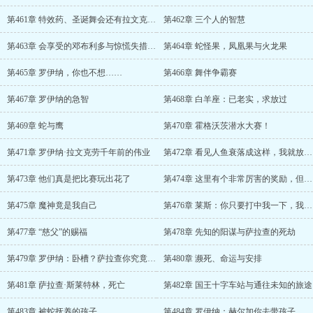
第461章 特效药、圣诞舞会还有拉文克劳的鬼点子
第462章 三个人的智慧
第463章 会享受的邓布利多与惊慌失措的凤凰福克斯
第464章 蛇怪果，凤凰果与火龙果
第465章 罗伊纳，你也不想……
第466章 舞伴争霸赛
第467章 罗伊纳的急智
第468章 白羊座：已老实，求放过
第469章 蛇与鹰
第470章 霍格沃茨潜水大赛！
第471章 罗伊纳·拉文克劳千年前的伟业
第472章 看见人鱼衰落成这样，我就放心了
第473章 他们真是把比赛玩出花了
第474章 这里有个非常厉害的奖励，但猜猜是谁没有资格领取——
第475章 魔神竟是我自己
第476章 莱斯：你只要打中我一下，我就完成你的心愿
第477章 “慈父”的赐福
第478章 先知的阳谋与萨拉查的死劫
第479章 罗伊纳：卧槽？萨拉查你究竟在干什么！？
第480章 濒死、命运与安排
第481章 萨拉查·斯莱特林，死亡
第482章 国王十字车站与通往未知的旅途
第483章 被蛇抚养的孩子
第484章 罗伊纳：赫尔加你去带孩子