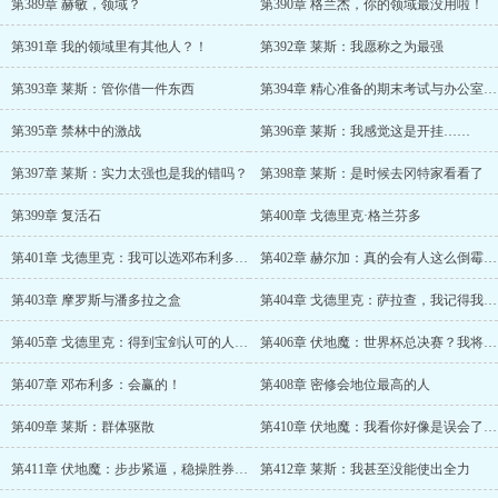
第389章 赫敏，领域？
第390章 格兰杰，你的领域最没用啦！
第391章 我的领域里有其他人？！
第392章 莱斯：我愿称之为最强
第393章 莱斯：管你借一件东西
第394章 精心准备的期末考试与办公室里的秘密
第395章 禁林中的激战
第396章 莱斯：我感觉这是开挂……
第397章 莱斯：实力太强也是我的错吗？
第398章 莱斯：是时候去冈特家看看了
第399章 复活石
第400章 戈德里克·格兰芬多
第401章 戈德里克：我可以选邓布利多做继承人吗？
第402章 赫尔加：真的会有人这么倒霉吗？
第403章 摩罗斯与潘多拉之盒
第404章 戈德里克：萨拉查，我记得我有说过——诶？你是谁？
第405章 戈德里克：得到宝剑认可的人，就是我的继承人！
第406章 伏地魔：世界杯总决赛？我将给它带去毁灭与死亡！
第407章 邓布利多：会赢的！
第408章 密修会地位最高的人
第409章 莱斯：群体驱散
第410章 伏地魔：我看你好像是误会了点什么，姑且告诉你，你才是挑战者
第411章 伏地魔：步步紧逼，稳操胜券，优势非常大
第412章 莱斯：我甚至没能使出全力