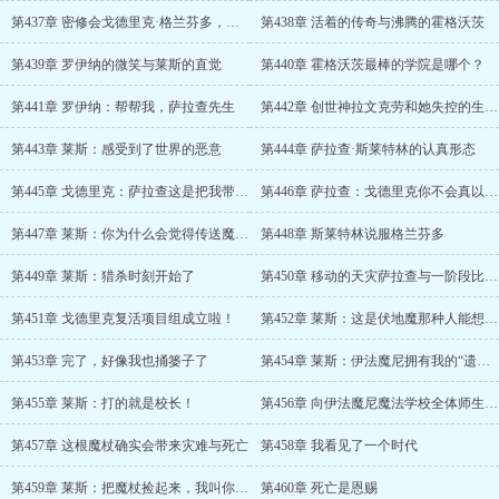
第437章 密修会戈德里克·格兰芬多，携会内七位青年修士前来参赛
第438章 活着的传奇与沸腾的霍格沃茨
第439章 罗伊纳的微笑与莱斯的直觉
第440章 霍格沃茨最棒的学院是哪个？
第441章 罗伊纳：帮帮我，萨拉查先生
第442章 创世神拉文克劳和她失控的生命炼金术
第443章 莱斯：感受到了世界的恶意
第444章 萨拉查·斯莱特林的认真形态
第445章 戈德里克：萨拉查这是把我带哪儿来了？这还是21世纪的英国么
第446章 萨拉查：戈德里克你不会真以为我对幽灵无可奈何吧？
第447章 莱斯：你为什么会觉得传送魔法无法打断呢？
第448章 斯莱特林说服格兰芬多
第449章 莱斯：猎杀时刻开始了
第450章 移动的天灾萨拉查与一阶段比赛结束
第451章 戈德里克复活项目组成立啦！
第452章 莱斯：这是伏地魔那种人能想出来的魔法？！
第453章 完了，好像我也捅篓子了
第454章 莱斯：伊法魔尼拥有我的“遗物”？真的假的？
第455章 莱斯：打的就是校长！
第456章 向伊法魔尼魔法学校全体师生发起决斗，接受一切挑战
第457章 这根魔杖确实会带来灾难与死亡
第458章 我看见了一个时代
第459章 莱斯：把魔杖捡起来，我叫你把魔杖捡起来
第460章 死亡是恩赐