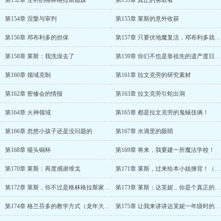
第152章 互补的格林格拉斯姐妹
第153章 真正的勇敢者
第154章 涅槃与审判
第155章 莱斯的意外收获
第156章 邓布利多的担保
第157章 只要伏地魔复活，邓布利多就没工夫打扰我们了
第158章 莱斯：我洗澡去了
第159章 你们不也是靠祖先的遗产度日吗？
第160章 领域克制
第161章 拉文克劳的研究素材
第162章 密修会的情报
第163章 拉文克劳引蛇出洞
第164章 火神领域
第165章 都是拉文克劳的鬼蜮伎俩！
第166章 忽悠小孩子还是没问题的
第167章 水滴里的眼睛
第168章 獾头铜杯
第169章 将来，我要建一所魔法学校！
第170章 莱斯：再度感谢维戈
第171章 莱斯，过来给本小姐捶背！（除夕快乐！）
第172章 莱斯，你不过是格林格拉斯家的一只——（除夕快乐！）
第173章 莱斯：达芙妮，你是个真正的格兰芬多（新年快乐！）
第174章 格兰芬多的教学方式（龙年大吉！）
第175章 让我来讲讲达芙妮一年级时的趣事吧