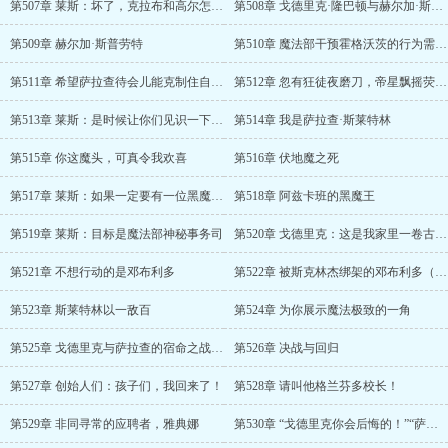
第507章 莱斯：坏了，克拉布和高尔怎么成我跟班了？
第508章 戈德里克·隆巴顿与赫尔加·斯普劳特
第509章 赫尔加·斯普劳特
第510章 魔法部干预霍格沃茨的行为需要得到我们的许可
第511章 希望萨拉查待会儿能克制住自己的杀意吧！
第512章 忽有狂徒夜磨刀，帝星飘摇荧惑高
第513章 莱斯：是时候让你们见识一下什么是真正的魔法了
第514章 我是萨拉查·斯莱特林
第515章 你这魔头，可真令我欢喜
第516章 伏地魔之死
第517章 莱斯：如果一定要有一位黑魔王，那就让我背负这一诅咒吧
第518章 阿兹卡班的黑魔王
第519章 莱斯：目标是魔法部神秘事务司
第520章 戈德里克：这是我家里一卷古老的羊皮纸上记载的
第521章 不想行动的是邓布利多
第522章 被斯克林杰绑架的邓布利多（国庆加更）
第523章 斯莱特林以一敌百
第524章 为你展示魔法极致的一角
第525章 戈德里克与萨拉查的宿命之战（为百里彤雲大佬加更！）
第526章 决战与回归
第527章 创始人们：孩子们，我回来了！
第528章 请叫他格兰芬多校长！
第529章 非同寻常的应聘者，雅典娜
第530章 “戈德里克你会后悔的！”“萨拉查，我才是校长！”