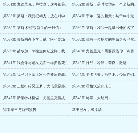
第531章 戈德里克：萨拉查，这可都是你自己说的
第532章 莱斯：是时候塑造一个全新的斯莱特林学院了
第533章 莱斯：我要把精力，放在对学院的风气纠正上
第534章 千年一遇的超天才与千年来最伟大的校长
第535章 莱斯·林特致新生的一封信：做个真正的斯莱特林
第536章 莱斯：和我一起喊出他的名字——伏地魔
第537章 莱斯的占卜学天赋（附小剧场）
第538章 你有一位朋友的生命之火已然走到了尽头
第539章 赫尔加：萨拉查你别这样，我害怕
第540章 戈德里克：需要我借你一点勇气么？萨拉查
第541章 我会像与老友见面一样拥抱死亡
第542章 好战，冷酷，善良，激进
第543章 我已记不清上次和你并肩作战是什么时候了；今年七月，不用谢！
第544章 卡卡洛夫：颤抖吧，今日你们将目睹真神降临！
第545章 三杖打碎冥王梦，大佬我是路过的
第546章 霍格沃茨的末日
第547章 斯莱特林擅谋，戈德里克擅战
第548章 终章（大结局）
完本感言与新书预告
新书已发，求捧场