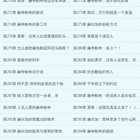
第270章 莱斯：赫奇帕奇很适合拿来做实验
第271章 赫奇帕奇：我不爱吃甜食
第272章 赫奇帕奇的面试
第273章 面试，主打的就是一个真诚
第274章 赫奇帕奇的新工作
第275章 赫尔加的创收方式
第276章 莱斯：没有人比我更懂四巨头（补更）
第278章 莱斯是个谜语人
第279章 怎么感觉遍地都是阿尼马格斯？
第280章 赫奇帕奇：多少？！
第281章 被截停的列车
第282章 就此离开，没有人会受伤，否则……
第283章 赫奇帕奇在行动
第284章 到乡翻似烂柯人
第285章 阿不思·邓布利多真的是个格兰芬多？
第286章 千年前立下的约定
第287章 踏入霍格沃茨一步者，杀
第288章 赫奇帕奇：听说有人喜欢低买高卖？
第289章 人见人爱的赫奇帕奇
第290章 莱斯：这预言真是太准了！（二合一）
第291章 赫尔加的黑魔法防御术
第292章 赫尔加：禁林里多了些什么样的小可爱呢？
第293章 赫尔加的筵席与莱斯的警觉
第294章 赫奇帕奇的困惑