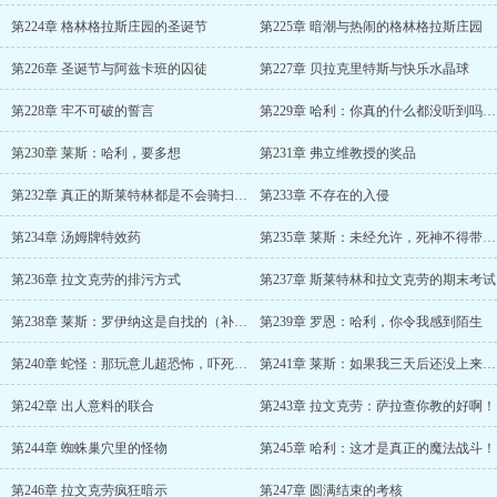
第224章 格林格拉斯庄园的圣诞节
第225章 暗潮与热闹的格林格拉斯庄园
第226章 圣诞节与阿兹卡班的囚徒
第227章 贝拉克里特斯与快乐水晶球
第228章 牢不可破的誓言
第229章 哈利：你真的什么都没听到吗？（二合一）
第230章 莱斯：哈利，要多想
第231章 弗立维教授的奖品
第232章 真正的斯莱特林都是不会骑扫帚的
第233章 不存在的入侵
第234章 汤姆牌特效药
第235章 莱斯：未经允许，死神不得带走灵魂
第236章 拉文克劳的排污方式
第237章 斯莱特林和拉文克劳的期末考试
第238章 莱斯：罗伊纳这是自找的（补更）
第239章 罗恩：哈利，你令我感到陌生
第240章 蛇怪：那玩意儿超恐怖，吓死宝宝了
第241章 莱斯：如果我三天后还没上来，请打开这个包裹
第242章 出人意料的联合
第243章 拉文克劳：萨拉查你教的好啊！
第244章 蜘蛛巢穴里的怪物
第245章 哈利：这才是真正的魔法战斗！
第246章 拉文克劳疯狂暗示
第247章 圆满结束的考核