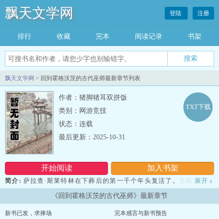
飘天文学网
登陆
注册
排行
收藏
完本
阅读记录
书架
飘天文学网
> 回到霍格沃茨的古代巫师最新章节列表
作者：猪脚猪耳双拼饭
TXT下载
类别：网游竞技
状态：连载
最后更新：2025-10-31
开始阅读
加入书架
简介:
萨拉查·斯莱特林在下葬后的第一千个年头复活了。苏醒后的他
展开
»
隐姓埋名，以新生的姿态重新返回了霍格沃茨后，然后他愕然的发
《回到霍格沃茨的古代巫师》最新章节
现：当年热衷于和麻瓜联姻或者干脆就是麻瓜出身的家族自称自己是
纯血家族。 不知道从哪里冒出来，冒充自己后代的疯子成了人们谈
新书已发，求捧场
完本感言与新书预告