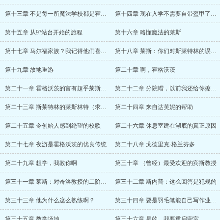
第十三章 不是每一所魔法学校都是霍格沃茨
第十四章 现在入学不需要自带盔甲了吗？
第十五章 从9?站台开始的旅程
第十六章 略懂魔法的莱斯
第十七章 马尔福家族？我记得他们喜欢和麻瓜联姻
第十八章 莱斯：你们对斯莱特林的误会太深了
第十九章 故地重游
第二十章 啊，霍格沃茨
第二十一章 霍格沃茨的富有超乎莱斯的想象
第二十二章 分院帽，以前我还给你擦过身子呢（求收藏，求追读）
第二十三章 斯莱特林的莱斯林特（求收藏，追读）
第二十四章 来自达芙妮的帮助
第二十五章 令创始人感到绝望的校歌
第二十六章 休息室建在湖底的真正原因
第二十七章 夜游是霍格沃茨的优良传统
第二十八章 戈德里克·格兰芬多
第二十九章 想学，我教你啊
第三十章 （曾经）最受欢迎的宾斯教授
第三十一章 莱斯：对奇洛教授的二阶段颇为期待
第三十二章 斯内普：这么回答是犯规的
第三十三章 他为什么这么熟练啊？
第三十四章 要是羽毛笔能自己写作业就好了
第三十五章 教学场地
第三十六章 是的，我要重启密室