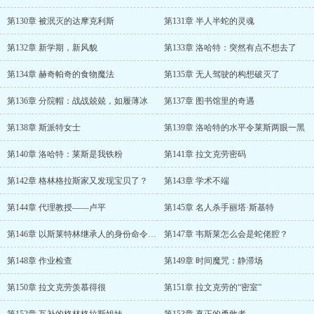
第130章 被泯灭的达摩克利斯
第131章 半人半蛇的灵魂
第132章 新学期，新风貌
第133章 洛哈特：突然有点不想去了
第134章 赫奇帕奇的食物魔法
第135章 无人驾驶的构想破灭了
第136章 分院帽：战战兢兢，如履薄冰
第137章 图书馆里的奇遇
第138章 斯派特女士
第139章 洛哈特的水平令莱斯两眼一黑
第140章 洛哈特：莱斯是我铁粉
第141章 拉文克劳密码
第142章 格林格拉斯家又发现宝贝了？
第143章 学术不端
第144章 代理教授——卢平
第145章 名人杀手丽塔·斯基特
第146章 以斯莱特林继承人的身份命令你！
第147章 韦斯莱怎么会是蛇佬腔？
第148章 作业检查
第149章 时间魔咒：静滞场
第150章 拉文克劳羡慕得很
第151章 拉文克劳的“密室”