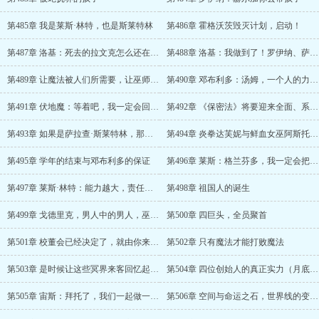
第485章 我是莱斯·林特，也是斯莱特林
第486章 霍格沃茨毁灭计划，启动！
第487章 洛基：死去的拉文克怎么还在追我！？
第488章 洛基：我做到了！罗伊纳、萨拉查：真的吗？太好了！
第489章 让魔法被人们所需要，让巫师的时代重新到来
第490章 邓布利多：汤姆，一个人的力量是有极限的，所以……
第491章 伏地魔：等着吧，我一定会回来的！
第492章 《保密法》将要迎来全面、系统性的破坏
第493章 如果是萨拉查·斯莱特林，那可太合理了
第494章 炎拳达芙妮与鲜血女巫阿斯托利亚
第495章 学年的结束与邓布利多的保证
第496章 莱斯：格兰芬多，我一定会把你复活的！
第497章 莱斯·林特：能力越大，责任越大
第498章 祖国人的诞生
第499章 戈德里克，男人中的男人，巫师中的巫师
第500章 四巨头，全员聚首
第501章 校董会已经决定了，就由你来做霍格沃茨的校长
第502章 只有魔法才能打败魔法
第503章 是时候让这些冥界来客回忆起我们来了
第504章 四位创始人的真正实力（月底求月票）
第505章 宙斯：拜托了，我们一起做一辈子的神灵好不好？
第506章 空间与命运之石，世界线的变更！