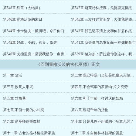
之色变的黑魔王，举着自己的旗号宣传偏激的思想。 各种魔咒变得
花里胡哨的同时，巫师们的身体却异常的孱弱，哪怕是格兰芬多的传
第548章 终章（大结局）
第547章 斯莱特林擅谋，戈德里克擅战
人也不例外。 斯莱特林：伏地魔，我觉得你有点极端了——还有，
我怎么不知道我在城堡里修了一个密室？ 等等，你们指的不会是那
第546章 霍格沃茨的末日
第545章 三杖打碎冥王梦，大佬我是路过的
间我用来教学的地下室吧？！...
第544章 卡卡洛夫：颤抖吧，今日你们将目睹真神降临！
第543章 我已记不清上次和你并肩作战是什么时候了；今年七月，不用谢！
第542章 好战，冷酷，善良，激进
第541章 我会像与老友见面一样拥抱死亡
第540章 戈德里克：需要我借你一点勇气么？萨拉查
第539章 赫尔加：萨拉查你别这样，我害怕
《回到霍格沃茨的古代巫师》正文
第一章 复活
第二章 我记得我们当初是把狼人灭绝了的啊？
第三章 恢复人形咒
第四章 不会驾车的罗伊纳·拉文克劳
第五章 对角巷
第六章 和千年前一样讨厌的妖精
第七章 不值一提的小冲突
第八章 逾期千年的货物
第九章 是巫师选择魔杖
第十章 只是几件不起眼的小玩意儿罢了
第十一章 古老的格林格拉斯家族
第十二章 来自格林格拉斯的善意