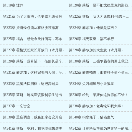
第319章 埋葬
第320章 莱斯：要不把戈德里克的那些玩意儿教给她？
第321章 为了大浴池，也要成为级长啊
第322章 莱斯：我认为康奈利·福吉不能胜任魔法部长的职位
第323章 摄魂怪必须从霍格沃茨撤离
第324章 赫尔加：他就是福吉？
第325章 福吉：感觉今天好倒霉，邓布利多你有什么头绪吗？
第326章 福无双至，祸不单行
第327章 霍格沃茨家长开放日（求月票）
第328章 赫尔加的大生意（求月票）
第329章 莱斯：我希望下一任部长是个有能力的
第330章 莱斯：三强争霸赛的勇士我已经选好了
第331章 赫尔加：这样完美的人偶，至少要三千加隆
第332章 赫奇帕奇：那套杯子值不值三千加隆，我能不知道吗？！
第333章 黑魔法探测棒：这把高端局
第334章 尖叫棚屋与小天狼星
第335章 莱斯：确实应该限制学生进出霍格莫德
第336章 哈利：莱斯你这狗养的不错！
第337章 一忘皆空
第338章 赫尔加：老毒蛇坏我大事！
第339章 重启调查，威森加摩会议开启
第340章 狗拿耗子，猫猫生气
第341章 莱斯：亨利，我觉得你想进步
第342章 让霍格沃茨成为世界第一的魔法学校