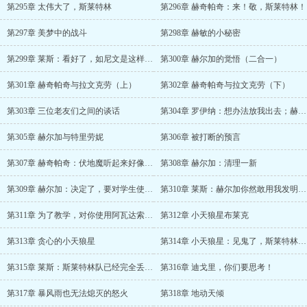
第295章 太伟大了，斯莱特林
第296章 赫奇帕奇：来！敬，斯莱特林！
第297章 美梦中的战斗
第298章 赫敏的小秘密
第299章 莱斯：看好了，如尼文是这样用的
第300章 赫尔加的觉悟（二合一）
第301章 赫奇帕奇与拉文克劳（上）
第302章 赫奇帕奇与拉文克劳（下）
第303章 三位老友们之间的谈话
第304章 罗伊纳：想办法放我出去；赫尔加：我一定会常回来看你的
第305章 赫尔加与特里劳妮
第306章 被打断的预言
第307章 赫奇帕奇：伏地魔听起来好像也没什么特殊的
第308章 赫尔加：清理一新
第309章 赫尔加：决定了，要对学生使用黑魔法
第310章 莱斯：赫尔加你然敢用我发明的魔法对付我？
第311章 为了教学，对你使用阿瓦达索命吧！
第312章 小天狼星布莱克
第313章 贪心的小天狼星
第314章 小天狼星：见鬼了，斯莱特林学院里居然真的有好人
第315章 莱斯：斯莱特林队已经完全丢弃了荣耀，我现在支持赫奇帕奇队
第316章 迪戈里，你们要思考！
第317章 暴风雨也无法熄灭的怒火
第318章 地动天倾