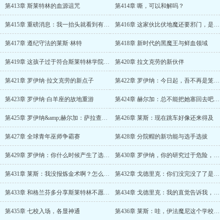
第413章 斯莱特林的血源诅咒
第414章 嘶，可以和解吗？
第415章 重磅消息：我一抬头就看到有人在打伏地魔！
第416章 这家伙比伏地魔还要邪门，是新一代的黑魔王啊！
第417章 遵纪守法的莱斯·林特
第418章 新时代的黑魔王与鲜血领域
第419章 这孩子过于符合斯莱特林学院的刻板印象了
第420章 拉文克劳的新伙伴
第421章 罗伊纳·拉文克劳的新点子
第422章 罗伊纳：今日起，吾不再是笼中之鹰！
第423章 罗伊纳·白羊座的故地重游
第424章 赫尔加：总不能把她塞回去吧？！
第425章 罗伊纳&amp;赫尔加：萨拉查，组织已经决定了……
第426章 莱斯：现在跳车好像还来得及
第427章 全球青年巫师争霸赛
第428章 分院帽的新功能与选手选拔
第429章 罗伊纳：你什么时候产生了选拔仪式已经结束的错觉？
第430章 罗伊纳，你的研究过于危险，必须得到限制！
第431章 莱斯：我没报炼金术啊？怎么课表上有这门课？
第432章 戈德里克：你们没完没了了是吧？！
第433章 和格兰芬多分享斯莱特林不愿意透露的小秘密的拉文克劳
第434章 戈德里克：我的直觉告诉我，我不需要特意培养继承人
第435章 七校入场，各显神通
第436章 莱斯：哇，伊法魔尼这个学校很烦！