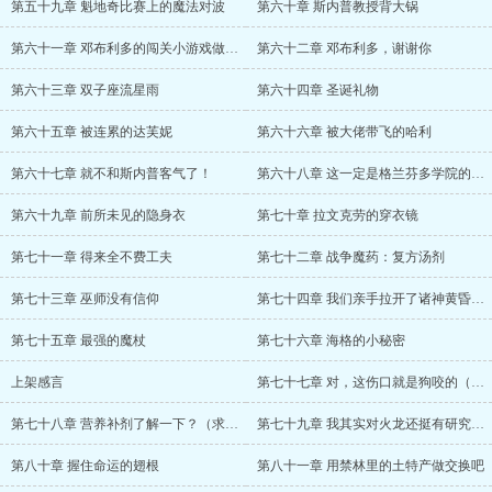
第五十九章 魁地奇比赛上的魔法对波
第六十章 斯内普教授背大锅
第六十一章 邓布利多的闯关小游戏做的不错
第六十二章 邓布利多，谢谢你
第六十三章 双子座流星雨
第六十四章 圣诞礼物
第六十五章 被连累的达芙妮
第六十六章 被大佬带飞的哈利
第六十七章 就不和斯内普客气了！
第六十八章 这一定是格兰芬多学院的人干的！
第六十九章 前所未见的隐身衣
第七十章 拉文克劳的穿衣镜
第七十一章 得来全不费工夫
第七十二章 战争魔药：复方汤剂
第七十三章 巫师没有信仰
第七十四章 我们亲手拉开了诸神黄昏的序幕
第七十五章 最强的魔杖
第七十六章 海格的小秘密
上架感言
第七十七章 对，这伤口就是狗咬的（求首订！）
第七十八章 营养补剂了解一下？（求首订！）
第七十九章 我其实对火龙还挺有研究的 （圣诞快乐！）
第八十章 握住命运的翅根
第八十一章 用禁林里的土特产做交换吧