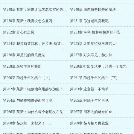
第248章 莱斯：难道让我老老实实的去参加考试？！
第249章 源自赫奇帕奇的魔法
第250章 莱斯：我真没怎么复习
第251章 你这老鼠卖我吧
第252章 开心的斑斑
第253章 亨利·格林格拉斯的不安
第254章 我是斯莱特林，萨拉查·斯莱特林
第255章 让斯莱特林再度伟大
第256章 麻瓜们的麻瓜魔法
第257章 好久不见，赫尔加
第258章 经验丰富的莱斯
第259章 打出复活甲，只需一个魔咒
第260章 跨越千年的战斗（上）
第261章 跨越千年的战斗（下）
第262章 莱斯：狠狠地利用赫尔加留下的程序bug
第263章 这宫殿，不简单
第264章 与赫奇帕奇碰面的可能
第265章 时隔千年的再见
第266章 莱斯：为什么每个老朋友在见到我时都想打我？
第267章 回不去的赫奇帕奇
第268章 赫尔加：来都来了……
第269章 赫奇帕奇再就业