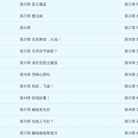
第20章 星尘魔器
第21章
第23章 魔法婊
第24章
第26章
第27章
第29章 完美释放，火滋！
第30章
第32章 凡哥你节操呢？
第33章
第35章 成长型星尘魔器
第36章
第38章 雪峰山驿站
第39章
第41章 风轨，飞崖！
第42章
第44章 惊现妖魔！
第45章
第47章 幽狼兽失控
第48章
第50章 先救人可好？
第51章
第53章 赚钱修炼娶唐月
第54章