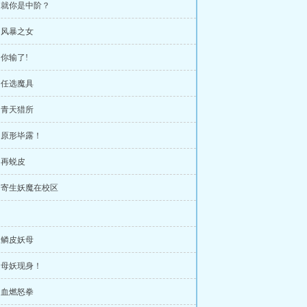
章 就你是中阶？
章 风暴之女
 你输了!
章 任选魔具
章 青天猎所
章 原形毕露！
章 再蜕皮
章 寄生妖魔在校区
章 鳞皮妖母
章 母妖现身！
章 血燃怒拳