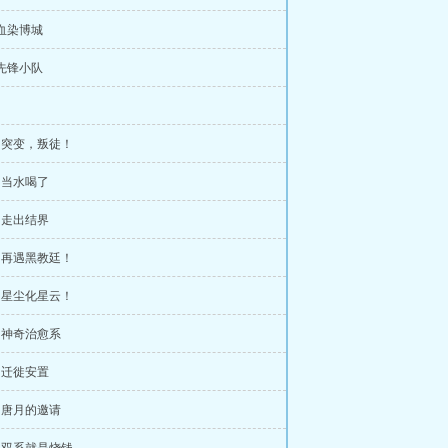
 血染博城
 先锋小队
章 突变，叛徒！
章 当水喝了
章 走出结界
章 再遇黑教廷！
章 星尘化星云！
章 神奇治愈系
章 迁徙安置
章 唐月的邀请