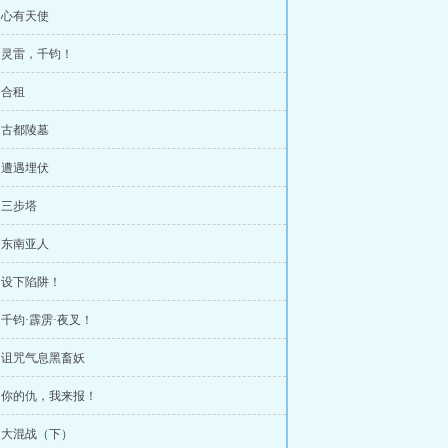
章 心有天使
章 灵雷，千钧！
 合租
章 古都陵墓
章 遭遇埋伏
章 三步塔
章 东南亚人
章 设下陷阱！
章 千钧·霹雳·夜叉！
章 诅咒气息黑畜妖
章 你的仇，我来报！
章 大混战（下）