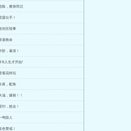
 危险，擦身而过
 雷霆出手！
 老街区怪事
 骨盾救命
 中阶，暴浪！
 牛B人生才开始!
 变着花样玩
 今夜，配角
 火滋，爆裂！！
 雷印，怒击！
 一鸣惊人
 蓝色警戒！